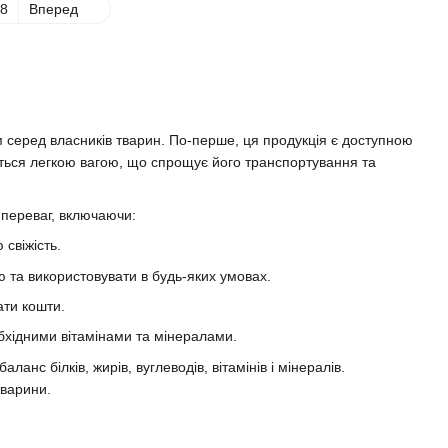
8
Вперед
 серед власників тварин. По-перше, ця продукція є доступною
ється легкою вагою, що спрощує його транспортування та
 переваг, включаючи:
 свіжість.
ю та використовувати в будь-яких умовах.
ати кошти.
бхідними вітамінами та мінералами.
анс білків, жирів, вуглеводів, вітамінів і мінералів.
тварини.