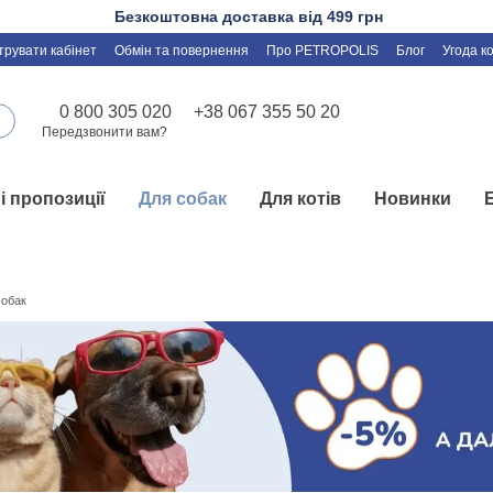
Безкоштовна доставка від 499 грн
трувати кабінет
Обмін та повернення
Про PETROPOLIS
Блог
Угода к
0 800 305 020
+38 067 355 50 20
Передзвонити вам?
і пропозиції
Для собак
Для котів
Новинки
собак