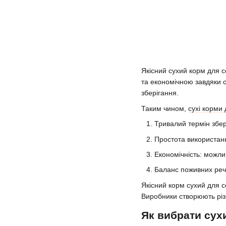
Якісний сухий корм для 
та економічною завдяки 
зберігання.
Таким чином,
сухі корми
Тривалий термін збері
Простота використанн
Економічність: можли
Баланс поживних речо
Якісний корм сухий для со
Виробники створюють різн
Як вибрати сух