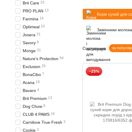
25
Brit Care
13
PRO PLAN
Корм сухий для с
14
Farmina
10
Optimeal
Замінники молока
31
Josera
8
Savory
за популяр
Сортування:
31
Monge
54
Nature's Protection
25
Exclusion
−25%
7
BonaCibo
19
Acana
4
Bavaro
13
Brit Premium
6
Dog Chow
16
CLUB 4 PAWS
3
Carnilove True Fresh
3
Cookie