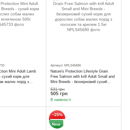
733
Артикул: NPLS45680
ction Mini Adult Lamb
Nature's Protection Lifestyle Grain
- сухий корм для
Free Salmon with krill Adult Small and
ак малих порід з
Mini Breeds - беззерновий сухий
0г
корм для дорослих собак малих
631 грн
порід з лососем та крилем 1.5кг
505 грн
В наявності
−25%
New