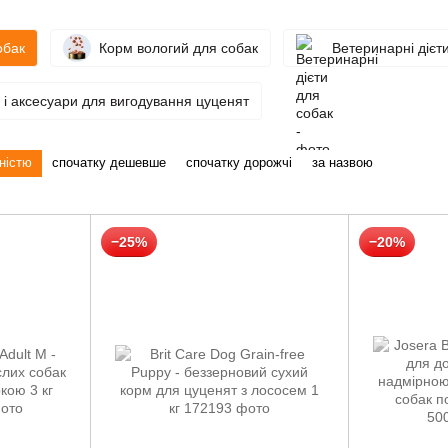
обак
Корм вологий для собак
Ветеринарні дієт
 і аксесуари для вигодування цуценят
ністю
спочатку дешевше
спочатку дорожчі
за назвою
−25%
−20%