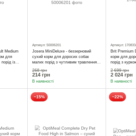
Артикул: 50006201
Артикул: 170833
ult Medium
Josera MiniDeluxe - беззерновий
Brit Premium 
орм для
сухий корм для доросих собак
корм для дор
порід із
малих порід з чутливим травленням
порід з курко
900 г
268 грн
2 699 грн
214 грн
2 024 грн
В наявності
В наявності
−15%
−22%