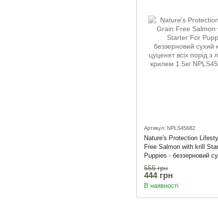
Артикул: NPLS45682
Nature's Protection Lifest
Free Salmon with krill Star
Puppies - беззерновий с
для цуценят всіх порід 
555 грн
крилем 1.5кг
444 грн
В наявності