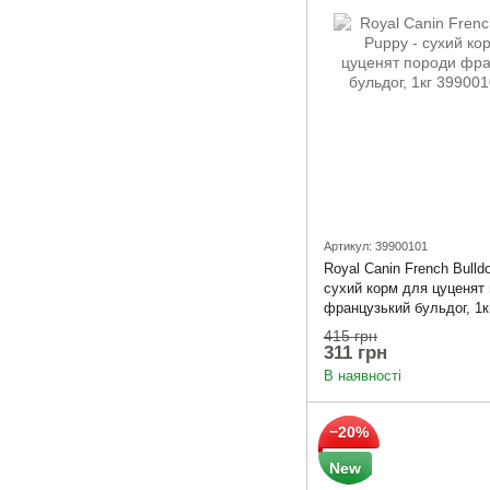
Артикул: 39900101
Royal Canin French Bulld
сухий корм для цуценят
французький бульдог, 1к
415 грн
311 грн
В наявності
−20%
New