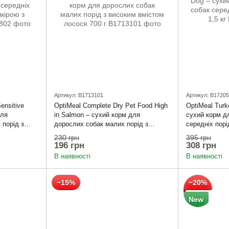
Артикул: B1713101
Артикул: B1720
ensitive
OptiMeal Complete Dry Pet Food High
OptiMeal Turk
для
in Salmon – сухий корм для
сухий корм д
 порід з
дорослих собак малих порід з
середніх порі
сем 14 кг
високим вмістом лосося 700 г
230 грн
395 грн
196 грн
308 грн
В наявності
В наявності
−15%
−20%
New