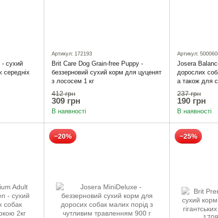
Артикул: 172193
Артикул: 500060
 - сухий
Brit Care Dog Grain-free Puppy -
Josera Balanc
к середніх
беззерновий сухий корм для цуценят
дорослих соб
з лососем 1 кг
а також для с
г
412 грн
237 грн
309 грн
190 грн
В наявності
В наявності
−20%
−25%