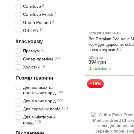
8
Carnilove
2
Carnilove Fresh
4
Green Petfood
10
ORIJEN
Артикул: 170816/6352
Brit Premium Dog Adult M
Клас корму
корм для дорослих соба
порід з куркою 3 кг
51
Преміум
525 грн
284
Супер-преміум
394 грн
49
Холістик
В наявності
Розмір тварини
−18%
Для великих та
189
гігантських порід
222
Для малих порід
178
Для середніх порід
Для мініатюрних
126
порід
Вік тварини