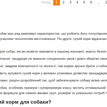
Назад
1
2
3
4
5
6
...
1
собак має ряд важливих характеристик, що роблять його популярним
сучасним технологіям виготовлення. По-друге, сухий корм відзнача
 для собак
, які ви можете замовити в нашому магазині, мають безліч
гання: продукція не вимагає спеціальних умов і довго зберігає свою
я: завдяки компактності та легкості, такі корми зручно брати з собо
вість купувати сухий корм у великих упаковках дозволяє заощаджув
вин: раціон розроблений так, щоб забезпечувати собаку всіма нео
бак, особливо преміум і суперпреміум класу, містить оптимальний бал
і формули для певних вікових груп, розмірів та унікальних потреб 
ий корм для собаки?