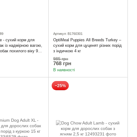
89
Артикул: B1760301
e - сухий корм для
OptiMeal Puppies All Breeds Turkey –
ак із надмірною вагою,
сухий корм для цуценят різних порід
обак похилого віку 900
з індичкою 4 кг
985 грн
768 грн
В наявності
−25%