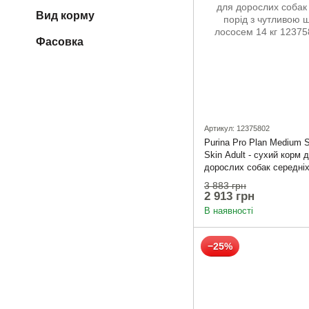
Вид корму
Фасовка
Артикул: 12375802
Purina Pro Plan Medium S
Skin Adult - сухий корм 
дорослих собак середніх
чутливою шкірою з лосо
3 883 грн
2 913 грн
В наявності
−25%