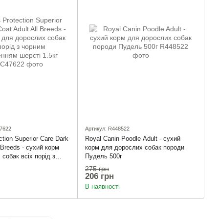
7622
Артикул: R448522
ction Superior Care Dark
Royal Canin Poodle Adult - сухий
l Breeds - сухий корм
корм для дорослих собак породи
собак всіх порід з
Пудель 500г
вленням шерсті 1.5кг
275 грн
206 грн
В наявності