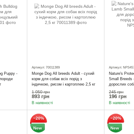
Артикул: 70011389
Артикул: NPS45
og Puppy -
Monge Dog All breeds Adult - сухий
Nature's Prote
 породи
корм для собак всіх порід з
Small Breeds 
г
індичкою, рисом і картоплею 2,5 кг
дорослих соб
ягнятиною 50
1 050 грн
245 грн
893 грн
196 грн
В наявності
В наявності
−20%
−20%
New
New