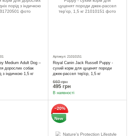
501
Артикул: 21010151
ey Medium Adult Dog –
Royal Canin Jack Russell Puppy -
ля дорослих собак
сухий корм для цуценят породи
д з індичкою 1,5 кг
джек-рассел тер'єр, 1,5 кг
660 грн
495 грн
В наявності
−20%
New