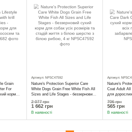
Артикул: NPSC47592
Артикул: NPSC4
yle Grain
Nature's Protection Superior Care
Nature's Prote
ter For
White Dogs Grain Free White Fish All
Coat Adult Al
ухий корм
Sizes and Life Stages - беззерновий
для дорослих 
з лососем та
сухий корм для собак усіх розмірів
чорним забар
2 077 грн
706 грн
та стадій життя з білою шерстю з
1 662 грн
565 грн
білою рибою, 4 кг
В наявності
В наявності