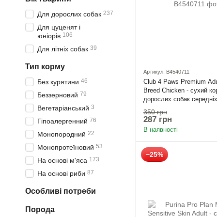
237
Для дорослих собак
Для цуценят і
106
юніорів
39
Для літніх собак
Тип корму
Артикул: B4540711
46
Без курятини
Club 4 Paws Premium Ad
Breed Chicken - сухий к
79
Беззерновий
дорослих собак середніх 
3
Вегетаріанський
куркою 2кг
350 грн
287 грн
76
Гіпоалергенний
В наявності
22
Монопородний
53
Монопротеїновий
−25%
173
На основі м'яса
87
На основі риби
Особливі потреби
Порода