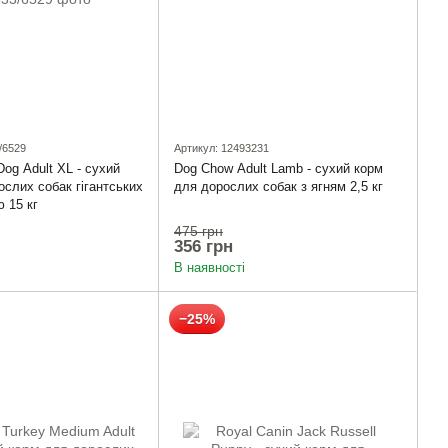
/6529
Артикул: 12493231
Dog Adult XL - сухий
Dog Chow Adult Lamb - сухий корм
ослих собак гігантських
для дорослих собак з ягням 2,5 кг
ю 15 кг
475 грн
356 грн
В наявності
−25%