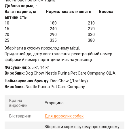
поступово протягом 7 днів.
Добова норма, г
Вага тварини, кг Нормальна активність Висока
активність
10 180 210
15 240 270
20 290 330
25 335 380
Зберігати в сухому прохолодному місці.
Придатний до, дату виготовлення, реєстраційний номер
фабрики й номер партії: дивитись на упаковці.
Фасування:
2.5 кг, 14 кг
Виробник:
Dog Chow, Nestle Purina Pet Care Company, США
Найменування бренду:
Dog Chow (Дог Чау)
Виробник:
Nestle Purina Pet Care Company
Країна
Угорщина
виробник
Вік тварини
Для дорослих собак
Зберігати корм в сухому прохолодному