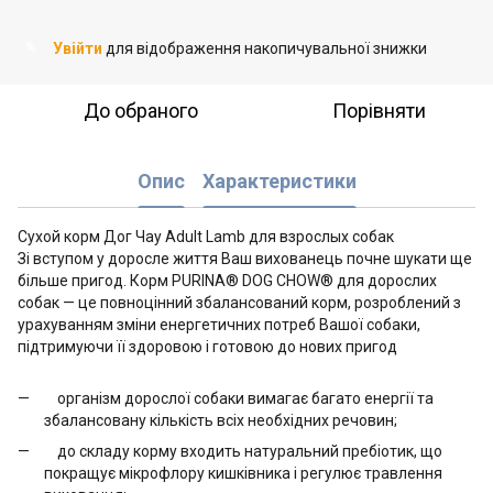
Увійти
для відображення накопичувальної знижки
%
До обраного
Порівняти
Опис
Характеристики
Сухой корм Дог Чау Adult Lamb для взрослых собак
Зі вступом у доросле життя Ваш вихованець почне шукати ще
більше пригод. Корм PURINA® DOG CHOW® для дорослих
собак — це повноцінний збалансований корм, розроблений з
урахуванням зміни енергетичних потреб Вашої собаки,
підтримуючи її здоровою і готовою до нових пригод
організм дорослої собаки вимагає багато енергії та
збалансовану кількість всіх необхідних речовин;
до складу корму входить натуральний пребіотик, що
покращує мікрофлору кишківника і регулює травлення