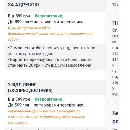
зручно
ЗА АДРЕСОЮ
Від 899 грн
—
безкоштовно
,
До 899 грн
— за тарифами перевізника.
Після
Будь-де: вдома чи в офісі
Оплата
Відправлення здійснюються щодня з понеділка по
готівкою
суботу.
можлива
при
•
Замовлення зберігається у відділенні «Нова
отриманн
пошта» протягом 7 днів.
замовле
•
Вартість переказу післяплати Нової пошти
в
становить 20 грн + 2% від суми замовлення.
пункті
видачі
або
У ВІДДІЛЕННЯ
у
(ЕКСПРЕС ДОСТАВКА)
кур'єра
Від 599 грн
—
безкоштовно
,
До 599 грн
— за тарифами перевізника.
Відправлення здійснюються з понеділка по
Безго
п'ятницю Уточнюйте додаткову інформацію у
розра
менеджерів.