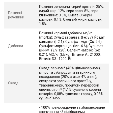
Поживні речовини: сирий протеїн: 25%,
сирий жир: 12%, сира зола: 8%, сира
Поживні
клітковина: 3.5%, Омега-3 жирні
речовини
кислоти: 0.1%, Омега-6 жирні кислоти:
1.8%.
Поживні кормові добавки: мг/кг
(mg/kg): Сульфат заліза: (Fe: 87); Йодат
кальцію: (I: 2.1); Сульфат міді: (Cu: 9.6);
Добавки
Сульфат марганцю: (Mn: 6.6); Сульфат
цинку : (Zn: 120); Селеніт натрію: (Se:
0.21); МО/кг (IU/kg): Вітамін А : 21000;
Вітамін D3 : 1200; Ві
Склад: зернові* (48% цільнозернові),
м`ясо та субпродукти тваринного
походження (20%, з яких 4% ягня ),
екстракти рослинного протеїну,
Склад
тваринні жири, продукти переробки
овочів, овочі* (1,1% сушеного кореня
цикорію, 0,08% сушеного гороху, 0,08%
сушеної мор
• 100% повнораціонне та збалансоване
харчування;• З відібраними