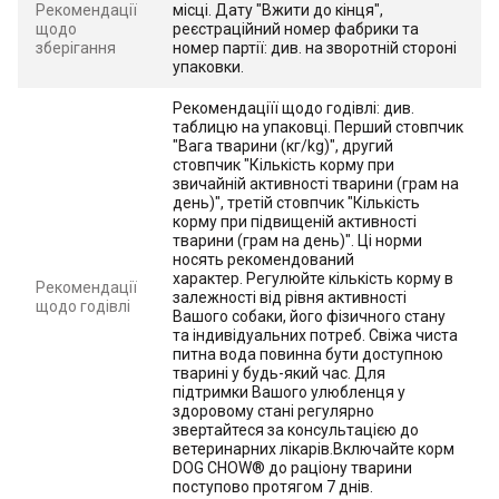
Рекомендації
місці. Дату "Вжити до кінця",
щодо
реєстраційний номер фабрики та
зберігання
номер партії: див. на зворотній стороні
упаковки.
Рекомендаціїї щодо годівлі: див.
таблицю на упаковці. Перший стовпчик
"Вага тварини (кг/kg)", другий
стовпчик "Кількість корму при
звичайній активності тварини (грам на
день)", третій стовпчик "Кількість
корму при підвищеній активності
тварини (грам на день)". Ці норми
носять рекомендований
характер. Регулюйте кількість корму в
Рекомендації
залежності від рівня активності
щодо годівлі
Вашого собаки, його фізичного стану
та індивідуальних потреб. Свіжа чиста
питна вода повинна бути доступною
тварині у будь-який час. Для
підтримки Вашого улюбленця у
здоровому стані регулярно
звертайтеся за консультацією до
ветеринарних лікарів.Включайте корм
DOG CHOW® до раціону тварини
поступово протягом 7 днів.