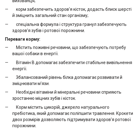
вихованця;
корм забезпечить здоров'я кісток, додасть блиск шерсті
й зміцнить загальний стан організму;
спеціальна формула і структура гранул забезпечують
здоров'я зубів і ротової порожнини.
Переваги корму:
Містить поживні речовини, що забезпечують потребу
вашої собаки в енергії.
Вітамін В допомагає забезпечити стабільне вивільнення
енергії.
Збалансований рівень білка допомагає розвивати й
зміцнювати м'язи.
Необхідні вітаміни й мінеральні речовини сприяють
зростанню міцних зубів і кісток.
Корм містить цикорій, джерело натурального
пребіотика, який допомагає поліпшити травлення. Крокети
двох розмірів дозволяють підтримувати здоров'я ротової
порожнини.