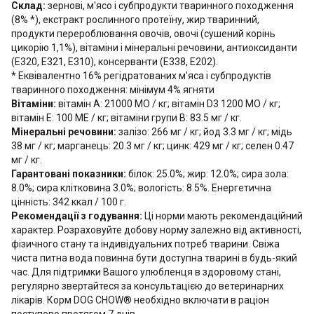
Склад:
зернові, м'ясо і субпродукти тваринного походження
(8% *), екстракт рослинного протеїну, жир тваринний,
продукти перероблювання овочів, овочі (сушений корінь
цикорію 1,1%), вітаміни і мінеральні речовини, антиоксиданти
(Е320, Е321, Е310), консерванти (Е338, Е202).
* Еквівалентно 16% регідратованих м'яса і субпродуктів
тваринного походження: мінімум 4% ягняти
Вітаміни:
вітамін А: 21000 МО / кг; вітамін D3 1200 МО / кг;
вітамін Е: 100 МЕ / кг; вітаміни групи B: 83.5 мг / кг.
Мінеральні речовини:
залізо: 266 мг / кг; йод 3.3 мг / кг; мідь
38 мг / кг; марганець: 20.3 мг / кг; цинк: 429 мг / кг; селен 0.47
мг / кг.
Гарантовані показники:
білок: 25.0%; жир: 12.0%; сира зола:
8.0%; сира клітковина 3.0%; вологість: 8.5%. Енергетична
цінність: 342 ккал / 100 г.
Рекомендації з годування:
Ці норми мають рекомендаційний
характер. Розраховуйте добову норму залежно від активності,
фізичного стану та індивідуальних потреб тварини. Свіжа
чиста питна вода повинна бути доступна тварині в будь-який
час. Для підтримки Вашого улюбленця в здоровому стані,
регулярно звертайтеся за консультацією до ветеринарних
лікарів. Корм DOG CHOW® необхідно включати в раціон