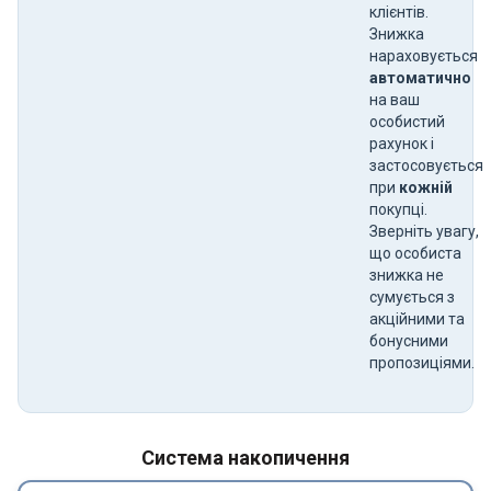
клієнтів.
Знижка
нараховується
автоматично
на ваш
особистий
рахунок і
застосовується
при
кожній
покупці.
Зверніть увагу,
що особиста
знижка не
сумується з
акційними та
бонусними
пропозиціями.
Система накопичення