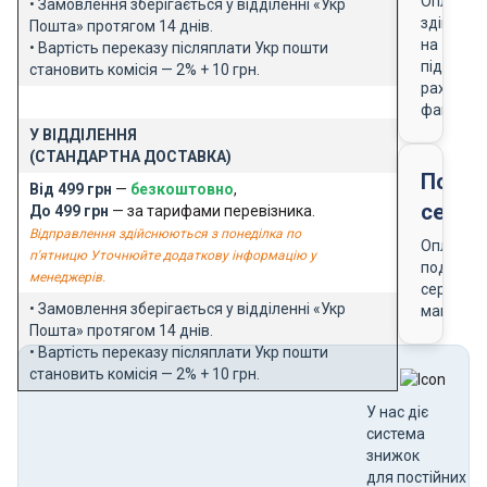
Оплата
• Замовлення зберігається у відділенні «Укр
здійснює
Пошта» протягом 14 днів.
на
• Вартість переказу післяплати Укр пошти
підставі
становить комісія — 2% + 10 грн.
рахунку-
фактури
У ВІДДІЛЕННЯ
(СТАНДАРТНА ДОСТАВКА)
Подар
Від 499 грн
—
безкоштовно
,
серти
До 499 грн
— за тарифами перевізника.
Відправлення здійснюються з понеділка по
Оплата
п'ятницю Уточнюйте додаткову інформацію у
подарун
менеджерів.
сертифік
• Замовлення зберігається у відділенні «Укр
магазин
Пошта» протягом 14 днів.
• Вартість переказу післяплати Укр пошти
становить комісія — 2% + 10 грн.
У нас діє
система
знижок
для постійних