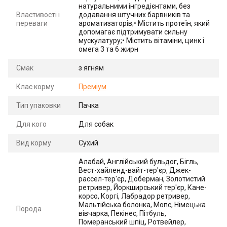
натуральними інгредієнтами, без
Властивості і
додавання штучних барвників та
переваги
ароматизаторів;• Містить протеїн, який
допомагає підтримувати сильну
мускулатуру;• Містить вітаміни, цинк і
омега 3 та 6 жирн
Смак
з ягням
Клас корму
Преміум
Тип упаковки
Пачка
Для кого
Для собак
Вид корму
Сухий
Алабай, Англійський бульдог, Бігль,
Вест-хайленд-вайт-тер'єр, Джек-
рассел-тер'єр, Доберман, Золотистий
ретривер, Йоркширський тер'єр, Кане-
корсо, Коргі, Лабрадор ретривер,
Мальтійська болонка, Мопс, Німецька
Порода
вівчарка, Пекінес, Пітбуль,
Померанський шпіц, Ротвейлер,