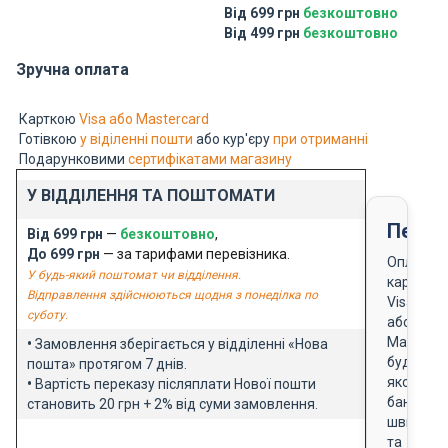
Від 699 грн
безкоштовно
Від 499 грн
безкоштовно
Зручна оплата
Карткою
Visa або Mastercard
Готівкою
у віділенні пошти
або кур'єру
при отриманні
Подарунковими
сертифікатами магазину
У ВІДДІЛЕННЯ ТА ПОШТОМАТИ
Перед
Від 699 грн
—
безкоштовно
,
До 699 грн
— за тарифами перевізника.
Оплата
У будь-який поштомат чи відділення.
карткою
Відправлення здійснюються щодня з понеділка по
Visa
суботу.
або
Masterca
•
Замовлення зберігається у відділенні «Нова
будь-
пошта» протягом 7 днів.
якого
•
Вартість переказу післяплати Нової пошти
банку
становить 20 грн + 2% від суми замовлення.
швидко
та