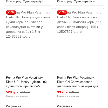
Клас корму
Супер-преміум
Клас корму
Супер-преміум
−10%
−10%
Purina Pro Plan Veterinary
Purina Pro Plan Veterinary
Diets UR Urinary - дієтичний
Diets CN Convalescence -
сухий корм при хворобі
дієтичний вологий корм для
сечовивідної системи у
собак після операції 195 г
528 грн
99 грн
587 грн
110 грн
дорослих собак 1,5 кг
Немає в наявності
Немає в наявності
Фасування
Фасування