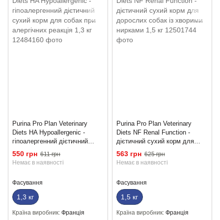
Purina Pro Plan Veterinary
Purina Pro Plan Veterinary
Diets HA Hypoallergenic -
Diets NF Renal Function -
гіпоалергенний дієтичний
дієтичний сухий корм для
сухий корм для собак при
дорослих собак із хворими
550 грн
563 грн
611 грн
625 грн
алергічних реакція 1,3 кг
нирками 1,5 кг
Немає в наявності
Немає в наявності
Фасування
Фасування
1,3 кг
1,5 кг
Країна виробник
Франція
Країна виробник
Франція