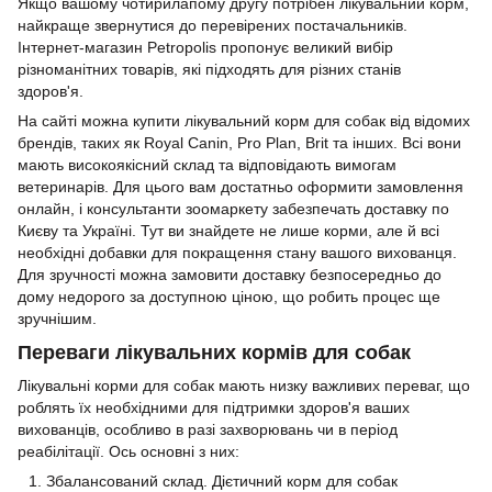
Якщо вашому чотирилапому другу потрібен лікувальний корм,
найкраще звернутися до перевірених постачальників.
Інтернет-магазин Petropolis пропонує великий вибір
різноманітних товарів, які підходять для різних станів
здоров'я.
На сайті можна купити лікувальний корм для собак від відомих
брендів, таких як Royal Canin, Pro Plan, Brit та інших. Всі вони
мають високоякісний склад та відповідають вимогам
ветеринарів. Для цього вам достатньо оформити замовлення
онлайн, і консультанти зоомаркету забезпечать доставку по
Києву та Україні. Тут ви знайдете не лише корми, але й всі
необхідні добавки для покращення стану вашого вихованця.
Для зручності можна замовити доставку безпосередньо до
дому недорого за доступною ціною, що робить процес ще
зручнішим.
Переваги лікувальних кормів для собак
Лікувальні корми для собак мають низку важливих переваг, що
роблять їх необхідними для підтримки здоров'я ваших
вихованців, особливо в разі захворювань чи в період
реабілітації. Ось основні з них:
Збалансований склад. Дієтичний корм для собак