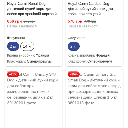
Royal Canin Renal Dog -
Royal Canin Cardiac Dog -
дієтичний сухий корм для
дієтичний сухий корм для
собак при хронічній нирковій
собак при серцевій
недостатності 2кг
недостатності 2кг
656 грн
578 грн
875 грн
770 грн
Немає в наявності
Немає в наявності
Фасування
Фасування
2 кг
14 кг
2 кг
Країна виробник
Франція
Країна виробник
Франція
Клас корму
Супер-преміум
Клас корму
Супер-преміум
−25%
−25%