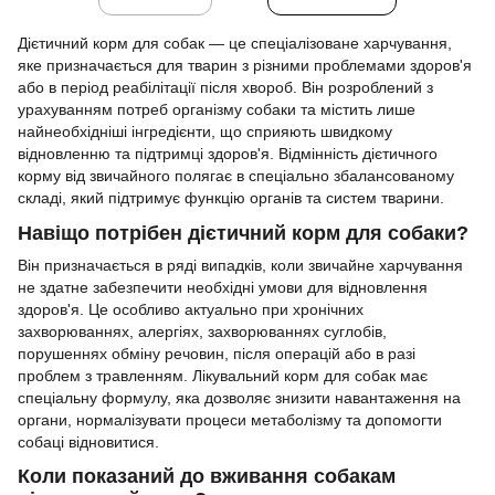
Дієтичний корм для собак — це спеціалізоване харчування,
яке призначається для тварин з різними проблемами здоров'я
або в період реабілітації після хвороб. Він розроблений з
урахуванням потреб організму собаки та містить лише
найнеобхідніші інгредієнти, що сприяють швидкому
відновленню та підтримці здоров'я. Відмінність дієтичного
корму від звичайного полягає в спеціально збалансованому
складі, який підтримує функцію органів та систем тварини.
Навіщо потрібен дієтичний корм для собаки?
Він призначається в ряді випадків, коли звичайне харчування
не здатне забезпечити необхідні умови для відновлення
здоров'я. Це особливо актуально при хронічних
захворюваннях, алергіях, захворюваннях суглобів,
порушеннях обміну речовин, після операцій або в разі
проблем з травленням. Лікувальний корм для собак має
спеціальну формулу, яка дозволяє знизити навантаження на
органи, нормалізувати процеси метаболізму та допомогти
собаці відновитися.
Коли показаний до вживання собакам