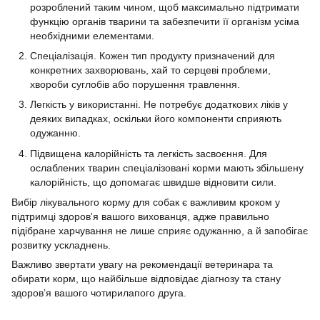
розроблений таким чином, щоб максимально підтримати
функцію органів тварини та забезпечити її організм усіма
необхідними елементами.
Спеціалізація. Кожен тип продукту призначений для
конкретних захворювань, хай то серцеві проблеми,
хвороби суглобів або порушення травлення.
Легкість у використанні. Не потребує додаткових ліків у
деяких випадках, оскільки його компоненти сприяють
одужанню.
Підвищена калорійність та легкість засвоєння. Для
ослаблених тварин спеціалізовані корми мають збільшену
калорійність, що допомагає швидше відновити сили.
Вибір лікувального корму для собак є важливим кроком у
підтримці здоров'я вашого вихованця, адже правильно
підібране харчування не лише сприяє одужанню, а й запобігає
розвитку ускладнень.
Важливо звертати увагу на рекомендації ветеринара та
обирати корм, що найбільше відповідає діагнозу та стану
здоров’я вашого чотирилапого друга.