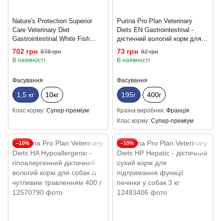
Nature's Protection Superior
Purina Pro Plan Veterinary
Care Veterinary Diet
Diets EN Gastrointestinal -
Gastrointestinal White Fish
дієтичний вологий корм для
Adult All Breed Dogs -
собак при кишкових розладах
702 грн
73 грн
878 грн
82 грн
ветеринарний дієтичний корм
195 г Мус
В наявності
В наявності
для собак при
захворюванннях шлунково-
Фасування
Фасування
кишкового тракту з білою
рибою 1,5кг
1,5 кг
10кг
195г
400г
Клас корму
Супер-преміум
Країна виробник
Франція
Клас корму
Супер-преміум
−10%
−10%