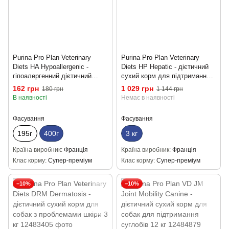
Purina Pro Plan Veterinary
Purina Pro Plan Veterinary
Diets HA Hypoallergenic -
Diets HP Hepatic - дієтичний
гіпоалергенний дієтичний
сухий корм для підтримання
вологий корм для собак із
функції печінки у собак 3 кг
162 грн
1 029 грн
180 грн
1 144 грн
чутливим травленням 400 г
В наявності
Немає в наявності
Фасування
Фасування
195г
400г
3 кг
Країна виробник
Франція
Країна виробник
Франція
Клас корму
Супер-преміум
Клас корму
Супер-преміум
−10%
−10%