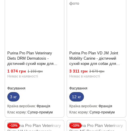
Purina Pro Plan Veterinary
Purina Pro Plan VD JM Joint
Diets DRM Dermatosis -
Mobility Canine - дієтичний
дієтичний сухий корм для
сухий корм для собак для
собак з проблемами шкіри 3 кг
підтримання суглобів 12 кг
1 074 грн
3 311 грн
1 193 грн
3 679 грн
Немає в наявності
Немає в наявності
Фасування
Фасування
3 кг
12 кг
Країна виробник
Франція
Країна виробник
Франція
Клас корму
Супер-преміум
Клас корму
Супер-преміум
−10%
−10%