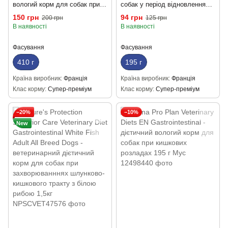
вологий корм для собак при
собак у період відновлення
порушенні травлення(паштет)
після хвороби 195 г
150 грн
94 грн
200 грн
125 грн
410г
В наявності
В наявності
Фасування
Фасування
410 г
195 г
Країна виробник
Франція
Країна виробник
Франція
Клас корму
Супер-преміум
Клас корму
Супер-преміум
−20%
−10%
New