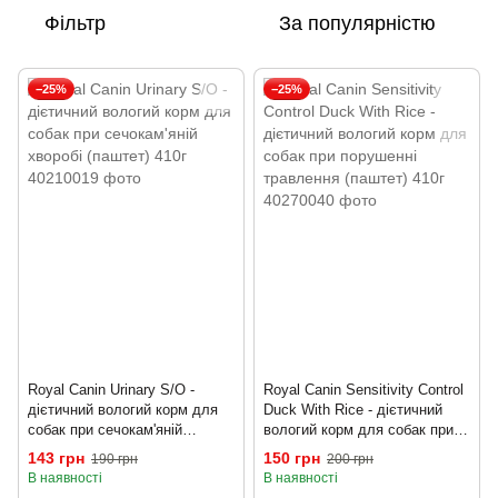
Фільтр
За популярністю
−25%
−25%
Royal Canin Urinary S/O -
Royal Canin Sensitivity Control
дієтичний вологий корм для
Duck With Rice - дієтичний
собак при сечокам'яній
вологий корм для собак при
хворобі (паштет) 410г
порушенні травлення (паштет)
143 грн
150 грн
190 грн
200 грн
410г
В наявності
В наявності