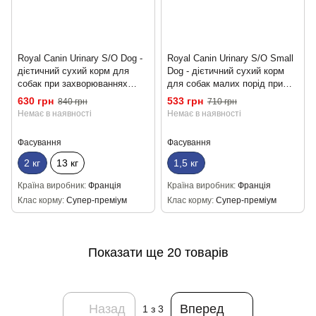
Royal Canin Urinary S/O Dog -
Royal Canin Urinary S/O Small
дієтичний сухий корм для
Dog - дієтичний сухий корм
собак при захворюваннях
для собак малих порід при
нижніх сечовивідних шляхів 2
захворюваннях нижніх
630 грн
533 грн
840 грн
710 грн
кг
сечовивідних шляхів 1.5 кг
Немає в наявності
Немає в наявності
Фасування
Фасування
2 кг
13 кг
1,5 кг
Країна виробник
Франція
Країна виробник
Франція
Клас корму
Супер-преміум
Клас корму
Супер-преміум
Показати ще 20 товарів
Назад
Вперед
1
з 3