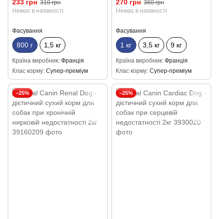
233 грн
270 грн
310 грн
360 грн
до набору зайвої ваги та
схильних до набору зайвої
Немає в наявності
Немає в наявності
сечокам'яної хвороби 800г
ваги 1кг
Фасування
Фасування
800 г
1,5 кг
1 кг
3,5 кг
9 кг
Країна виробник
Франція
Країна виробник
Франція
Клас корму
Супер-преміум
Клас корму
Супер-преміум
−25%
−25%