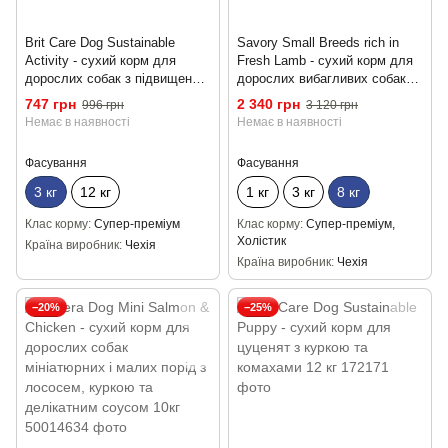
Brit Care Dog Sustainable
Savory Small Breeds rich in
Activity - сухий корм для
Fresh Lamb - сухий корм для
дорослих собак з підвищеною
дорослих вибагливих собак
активністю з куркою та
малих порід зі свіжим ягням 8
747 грн
2 340 грн
996 грн
3 120 грн
комахами 3 кг
кг
Немає в наявності
Немає в наявності
Фасування
Фасування
3 кг
12 кг
1 кг
3 кг
8 кг
Клас корму
Супер-преміум
Клас корму
Супер-преміум,
Холістик
Країна виробник
Чехія
Країна виробник
Чехія
−20%
−25%