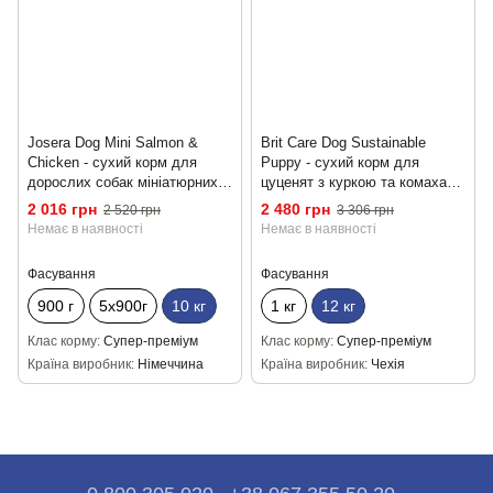
Josera Dog Mini Salmon &
Brit Care Dog Sustainable
Chicken - сухий корм для
Puppy - сухий корм для
дорослих собак мініатюрних і
цуценят з куркою та комахами
малих порід з лососем,
12 кг
2 016 грн
2 480 грн
2 520 грн
3 306 грн
куркою та делікатним соусом
Немає в наявності
Немає в наявності
10кг
Фасування
Фасування
900 г
5х900г
10 кг
1 кг
12 кг
Клас корму
Супер-преміум
Клас корму
Супер-преміум
Країна виробник
Німеччина
Країна виробник
Чехія