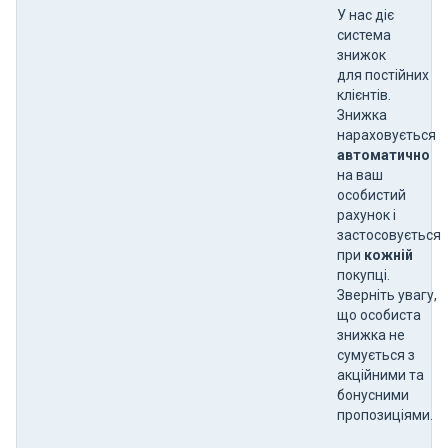
У нас діє
система
знижок
для постійних
клієнтів.
Знижка
нараховується
автоматично
на ваш
особистий
рахунок і
застосовується
при
кожній
покупці.
Зверніть увагу,
що особиста
знижка не
сумується з
акційними та
бонусними
пропозиціями.