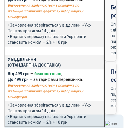
Відправлення здійснюються з понеділка по
Безго
п'ятницю Уточнюйте додаткову інформацію у
розра
менеджерів.
Оплата
• Замовлення зберігається у відділенні «Укр
здійснює
Пошта» протягом 14 днів.
на
• Вартість переказу післяплати Укр пошти
підставі
становить комісія — 2% + 10 грн.
рахунку-
фактури
У ВІДДІЛЕННЯ
(СТАНДАРТНА ДОСТАВКА)
Подар
Від 499 грн
—
безкоштовно
,
серти
До 499 грн
— за тарифами перевізника.
Відправлення здійснюються з понеділка по
Оплата
п'ятницю Уточнюйте додаткову інформацію у
подарун
менеджерів.
сертифік
• Замовлення зберігається у відділенні «Укр
магазин
Пошта» протягом 14 днів.
• Вартість переказу післяплати Укр пошти
становить комісія — 2% + 10 грн.