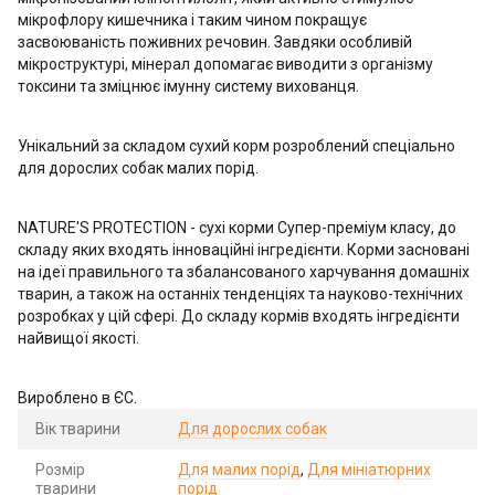
мікрофлору кишечника і таким чином покращує
засвоюваність поживних речовин. Завдяки особливій
мікроструктурі, мінерал допомагає виводити з організму
токсини та зміцнює імунну систему вихованця.
Унікальний за складом сухий корм розроблений спеціально
для дорослих собак малих порід.
NATURE'S PROTECTION - сухі корми Супер-преміум класу, до
складу яких входять інноваційні інгредієнти. Корми засновані
на ідеї правильного та збалансованого харчування домашніх
тварин, а також на останніх тенденціях та науково-технічних
розробках у цій сфері. До складу кормів входять інгредієнти
найвищої якості.
Вироблено в ЄС.
Вік тварини
Для дорослих собак
Розмір
Для малих порід
,
Для мініатюрних
тварини
порід