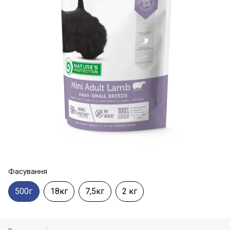
Фасування
500г
18кг
7,5кг
2 кг