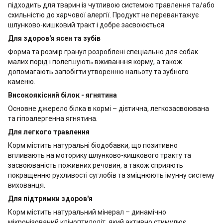
підходить для тварин із чутливою системою травлення та/або
схильністю до харчової алергії. Продукт не перевантажує
шлунково-кишковий тракт і добре засвоюється.
Для здоров'я ясен та зубів
Форма та розмір гранул розроблені спеціально для собак
малих порід і полегшують вживанння корму, а також
допомагають запобігти утворенню нальоту та зубного
каменю.
Високоякісний білок - ягнятина
Основне джерело білка в кормі – дієтична, легкозасвоювана
та гіпоалергенна ягнятина.
Для легкого травлення
Корм містить натуральні біодобавки, що позитивно
впливають на моторику шлунково-кишкового тракту та
засвоюваність поживних речовин, а також сприяють
покращенню рухливості суглобів та зміцнюють імунну систему
вихованця.
Для підтримки здоров'я
Корм містить натуральний мінерал – динамічно
мікронізований кліноптилоліт, який активно стимулює