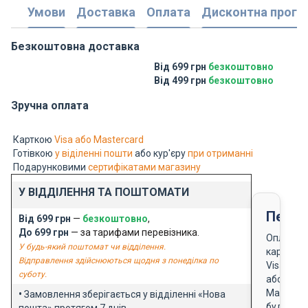
Умови
Доставка
Оплата
Дисконтна прогр
Безкоштовна доставка
Від 699 грн
безкоштовно
Від 499 грн
безкоштовно
Зручна оплата
Карткою
Visa або Mastercard
Готівкою
у віділенні пошти
або кур'єру
при отриманні
Подарунковими
сертифікатами магазину
У ВІДДІЛЕННЯ ТА ПОШТОМАТИ
Перед
Від 699 грн
—
безкоштовно
,
До 699 грн
— за тарифами перевізника.
Оплата
У будь-який поштомат чи відділення.
карткою
Відправлення здійснюються щодня з понеділка по
Visa
суботу.
або
Masterca
•
Замовлення зберігається у відділенні «Нова
будь-