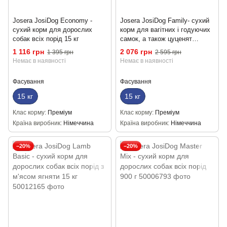
Josera JosiDog Economy -
Josera JosiDog Family- сухий
сухий корм для дорослих
корм для вагітних і годуючих
собак всіх порід 15 кг
самок, а також цуценят
середніх і великих порід 15 кг
1 116 грн
2 076 грн
1 395 грн
2 595 грн
Немає в наявності
Немає в наявності
Фасування
Фасування
15 кг
15 кг
Клас корму
Преміум
Клас корму
Преміум
Країна виробник
Німеччина
Країна виробник
Німеччина
−20%
−20%