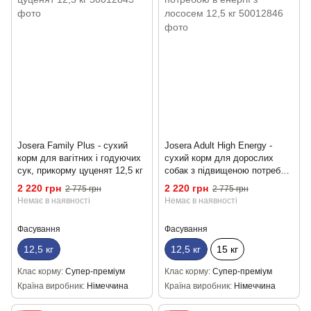
Josera Family Plus - сухий
Josera Adult High Energy -
корм для вагітних і годуючих
сухий корм для дорослих
сук, прикорму цуценят 12,5 кг
собак з підвищеною потребою
в енергії з лососем 12,5 кг
2 220 грн
2 220 грн
2 775 грн
2 775 грн
Немає в наявності
Немає в наявності
Фасування
Фасування
12,5 кг
12,5 кг
15 кг
Клас корму
Супер-преміум
Клас корму
Супер-преміум
Країна виробник
Німеччина
Країна виробник
Німеччина