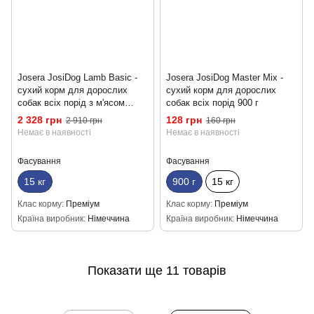
Josera JosiDog Lamb Basic -
Josera JosiDog Master Mix -
сухий корм для дорослих
сухий корм для дорослих
собак всіх порід з м'ясом
собак всіх порід 900 г
ягняти 15 кг
2 328 грн
128 грн
2 910 грн
160 грн
Немає в наявності
Немає в наявності
Фасування
Фасування
15 кг
900 г
15 кг
Клас корму
Преміум
Клас корму
Преміум
Країна виробник
Німеччина
Країна виробник
Німеччина
Показати ще 11 товарів