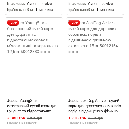
Клас корму
Супер-преміум
Клас корму
Супер-преміум
Країна виробник
Німеччина
Країна виробник
Німеччина
−20%
−20%
Josera YoungStar -
Josera JosiDog Active - сухий
беззерновий сухий корм для
корм для дорослих собак всіх
цуценят та підростаючих
порід з підвищеною фізичною
собак з м'ясом птиці та
активністю 15 кг
2 380 грн
1 716 грн
2 975 грн
2 145 грн
картоплею 12,5 кг
Немає в наявності
Немає в наявності