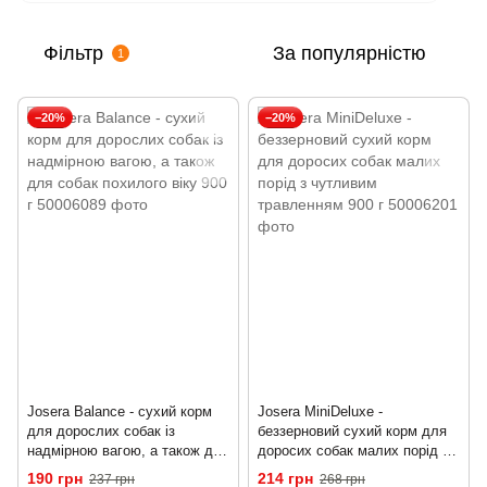
Фільтр
За популярністю
1
−20%
−20%
Josera Balance - сухий корм
Josera MiniDeluxe -
для дорослих собак із
беззерновий сухий корм для
надмірною вагою, а також для
доросих собак малих порід з
собак похилого віку 900 г
чутливим травленням 900 г
190 грн
214 грн
237 грн
268 грн