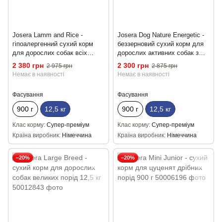
Josera Lamm and Rice -
Josera Dog Nature Energetic -
гіпоалергенний сухий корм
беззерновий сухий корм для
для дорослих собак всіх
дорослих активних собак з
порід з ягням і рисом 12,5 кг
птицею 12,5 кг
2 380 грн
2 300 грн
2 975 грн
2 875 грн
Немає в наявності
Немає в наявності
Фасування
Фасування
900 г
12,5 кг
900 г
12,5 кг
Клас корму
Супер-преміум
Клас корму
Супер-преміум
Країна виробник
Німеччина
Країна виробник
Німеччина
−20%
−20%