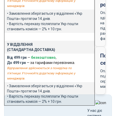
п'ятницю Уточнюйте додаткову інформацію у
розра
менеджерів.
Оплата
• Замовлення зберігається у відділенні «Укр
здійснює
Пошта» протягом 14 днів.
на
• Вартість переказу післяплати Укр пошти
підставі
становить комісія — 2% + 10 грн.
рахунку-
фактури
У ВІДДІЛЕННЯ
(СТАНДАРТНА ДОСТАВКА)
Подар
Від 499 грн
—
безкоштовно
,
серти
До 499 грн
— за тарифами перевізника.
Відправлення здійснюються з понеділка по
Оплата
п'ятницю Уточнюйте додаткову інформацію у
подарун
менеджерів.
сертифік
• Замовлення зберігається у відділенні «Укр
магазин
Пошта» протягом 14 днів.
• Вартість переказу післяплати Укр пошти
становить комісія — 2% + 10 грн.
У нас діє
система