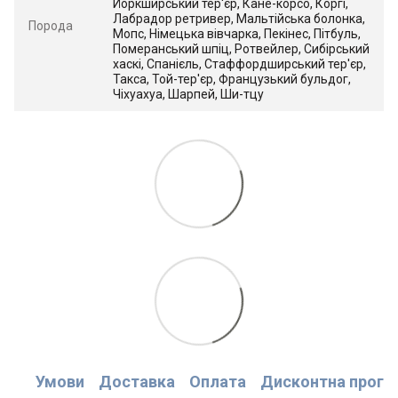
Йоркширський тер'єр, Кане-корсо, Коргі,
Лабрадор ретривер, Мальтійська болонка,
Порода
Мопс, Німецька вівчарка, Пекінес, Пітбуль,
Померанський шпіц, Ротвейлер, Сибірський
хаскі, Спанієль, Стаффордширський тер'єр,
Такса, Той-тер'єр, Французький бульдог,
Чіхуахуа, Шарпей, Ши-тцу
Умови
Доставка
Оплата
Дисконтна прогр