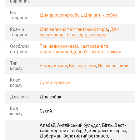
виробник
Вік
Для дорослих собак
,
Для літніх собак
тварини
Розмір
Для великих та гігантських порід
,
Для
тварини
малих порід
,
Для середніх порід
Особливі
При надмірній вазі
,
Кастровані та
потреби
стерилізовані
,
Здоров'я шерсті та шкіри
Тип
Без курятини
,
Беззерновий
,
На основі риби
корму
Клас
Супер-преміум
корму
Для кого
Для собак
Вид
Сухий
корму
Алабай, Англійський бульдог, Бігль, Вест-
хайленд-вайт-тер'єр, Джек-рассел-тер'єр,
Доберман, Золотистий ретривер,