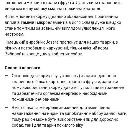
клітковини – корисні трави і фрукти. Дасть сили і наповнить
енергією вашу собаку смачна і поживна картопля.
Всі компоненти корму ідеально збалансовані. Позитивний
вплив вітамінів і мікроелементів в його складі дуже швидко
стане помітним за зовнішнім виглядом улюбленця і його
настроєм.
Німецький виробник Josera пропонує для наших тварин, з
різними потребами в харчуванні, тільки якісний корм.
Вибирайте краще для улюблених собак.
Основні переваги:
Основою для корму слугує лосось (як єдине джерело
тваринного білка), картопля, трави та фрукти, завдяки
чому використання корму дає змогу поліпшити травлення
та забезпечити організм енергією й необхідними
поживними речовинами
Вміст білка та мінералів знижений для зменшення
навантаження на нирки та запобігання набору зайвої ваги,
тому раціон може бути використаний як для дорослих
собак, так і для тварин похилого віку