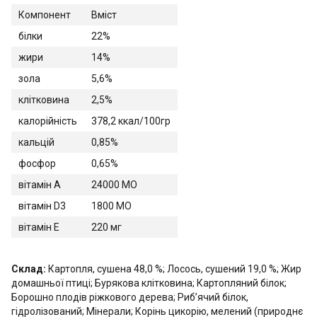
Компонент
Вміст
білки
22%
жири
14%
зола
5,6%
клітковина
2,5%
калорійність
378,2 ккал/100гр
кальцій
0,85%
фосфор
0,65%
вітамін А
24000 МО
вітамін D3
1800 МО
вітамін E
220 мг
Склад:
Картопля, сушена 48,0 %; Лосось, сушений 19,0 %; Жир
домашньої птиці; Бурякова клітковина; Картопляний білок;
Борошно плодів ріжкового дерева; Риб’ячий білок,
гідролізований; Мінерали; Корінь цикорію, мелений (природнє