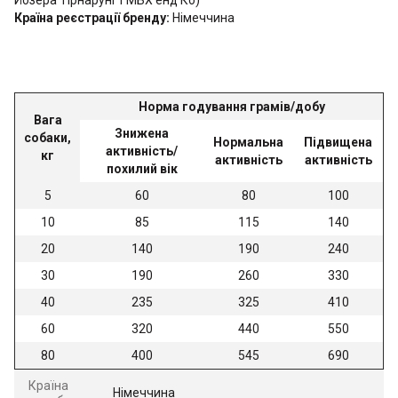
Йозера Тірнарунг ГМБХ енд Ко)
Країна реєстрації бренду:
Німеччина
Норма годування грамів/добу
Вага
Знижена
собаки,
Нормальна
Підвищена
активність/
кг
активність
активність
похилий вік
5
60
80
100
10
85
115
140
20
140
190
240
30
190
260
330
40
235
325
410
60
320
440
550
80
400
545
690
Країна
Німеччина