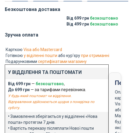
Безкоштовна доставка
Від 699 грн
безкоштовно
Від 499 грн
безкоштовно
Зручна оплата
Карткою
Visa або Mastercard
Готівкою
у віділенні пошти
або кур'єру
при отриманні
Подарунковими
сертифікатами магазину
У ВІДДІЛЕННЯ ТА ПОШТОМАТИ
Перед
Від 699 грн
—
безкоштовно
,
До 699 грн
— за тарифами перевізника.
Оплата
У будь-який поштомат чи відділення.
карткою
Відправлення здійснюються щодня з понеділка по
Visa
суботу.
або
Masterca
•
Замовлення зберігається у відділенні «Нова
будь-
пошта» протягом 7 днів.
якого
•
Вартість переказу післяплати Нової пошти