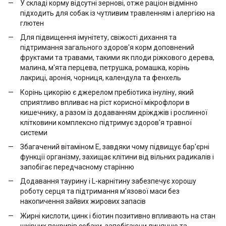
У складі корму відсутні зернові, отже раціон відмінно
підходить для собак із чутливим травленням і алергією на
глютен
Для підвищення імунітету, свіжості дихання та
підтримання загального здоров'я корм доповнений
фруктами та травами, такими як плоди ріжкового дерева,
малина, м'ята перцева, петрушка, ромашка, корінь
лакриці, аронія, чорниця, календула та фенхель
Корінь цикорію є джерелом пребіотика інуліну, який
сприятливо впливає на ріст корисної мікрофлори в
кишечнику, а разом із додаванням дріжджів і рослинної
клітковини комплексно підтримує здоров'я травної
системи
Збагачений вітаміном E, завдяки чому підвищує бар'єрні
функції організму, захищає клітини від вільних радикалів і
запобігає передчасному старінню
Додавання таурину і L-карнітину забезпечує хорошу
роботу серця та підтримання м'язової маси без
накопичення зайвих жирових запасів
Жирні кислоти, цинк і біотин позитивно впливають на стан
шкірних покривів собаки, запобігаючи линянню та