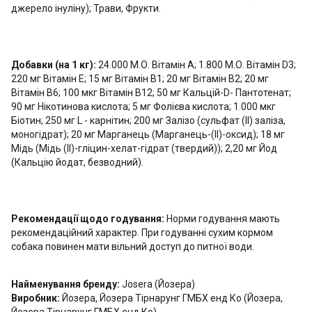
джерело інуліну); Трави, Фрукти.
Добавки (на 1 кг):
24.000 М.О. Вітамін A; 1.800 М.О. Вітамін D3;
220 мг Вітамін E; 15 мг Вітамін B1; 20 мг Вітамін B2; 20 мг
Вітамін B6; 100 мкг Вітамін B12; 50 мг Кальцій-D- Пантотенат;
90 мг Нікотинова кислота; 5 мг Фолієва кислота; 1.000 мкг
Біотин; 250 мг L - карнітин; 200 мг Залізо (сульфат (ІІ) заліза,
моногідрат); 20 мг Марганець (Марганець-(II)-оксид); 18 мг
Мідь (Мідь (II)-гліцин-хелат-гідрат (твердий)); 2,20 мг Йод
(Кальцію йодат, безводний).
Рекомендації щодо годування:
Норми годування мають
рекомендаційний характер. При годуванні сухим кормом
собака повинен мати вільний доступ до питної води.
Найменування бренду:
Josera (Йозера)
Виробник:
Йозера, Йозера Тірнарунг ГМБХ енд Ко (Йозера,