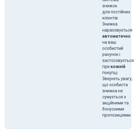
знижок
для постійних
клієнтів.
Знижка
нараховується
автоматично
на ваш
особистий
рахунок і
застосовується
при
кожній
покупці.
Зверніть увагу,
що особиста
знижка не
сумується з
акційними та
бонусними
пропозиціями.