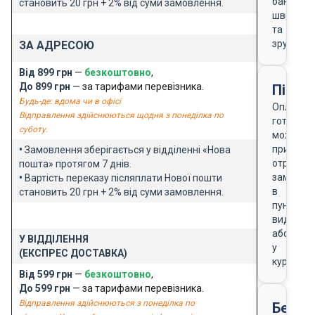
банку
становить 20 грн + 2% від суми замовлення.
швидко
та
зручно
ЗА АДРЕСОЮ
Від 899 грн
—
безкоштовно
,
До 899 грн
— за тарифами перевізника.
Після
Будь-де: вдома чи в офісі
Оплата
Відправлення здійснюються щодня з понеділка по
готівкою
суботу.
можлива
при
•
Замовлення зберігається у відділенні «Нова
отриманн
пошта» протягом 7 днів.
замовле
•
Вартість переказу післяплати Нової пошти
в
становить 20 грн + 2% від суми замовлення.
пункті
видачі
або
У ВІДДІЛЕННЯ
у
(ЕКСПРЕС ДОСТАВКА)
кур'єра
Від 599 грн
—
безкоштовно
,
До 599 грн
— за тарифами перевізника.
Відправлення здійснюються з понеділка по
Безго