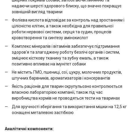
надаючи шерсті здорового блиску, що значно покращує
зовнішній вигляд тварини
Фолієва кислота відповідає за контроль над зростанням і
цілісністю клітин, а також необхідна для правильної
роботи нервової системи, серця та судин, процесів
кровотворення та синтезу амінокислот
Комплекс мінералів і вітамінів забезпечує підтримання
здоров'я та злагоджену роботу безлічі органів і систем,
зміцнює кісткову тканину та зубну емаль, а також
позитивно впливає на імунітет собаки
Не містить ГМО, пшениці, сої, цукру, молочних продуктів,
штучних барвників, ароматизаторів і консервантів
Якість раціонів для тварин скрупульозно контролюється
власною лабораторією компанії, також під час
виробництва кормів не проводяться тести на тваринах
Для зручності зберігання та використання мішки на 12,5 кг
оснащені металевою застібкою
Аналітичні компоненти: