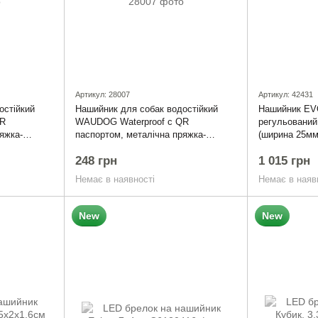
Артикул: 28007
Артикул: 42431
остійкий
Нашийник для собак водостійкий
Нашийник E
QR
WAUDOG Waterproof c QR
регульований
яжка-
паспортом, металічна пряжка-
(ширина 25мм
5-35 см,
фастекс, Ш 15 мм, Дов 25-35 см,
чорний
248 грн
1 015 грн
рожевий
Немає в наявності
Немає в наяв
New
New