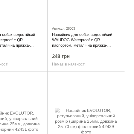
Артикул: 28003
 собак водостійкий
Нашийник для собак водостійкий
rproof c QR
WAUDOG Waterproof c QR
еталічна пряжка-
паспортом, металічна пряжка-
5 мм, Дов 25-35 см,
фастекс, Ш 15 мм, Дов 25-35 см,
248 грн
червоний
ності
Немає в наявності