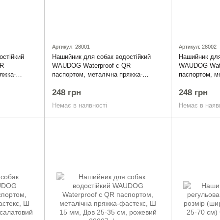
Артикул: 28001
Артикул: 28002
остійкий
Нашийник для собак водостійкий
Нашийник для
QR
WAUDOG Waterproof c QR
WAUDOG Wate
яжка-
паспортом, металічна пряжка-
паспортом, м
4-49 см,
фастекс, Ш 15 мм, Дов 25-35 см,
фастекс, Ш 1
248 грн
248 грн
чорний
блакитний
Немає в наявності
Немає в наяв