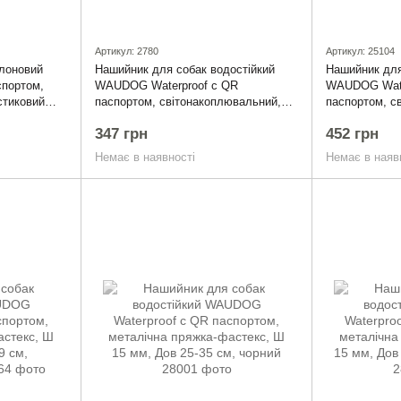
Артикул: 2780
Артикул: 25104
лоновий
Нашийник для собак водостійкий
Нашийник для
портом,
WAUDOG Waterproof c QR
WAUDOG Wate
стиковий
паспортом, світонакоплювальний,
паспортом, св
25-35 см
пластикова пряжка-фастекс, Ш 25
пластиковий 
347 грн
452 грн
мм, Дов 38-58 см
мм, Дов 46-7
Немає в наявності
Немає в наяв