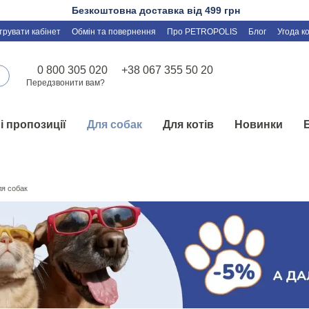
Безкоштовна доставка від 499 грн
трувати кабінет
Обмін та повернення
Про PETROPOLIS
Блог
Угода к
0 800 305 020
+38 067 355 50 20
Передзвонити вам?
і пропозиції
Для собак
Для котів
Новинки
я собак