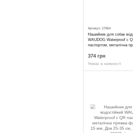
Артикул: 27864
Нашийник для собак вод
WAUDOG Waterproof c 
паспортом, металічна пр
фастекс, Ш 25 мм, Дов 3
374 грн
помаранчевий
Немає в наявності