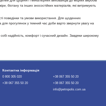
оделей для цуценят і мініатюрних вихованців до міцних виробів
ри, біотану та інших зносостійких матеріалів, які витримують
.
сті поведінки та умови використання. Для щоденних
 а для прогулянок у темний час доби варто звернути увагу на
 собі надійність, комфорт і сучасний дизайн. Завдяки широкому
Контактна інформація
0 800 305 020
+38 067 355 50 20
+38 067 355 50 20
+38 067 355 50 20
info@petropolis.com.ua