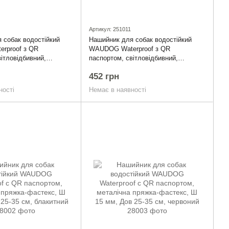
Артикул: 251011
 собак водостійкий
Нашийник для собак водостійкий
rproof з QR
WAUDOG Waterproof з QR
ітловідбивний,
паспортом, світловідбивний,
фастекс, XXL, Ш 40
пластиковий фастекс, XXL, Ш 40
452 грн
0 см, помаранчевий
мм, Дов 46-70 см, сірий
ності
Немає в наявності