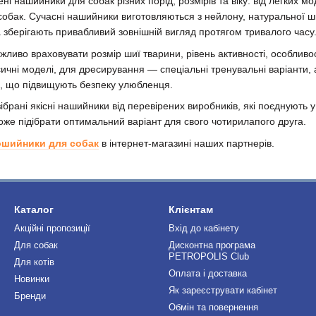
ні нашийники для собак різних порід, розмірів та віку: від легких м
собак. Сучасні нашийники виготовляються з нейлону, натуральної шкі
 зберігають привабливий зовнішній вигляд протягом тривалого часу
ливо враховувати розмір шиї тварини, рівень активності, особливо
сичні моделі, для дресирування — спеціальні тренувальні варіанти,
и, що підвищують безпеку улюбленця.
брані якісні нашийники від перевірених виробників, які поєднують у
же підібрати оптимальний варіант для свого чотирилапого друга.
ошийники для собак
в інтернет-магазині наших партнерів.
Каталог
Клієнтам
Акційні пропозиції
Вхід до кабінету
Для собак
Дисконтна програма
PETROPOLIS Club
Для котів
Оплата і доставка
Новинки
Як зареєструвати кабінет
Бренди
Обмін та повернення