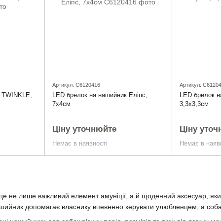
Артикул: C6120416
Артикул: C6120
к TWINKLE,
LED брелок на нашийник Еліпс,
LED брелок н
7х4см
3,3х3,3см
Ціну уточнюйте
Ціну уточ
Немає в наявності
Немає в наяв
е не лише важливий елемент амуніції, а й щоденний аксесуар, який
шийник допомагає власнику впевнено керувати улюбленцем, а соба