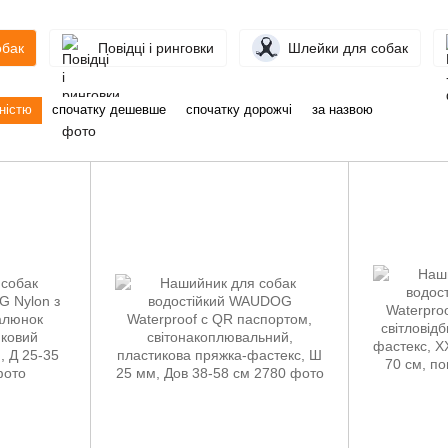
обак
Повідці і ринговки
Шлейки для собак
ністю
спочатку дешевше
спочатку дорожчі
за назвою