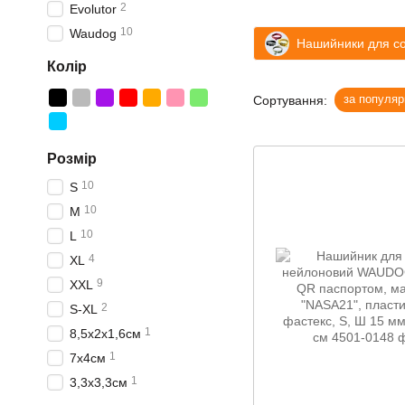
2
Evolutor
10
Waudog
Нашийники для с
Колір
за популяр
Сортування:
Розмір
10
S
10
М
10
L
4
XL
9
XXL
2
S-XL
1
8,5x2x1,6см
1
7х4см
1
3,3х3,3см