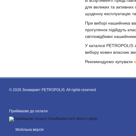
В асортименті представле
для великих та активних 
щоденну експлуатацію та
При виборі нашийника важ
прогулянок підійдуть кла
світловідбивні нашийник
У каталозі PETROPOLIS зі
вибору кожен власник змо
Рекомендуємо купувати
© 2026 Зоомаркет PETROPOLIS. All rights reserved
Приймаємо до оплати
Мобільна версія