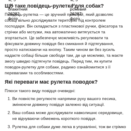
Що таке повідець-рулетка для собак?
Повідець-рулетка — це зручний пристрій, який дозволяє
собаці вільно досліджувати територію під контролем
господаря. Він складається з пластикової ручки, фіксатора та
стрічки або мотузки, яка автоматично витягується та
згортається. Це забезпечує можливість регулювати та
фіксувати довжину повідця без смикання й підтягування,
просто натискаючи на кнопку. Таким чином ви без зусиль
надаєте собаці більше свободи там, де це можливо, та маєте
змогу швидко підтягнути повідець. Перед тим, як купити
поводок-рулетку для собаки, радимо ознайомитися з її
перевагами та особливостями.
Які переваги має рулетка поводок?
Плюси такого виду повідця очевидні:
Ви повністю регулюєте напрямки руху вашого песика,
змінюючи довжину повідця залежно від ситуації.
Ваш собака може досліджувати навколишнє середовище,
не відчуваючи обмежень короткого повідця.
Рулетка для собаки дуже легка в управлінні, тож ви стрімко