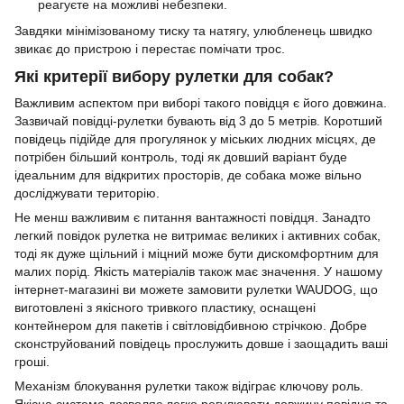
реагуєте на можливі небезпеки.
Завдяки мінімізованому тиску та натягу, улюбленець швидко
звикає до пристрою і перестає помічати трос.
Які критерії вибору рулетки для собак?
Важливим аспектом при виборі такого повідця є його довжина.
Зазвичай повідці-рулетки бувають від 3 до 5 метрів. Коротший
повідець підійде для прогулянок у міських людних місцях, де
потрібен більший контроль, тоді як довший варіант буде
ідеальним для відкритих просторів, де собака може вільно
досліджувати територію.
Не менш важливим є питання вантажності повідця. Занадто
легкий повідок рулетка не витримає великих і активних собак,
тоді як дуже щільний і міцний може бути дискомфортним для
малих порід. Якість матеріалів також має значення. У нашому
інтернет-магазині ви можете замовити рулетки WAUDOG, що
виготовлені з якісного тривкого пластику, оснащені
контейнером для пакетів і світловідбивною стрічкою. Добре
сконструйований повідець прослужить довше і заощадить ваші
гроші.
Механізм блокування рулетки також відіграє ключову роль.