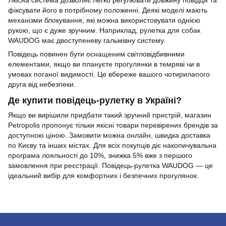
Якісна система дозволяє легко регулювати довжину повідця та
фіксувати його в потрібному положенні. Деякі моделі мають
механізми блокування, які можна використовувати однією
рукою, що є дуже зручним. Наприклад, рулетка для собак
WAUDOG має двоступеневу гальмівну систему.
Повідець повинен бути оснащеним світловідбивними
елементами, якщо ви плануєте прогулянки в темряві чи в
умовах поганої видимості. Це вбереже вашого чотирилапого
друга від небезпеки.
Де купити повідець-рулетку в Україні?
Якщо ви вирішили придбати такий зручний пристрій, магазин
Petropolis пропонує тільки якісні товари перевірених брендів за
доступною ціною. Замовити можна онлайн, швидка доставка
по Києву та інших містах. Для всіх покупців діє накопичувальна
програма лояльності до 10%, знижка 5% вже з першого
замовлення при реєстрації. Повідець-рулетка WAUDOG — це
ідеальний вибір для комфортних і безпечних прогулянок.