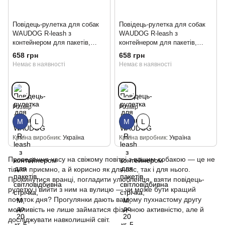
Повідець-рулетка для собак
Повідець-рулетка для собак
WAUDOG R-leash з
WAUDOG R-leash з
контейнером для пакетів,
контейнером для пакетів,
світловідбивна стрічка, M, до
світловідбивна стрічка, M, до
658 грн
658 грн
20 кг, 5 м, блакитний
20 кг, 5 м, рожевий
Немає в наявності
Немає в наявності
Розмір
Розмір
М
L
М
L
Країна виробник
Україна
Країна виробник
Україна
Проведення часу на свіжому повітрі з вашим собакою — це не
тільки приємно, а й корисно як для вас, так і для нього.
Прокинутися вранці, погладити улюбленця, взяти повідець-
рулетку і вийти з ним на вулицю — чи може бути кращий
початок дня? Прогулянки дають вашому пухнастому другу
можливість не лише займатися фізичною активністю, але й
досліджувати навколишній світ.