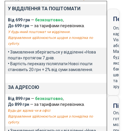
У ВІДДІЛЕННЯ ТА ПОШТОМАТИ
Перед
Від 699 грн
—
безкоштовно
,
До 699 грн
— за тарифами перевізника.
Оплата
У будь-який поштомат чи відділення.
карткою
Відправлення здійснюються щодня з понеділка по
Visa
суботу.
або
Masterca
•
Замовлення зберігається у відділенні «Нова
будь-
пошта» протягом 7 днів.
якого
•
Вартість переказу післяплати Нової пошти
банку
становить 20 грн + 2% від суми замовлення.
швидко
та
зручно
ЗА АДРЕСОЮ
Від 899 грн
—
безкоштовно
,
До 899 грн
— за тарифами перевізника.
Після
Будь-де: вдома чи в офісі
Оплата
Відправлення здійснюються щодня з понеділка по
готівкою
суботу.
можлива
при
•
Замовлення зберігається у відділенні «Нова