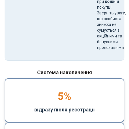
при
кожній
покупці.
Зверніть увагу,
що особиста
знижка не
сумується з
акційними та
бонусними
пропозиціями.
Система накопичення
5
%
відразу після реєстрації