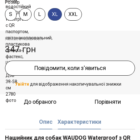
Розмір
S
М
L
XL
XXL
Немає в наявності
347 грн
Повідомити, коли з'явиться
Увійти
для відображення накопичувальної знижки
%
До обраного
Порівняти
Опис
Характеристики
Нашийник для собак WAUDOG Waterproof з QR