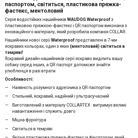
паспортом, світиться, пластикова пряжка-
фастекс, ментоловий
Серія водостійких нашийників
WAUDOG Waterproof
з
пластиковою пряжкою-факстекс і QR паспортом виконана з
інноваційного матеріалу, який розробила компанія COLLAR.
Нашийники нової серії
Waterproof
представлені в 7-ми
яскравих кольорах, один з яких
(ментоловий) світиться в
темряві!
Яскравий дизайн нашийників серії яскраво виділить вашу
собаку серед інших, а QR паспорт допоможе знайти
улюбленця в разі втрати.
Особливості:
Наявність розумного адресника з QR паспортом
Стильний, яскравий, надійний і ультрасучасний
Виготовлений з матеріалу COLLARTEX : витримує великі
навантаження і служить довго
Міцна фурнітура
Світиться в темряві
Якісна пластикова пряжка-фастекс із фіксатором, який