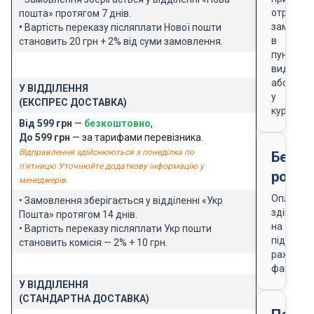
отриманн
пошта» протягом 7 днів.
замовле
•
Вартість переказу післяплати Нової пошти
в
становить 20 грн + 2% від суми замовлення.
пункті
видачі
або
У ВІДДІЛЕННЯ
у
(ЕКСПРЕС ДОСТАВКА)
кур'єра
Від 599 грн
—
безкоштовно
,
До 599 грн
— за тарифами перевізника.
Відправлення здійснюються з понеділка по
Безго
п'ятницю Уточнюйте додаткову інформацію у
розра
менеджерів.
Оплата
• Замовлення зберігається у відділенні «Укр
здійснює
Пошта» протягом 14 днів.
на
• Вартість переказу післяплати Укр пошти
підставі
становить комісія — 2% + 10 грн.
рахунку-
фактури
У ВІДДІЛЕННЯ
(СТАНДАРТНА ДОСТАВКА)