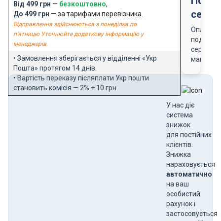
Подар
Від 499 грн
—
безкоштовно
,
серти
До 499 грн
— за тарифами перевізника.
Відправлення здійснюються з понеділка по
Оплата
п'ятницю Уточнюйте додаткову інформацію у
подарун
менеджерів.
сертифік
• Замовлення зберігається у відділенні «Укр
магазин
Пошта» протягом 14 днів.
• Вартість переказу післяплати Укр пошти
становить комісія — 2% + 10 грн.
У нас діє
система
знижок
для постійних
клієнтів.
Знижка
нараховується
автоматично
на ваш
особистий
рахунок і
застосовується