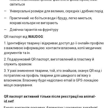
світиться
Універсальні розміри для великих, середніх і дрібних порід
Практичний: не боїться води і бруду, легко миється,
яскраві кольори не вигорають
Довічна гарантія на фурнітуру
QR паспорт від
WAUDOG
:
1. Ідентифікує тварину і відкриває доступ до її онлайн профілю
з важливою інформацією: контакти власника, копії медичних
документів та ін.
2. Подарунковий QR паспорт, виготовлений із пластику й
служить зразком.
3. У разі зникнення тварини, той, хто знайшов, сканує QR код і
потрапляє на профіль тварини для швидкого зв'язку з
власником. Власнику буде надіслано email із GPS-локацією
місця сканування.
QR паспорт активний тільки після реєстрації на animal-
id.net!
Безліч варіантів яскравих, барвистих і соковитих дизайнів!