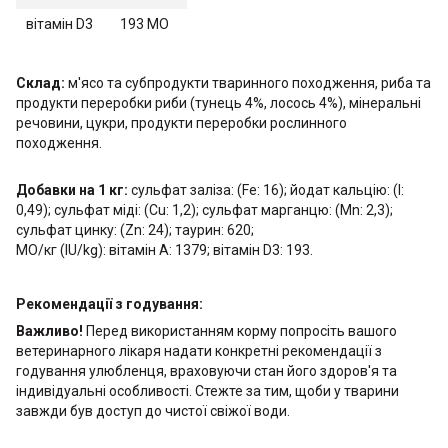
вітамін D3
193 МО
Склад:
м'ясо та субпродукти тваринного походження, риба та
продукти переробки риби (тунець 4%, лосось 4%), мінеральні
речовини, цукри, продукти переробки рослинного
походження.
Добавки на 1 кг:
сульфат заліза: (Fe: 16); йодат кальцію: (I:
0,49); сульфат міді: (Cu: 1,2); сульфат марганцю: (Mn: 2,3);
сульфат цинку: (Zn: 24); таурин: 620;
МО/кг (IU/kg): вітамін А: 1379; вітамін D3: 193.
Рекомендації з годування:
Важливо!
Перед використанням корму попросіть вашого
ветеринарного лікаря надати конкретні рекомендації з
годування улюбленця, враховуючи стан його здоров'я та
індивідуальні особливості. Стежте за тим, щоби у тварини
завжди був доступ до чистої свіжої води.