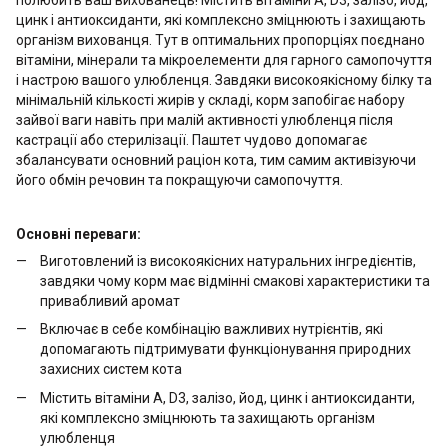
цинк і антиоксиданти, які комплексно зміцнюють і захищають
організм вихованця. Тут в оптимальних пропорціях поєднано
вітаміни, мінерали та мікроелементи для гарного самопочуття
і настрою вашого улюбленця. Завдяки високоякісному білку та
мінімальній кількості жирів у складі, корм запобігає набору
зайвої ваги навіть при малій активності улюбленця після
кастрації або стерилізації. Паштет чудово допомагає
збалансувати основний раціон кота, тим самим активізуючи
його обмін речовин та покращуючи самопочуття.
Основні переваги:
Виготовлений із високоякісних натуральних інгредієнтів,
завдяки чому корм має відмінні смакові характеристики та
привабливий аромат
Включає в себе комбінацію важливих нутрієнтів, які
допомагають підтримувати функціонування природних
захисних систем кота
Містить вітаміни А, D3, залізо, йод, цинк і антиоксиданти,
які комплексно зміцнюють та захищають організм
улюбленця