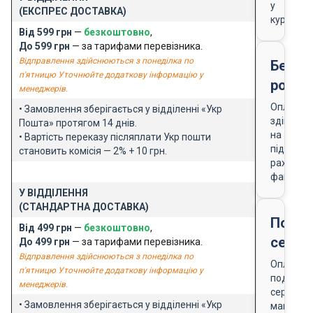
у
(ЕКСПРЕС ДОСТАВКА)
кур'єра
Від 599 грн
—
безкоштовно
,
До 599 грн
— за тарифами перевізника.
Відправлення здійснюються з понеділка по
Безго
п'ятницю Уточнюйте додаткову інформацію у
розра
менеджерів.
Оплата
• Замовлення зберігається у відділенні «Укр
здійснює
Пошта» протягом 14 днів.
на
• Вартість переказу післяплати Укр пошти
підставі
становить комісія — 2% + 10 грн.
рахунку-
фактури
У ВІДДІЛЕННЯ
(СТАНДАРТНА ДОСТАВКА)
Подар
Від 499 грн
—
безкоштовно
,
серти
До 499 грн
— за тарифами перевізника.
Відправлення здійснюються з понеділка по
Оплата
п'ятницю Уточнюйте додаткову інформацію у
подарун
менеджерів.
сертифік
• Замовлення зберігається у відділенні «Укр
магазин