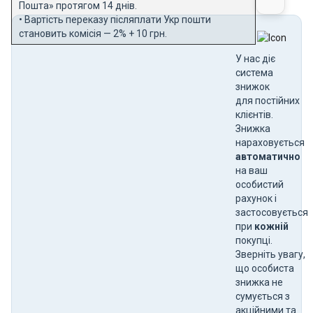
Пошта» протягом 14 днів.
• Вартість переказу післяплати Укр пошти
становить комісія — 2% + 10 грн.
У нас діє
система
знижок
для постійних
клієнтів.
Знижка
нараховується
автоматично
на ваш
особистий
рахунок і
застосовується
при
кожній
покупці.
Зверніть увагу,
що особиста
знижка не
сумується з
акційними та