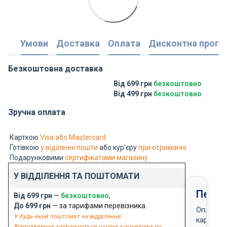
Умови
Доставка
Оплата
Дисконтна прогр
Безкоштовна доставка
Від 699 грн
безкоштовно
Від 499 грн
безкоштовно
Зручна оплата
Карткою
Visa або Mastercard
Готівкою
у віділенні пошти
або кур'єру
при отриманні
Подарунковими
сертифікатами магазину
У ВІДДІЛЕННЯ ТА ПОШТОМАТИ
Перед
Від 699 грн
—
безкоштовно
,
До 699 грн
— за тарифами перевізника.
Оплата
У будь-який поштомат чи відділення.
карткою
Відправлення здійснюються щодня з понеділка по