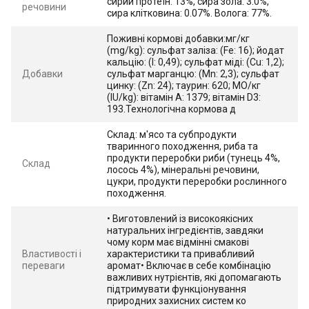
сирий протеїн: 13%, сира зола: 3.0%,
речовини
сира клітковина: 0.07%. Волога: 77%.
Поживні кормові добавки:мг/кг
(mg/kg): сульфат заліза: (Fe: 16); йодат
кальцію: (I: 0,49); сульфат міді: (Cu: 1,2);
Добавки
сульфат марганцю: (Mn: 2,3); сульфат
цинку: (Zn: 24); таурин: 620; МО/кг
(IU/kg): вітамін А: 1379; вітамін D3:
193.Технологічна кормова д
Склад: м'ясо та субпродукти
тваринного походження, риба та
продукти переробки риби (тунець 4%,
Склад
лосось 4%), мінеральні речовини,
цукри, продукти переробки рослинного
походження.
• Виготовлений із високоякісних
натуральних інгредієнтів, завдяки
чому корм має відмінні смакові
Властивості і
характеристики та привабливий
переваги
аромат• Включає в себе комбінацію
важливих нутрієнтів, які допомагають
підтримувати функціонування
природних захисних систем ко