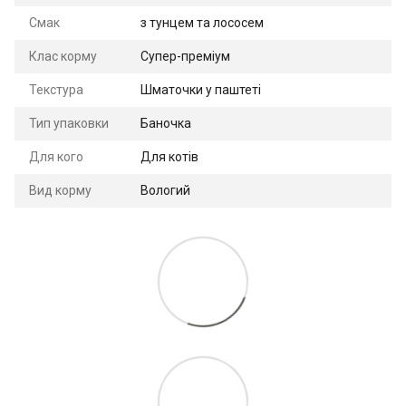
Смак
з тунцем та лососем
Клас корму
Супер-преміум
Текстура
Шматочки у паштеті
Тип упаковки
Баночка
Для кого
Для котів
Вид корму
Вологий