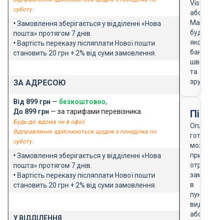
Visa
суботу.
або
Masterca
•
Замовлення зберігається у відділенні «Нова
будь-
пошта» протягом 7 днів.
якого
•
Вартість переказу післяплати Нової пошти
банку
становить 20 грн + 2% від суми замовлення.
швидко
та
зручно
ЗА АДРЕСОЮ
Від 899 грн
—
безкоштовно
,
До 899 грн
— за тарифами перевізника.
Після
Будь-де: вдома чи в офісі
Оплата
Відправлення здійснюються щодня з понеділка по
готівкою
суботу.
можлива
при
•
Замовлення зберігається у відділенні «Нова
отриманн
пошта» протягом 7 днів.
замовле
•
Вартість переказу післяплати Нової пошти
в
становить 20 грн + 2% від суми замовлення.
пункті
видачі
або
У ВІДДІЛЕННЯ