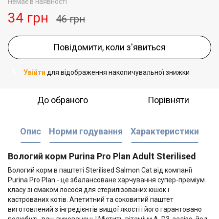
Немає в наявності
34 грн
46 грн
Повідомити, коли з'явиться
Увійти
для відображення накопичувальної знижки
%
До обраного
Порівняти
Опис
Норми годування
Характеристики
Вологий корм Purina Pro Plan Adult Sterilised
Вологий корм в паштеті Sterilised Salmon Cat від компанії
Purina Pro Plan - це збалансоване харчування супер-преміум
класу зі смаком лосося для стерилізованих кішок і
кастрованих котів. Апетитний та соковитий паштет
виготовлений з інгредієнтів вищої якості і його гарантовано
полюбить ваш вихованець! Містить вітаміни А, D3, залізо, йод,