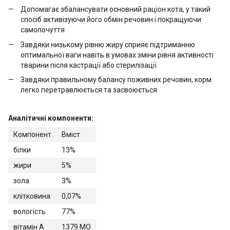
Допомагає збалансувати основний раціон кота, у такий
спосіб активізуючи його обмін речовин і покращуючи
самопочуття
Завдяки низькому рівню жиру сприяє підтриманню
оптимальної ваги навіть в умовах зміни рівня активності
тварини після кастрації або стерилізації
Завдяки правильному балансу поживних речовин, корм
легко перетравлюється та засвоюється
Аналітичні компоненти:
Компонент
Вміст
білки
13%
жири
5%
зола
3%
клітковина
0,07%
вологість
77%
вітамін А
1379 МО