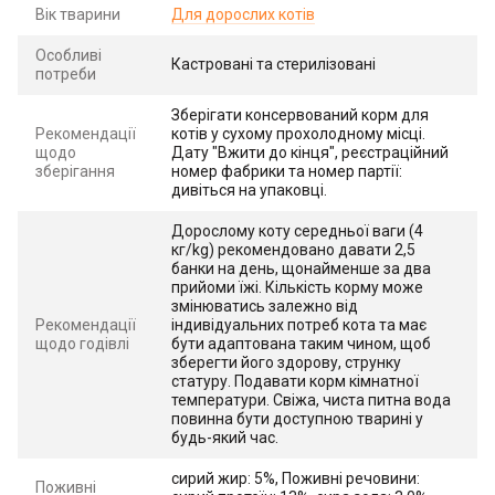
Вік тварини
Для дорослих котів
Особливі
Кастровані та стерилізовані
потреби
Зберігати консервований корм для
Рекомендації
котів у сухому прохолодному місці.
щодо
Дату "Вжити до кінця", реєстраційний
зберігання
номер фабрики та номер партії:
дивіться на упаковці.
Дорослому коту середньої ваги (4
кг/kg) рекомендовано давати 2,5
банки на день, щонайменше за два
прийоми їжі. Кількість корму може
змінюватись залежно від
Рекомендації
індивідуальних потреб кота та має
щодо годівлі
бути адаптована таким чином, щоб
зберегти його здорову, струнку
статуру. Подавати корм кімнатної
температури. Свіжа, чиста питна вода
повинна бути доступною тварині у
будь-який час.
сирий жир: 5%, Поживні речовини:
Поживні