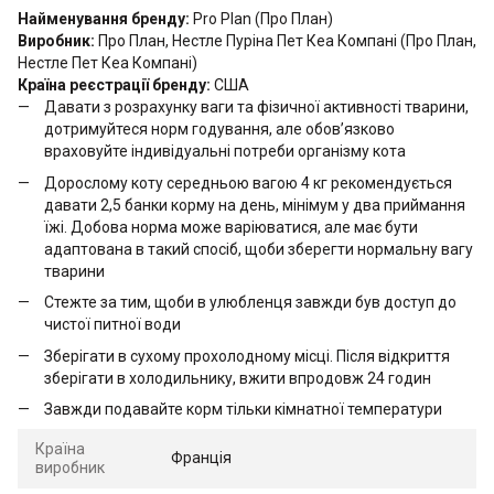
Найменування бренду:
Pro Plan (Про План)
Виробник:
Про План, Нестле Пуріна Пет Кеа Компані (Про План,
Нестле Пет Кеа Компані)
Країна реєстрації бренду:
США
Давати з розрахунку ваги та фізичної активності тварини,
дотримуйтеся норм годування, але обов’язково
враховуйте індивідуальні потреби організму кота
Дорослому коту середньою вагою 4 кг рекомендується
давати 2,5 банки корму на день, мінімум у два приймання
їжі. Добова норма може варіюватися, але має бути
адаптована в такий спосіб, щоби зберегти нормальну вагу
тварини
Стежте за тим, щоби в улюбленця завжди був доступ до
чистої питної води
Зберігати в сухому прохолодному місці. Після відкриття
зберігати в холодильнику, вжити впродовж 24 годин
Завжди подавайте корм тільки кімнатної температури
Країна
Франція
виробник