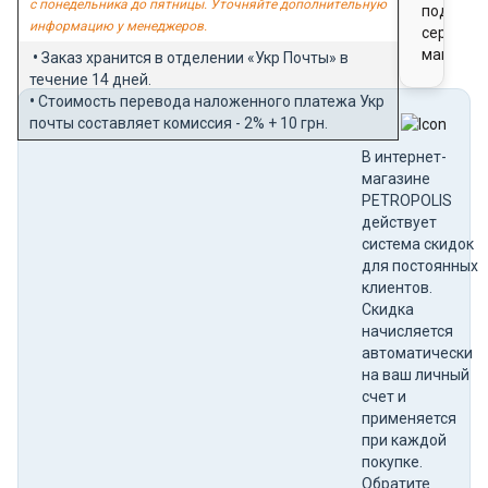
с понедельника до пятницы. Уточняйте дополнительную
подароч
информацию у менеджеров.
сертифи
магазин
•
Заказ хранится в отделении «Укр Почты» в
течение 14 дней.
•
Стоимость перевода наложенного платежа Укр
почты составляет комиссия - 2% + 10 грн.
В интернет-
магазине
PETROPOLIS
действует
система скидок
для постоянных
клиентов.
Скидка
начисляется
автоматически
на ваш личный
счет и
применяется
при каждой
покупке.
Обратите