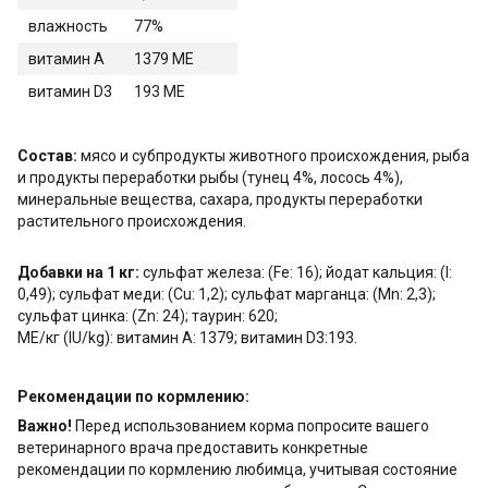
влажность
77%
витамин А
1379 МЕ
витамин D3
193 МЕ
Состав:
мясо и субпродукты животного происхождения, рыба
и продукты переработки рыбы (тунец 4%, лосось 4%),
минеральные вещества, сахара, продукты переработки
растительного происхождения.
Добавки на 1 кг:
сульфат железа: (Fe: 16); йодат кальция: (I:
0,49); сульфат меди: (Cu: 1,2); сульфат марганца: (Mn: 2,3);
сульфат цинка: (Zn: 24); таурин: 620;
МЕ/кг (IU/kg): витамин А: 1379; витамин D3:193.
Рекомендации по кормлению:
Важно!
Перед использованием корма попросите вашего
ветеринарного врача предоставить конкретные
рекомендации по кормлению любимца, учитывая состояние