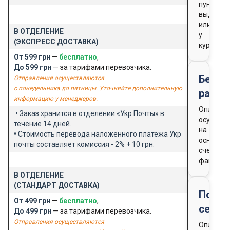
пункте
выдачи
или
В ОТДЕЛЕНИЕ
у
(ЭКСПРЕСС ДОСТАВКА)
курьера
От 599 грн
—
бесплатно
,
До 599 грн
— за тарифами перевозчика.
Безна
Отправления осуществляются
с понедельника до пятницы. Уточняйте дополнительную
расче
информацию у менеджеров.
Оплата
•
Заказ хранится в отделении «Укр Почты» в
осущест
течение 14 дней.
на
•
Стоимость перевода наложенного платежа Укр
основан
почты составляет комиссия - 2% + 10 грн.
счета-
фактуры
В ОТДЕЛЕНИЕ
(СТАНДАРТ ДОСТАВКА)
Подар
От 499 грн
—
бесплатно
,
серти
До 499 грн
— за тарифами перевозчика.
Отправления осуществляются
Оплата