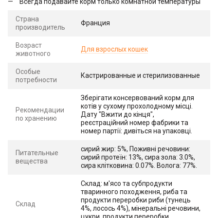
Всегда подавайте корм только комнатной температуры
Страна
Франция
производитель
Возраст
Для взрослых кошек
животного
Особые
Кастрированные и стерилизованные
потребности
Зберігати консервований корм для
котів у сухому прохолодному місці.
Рекомендации
Дату "Вжити до кінця",
по хранению
реєстраційний номер фабрики та
номер партії: дивіться на упаковці.
сирий жир: 5%, Поживні речовини:
Питательные
сирий протеїн: 13%, сира зола: 3.0%,
вещества
сира клітковина: 0.07%. Волога: 77%.
Склад: м'ясо та субпродукти
тваринного походження, риба та
продукти переробки риби (тунець
Склад
4%, лосось 4%), мінеральні речовини,
цукри, продукти переробки