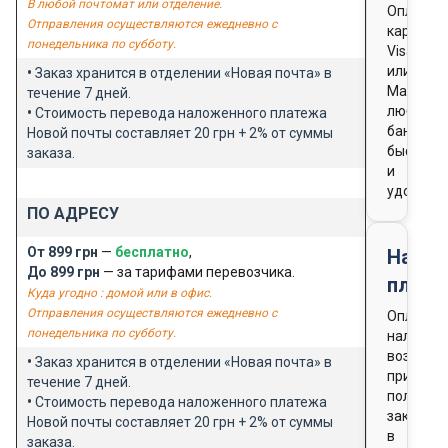
В любой почтомат или отделение.
Оплата
Отправления осуществляются ежедневно с
картой
понедельника по субботу.
Visa
или
•
Заказ хранится в отделении «Новая почта» в
Masterca
течение 7 дней.
любого
•
Стоимость перевода наложенного платежа
банка
Новой почты составляет 20 грн + 2% от суммы
быстро
заказа.
и
удобно
ПО АДРЕСУ
От 899 грн
—
бесплатно
,
Нало
До 899 грн
— за тарифами перевозчика.
плате
Куда угодно : домой или в офис.
Отправления осуществляются ежедневно с
Оплата
понедельника по субботу.
наличны
возможн
•
Заказ хранится в отделении «Новая почта» в
при
течение 7 дней.
получен
•
Стоимость перевода наложенного платежа
заказа
Новой почты составляет 20 грн + 2% от суммы
в
заказа.