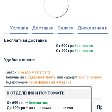
Условия
Доставка
Оплата
Дисконтная пр
Бесплатная доставка
От 699 грн
бесплатно
От 499 грн
бесплатно
Удобная оплата
Картой
Visa або Mastercard
Наличными
в отделении почты
или курьеру
при получении
Подарочными
сертификатами магазина
В ОТДЕЛЕНИЯ И ПОЧТОМАТЫ
От 699 грн
—
бесплатно
,
Предо
До 699 грн
— за тарифами перевозчика.