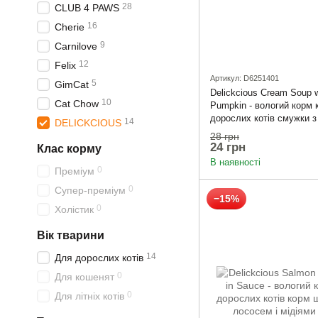
28
CLUB 4 PAWS
16
Cherie
9
Carnilove
12
Felix
Артикул: D6251401
5
GimCat
Delickcious Cream Soup 
10
Cat Chow
Pumpkin - вологий корм 
дорослих котів смужки з
14
DELICKCIOUS
гарбузом в крем-супі
28 грн
24 грн
Клас корму
В наявності
0
Преміум
0
Супер-преміум
−15%
0
Холістик
Вік тварини
14
Для дорослих котів
0
Для кошенят
0
Для літніх котів