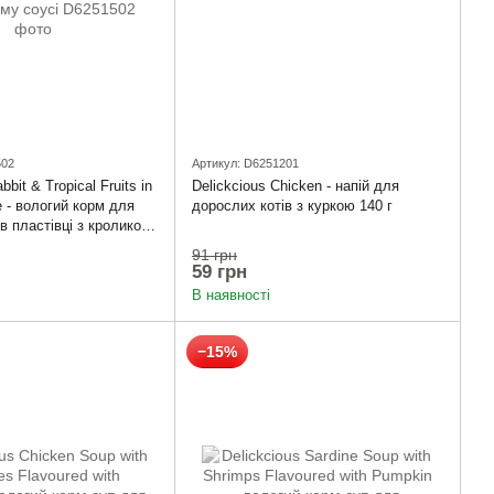
502
Артикул: D6251201
bbit & Tropical Fruits in
Delickcious Chicken - напій для
 - вологий корм для
дорослих котів з куркою 140 г
в пластівці з кроликом
и фруктами у
91 грн
оусі
59 грн
В наявності
−15%