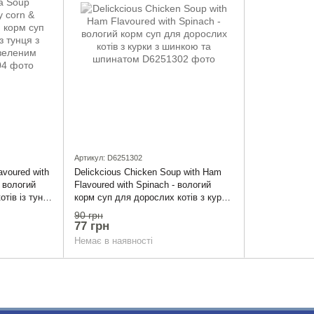
Артикул: D6251302
avoured with
Delickcious Chicken Soup with Ham
- вологий
Flavoured with Spinach - вологий
тів із тунця
корм суп для дорослих котів з курки
леним
з шинкою та шпинатом
90 грн
77 грн
Немає в наявності