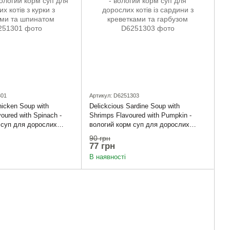
301
Артикул: D6251303
hicken Soup with
Delickcious Sardine Soup with
oured with Spinach -
Shrimps Flavoured with Pumpkin -
 суп для дорослих
вологий корм суп для дорослих
 з томатами та
котів із сардини з креветками та
90 грн
гарбузом
77 грн
В наявності