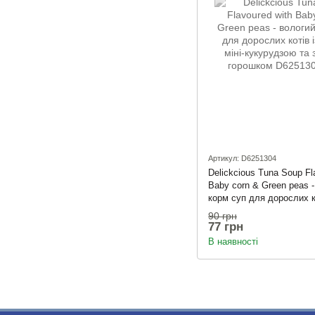
Артикул: D6251304
Delickcious Tuna Soup Fl
Baby corn & Green peas 
корм суп для дорослих ко
з міні-кукурудзою та зе
90 грн
горошком
77 грн
В наявності