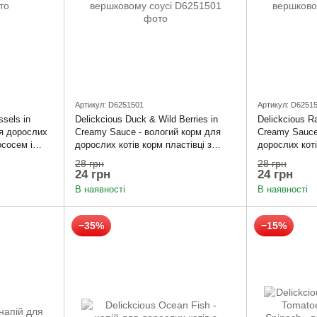
Артикул: D6251501
Артикул: D6251
sels in
Delickcious Duck & Wild Berries in
Delickcious Ra
ля дорослих
Creamy Sauce - вологий корм для
Creamy Sauce
ососем і
дорослих котів корм пластівці з
дорослих коті
качкою та лісовими ягодами у
та тропічним
28 грн
28 грн
вершковому соусі
вершковому с
24 грн
24 грн
В наявності
В наявності
−35%
−15%