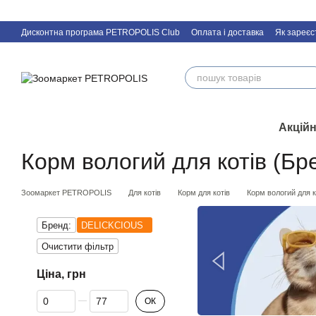
Перейти к основному контенту
Дисконтна програма PETROPOLIS Club
Оплата і доставка
Як зареєс
Акційн
Корм вологий для котів (Б
Зоомаркет PETROPOLIS
Для котів
Корм для котів
Корм вологий для к
Бренд:
DELICKCIOUS
Очистити фільтр
Ціна, грн
Від Ціна, грн
До Ціна, грн
ОК