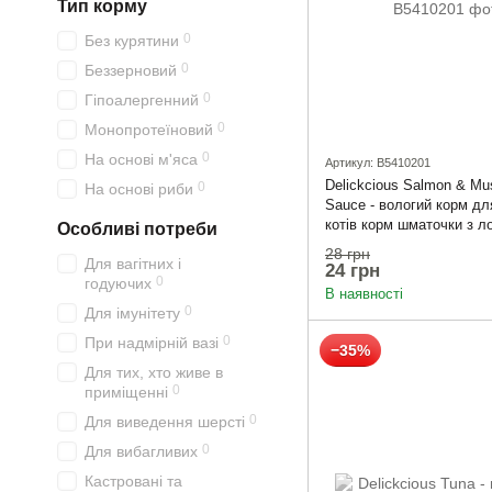
Тип корму
0
Без курятини
0
Беззерновий
0
Гіпоалергенний
0
Монопротеїновий
0
На основі м'яса
Артикул: B5410201
Delickcious Salmon & Mus
0
На основі риби
Sauce - вологий корм д
котів корм шматочки з л
Особливі потреби
мідіями в соусі
28 грн
Для вагітних і
24 грн
0
годуючих
В наявності
0
Для імунітету
0
При надмірній вазі
−35%
Для тих, хто живе в
0
приміщенні
0
Для виведення шерсті
0
Для вибагливих
Кастровані та