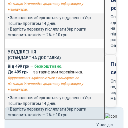
Безго
п'ятницю Уточнюйте додаткову інформацію у
розра
менеджерів.
Оплата
• Замовлення зберігається у відділенні «Укр
здійснює
Пошта» протягом 14 днів.
на
• Вартість переказу післяплати Укр пошти
підставі
становить комісія — 2% + 10 грн.
рахунку-
фактури
У ВІДДІЛЕННЯ
(СТАНДАРТНА ДОСТАВКА)
Подар
Від 499 грн
—
безкоштовно
,
серти
До 499 грн
— за тарифами перевізника.
Відправлення здійснюються з понеділка по
Оплата
п'ятницю Уточнюйте додаткову інформацію у
подарун
менеджерів.
сертифік
• Замовлення зберігається у відділенні «Укр
магазин
Пошта» протягом 14 днів.
• Вартість переказу післяплати Укр пошти
становить комісія — 2% + 10 грн.
У нас діє