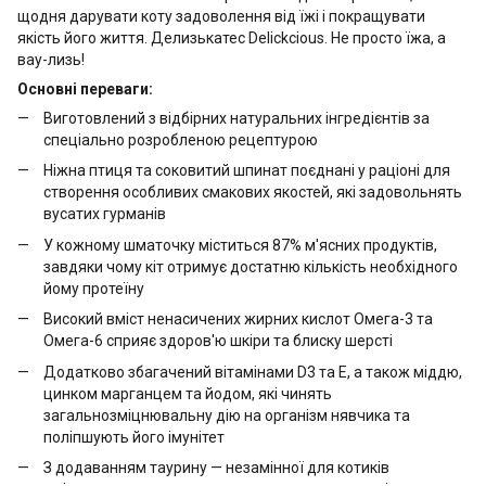
щодня дарувати коту задоволення від їжі і покращувати
якість його життя. Делизькатес Delickcious. Не просто їжа, а
вау-лизь!
Основні переваги:
Виготовлений з відбірних натуральних інгредієнтів за
спеціально розробленою рецептурою
Ніжна птиця та соковитий шпинат поєднані у раціоні для
створення особливих смакових якостей, які задовольнять
вусатих гурманів
У кожному шматочку міститься 87% м'ясних продуктів,
завдяки чому кіт отримує достатню кількість необхідного
йому протеїну
Високий вміст ненасичених жирних кислот Омега-3 та
Омега-6 сприяє здоров'ю шкіри та блиску шерсті
Додатково збагачений вітамінами D3 та Е, а також міддю,
цинком марганцем та йодом, які чинять
загальнозміцнювальну дію на організм нявчика та
поліпшують його імунітет
З додаванням таурину — незамінної для котиків