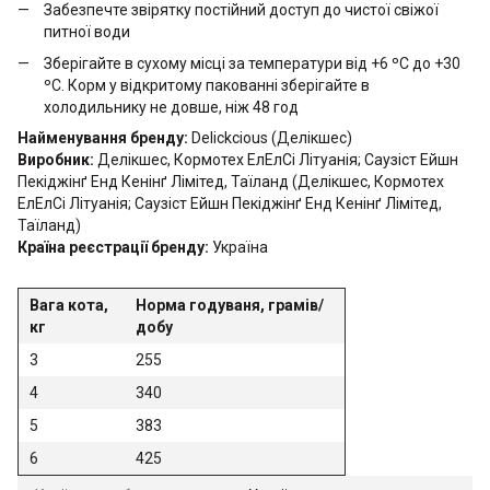
Забезпечте звірятку постійний доступ до чистої свіжої
питної води
Зберігайте в сухому місці за температури від +6 ºС до +30
ºС. Корм у відкритому пакованні зберігайте в
холодильнику не довше, ніж 48 год
Найменування бренду:
Delickcious (Делікшес)
Виробник:
Делікшес, Кормотех ЕлЕлСі Літуанія; Саузіст Ейшн
Пекіджінґ Енд Кенінґ Лімітед, Таїланд (Делікшес, Кормотех
ЕлЕлСі Літуанія; Саузіст Ейшн Пекіджінґ Енд Кенінґ Лімітед,
Таїланд)
Країна реєстрації бренду:
Україна
Вага кота,
Норма годуваня, грамів/
кг
добу
3
255
4
340
5
383
6
425