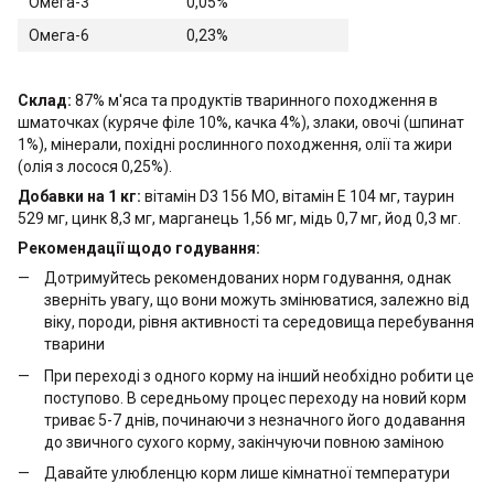
Омега-3
0,05%
Омега-6
0,23%
Склад:
87% м'яса та продуктів тваринного походження в
шматочках (куряче філе 10%, качка 4%), злаки, овочі (шпинат
1%), мінерали, похідні рослинного походження, олії та жири
(олія з лосося 0,25%).
Добавки на 1 кг:
вітамін D3 156 МО, вітамін E 104 мг, таурин
529 мг, цинк 8,3 мг, марганець 1,56 мг, мідь 0,7 мг, йод 0,3 мг.
Рекомендації щодо годування:
Дотримуйтесь рекомендованих норм годування, однак
зверніть увагу, що вони можуть змінюватися, залежно від
віку, породи, рівня активності та середовища перебування
тварини
При переході з одного корму на інший необхідно робити це
поступово. В середньому процес переходу на новий корм
триває 5-7 днів, починаючи з незначного його додавання
до звичного сухого корму, закінчуючи повною заміною
Давайте улюбленцю корм лише кімнатної температури