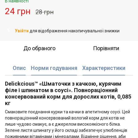
В наявності
24 грн
28 грн
Увійти
для відображення накопичувальної знижки
%
До обраного
Порівняти
Опис
Норми годування
Характеристики
Delickcious™ «Шматочки з качкою, курячим
філе і шпинатом в соусі». Повнораціонний
консервований корм для дорослих котів, 0,085
кг
Смаковите поєднання курки та качки в апетитному соусі. Цей
повнораціонний консервований вологий корм для котів не
лише чудово смакує, а є джерелом високоякісного білка.
Зелене листя шпинату у його складі забезпечує улюбленців
поживними вітамінами і мінералами. Відмінне рішення, аби