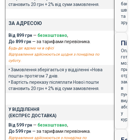
банку
становить 20 грн + 2% від суми замовлення.
швидко
та
зручно
ЗА АДРЕСОЮ
Від 899 грн
—
безкоштовно
,
До 899 грн
— за тарифами перевізника.
Після
Будь-де: вдома чи в офісі
Оплата
Відправлення здійснюються щодня з понеділка по
готівкою
суботу.
можлива
при
•
Замовлення зберігається у відділенні «Нова
отриманн
пошта» протягом 7 днів.
замовле
•
Вартість переказу післяплати Нової пошти
в
становить 20 грн + 2% від суми замовлення.
пункті
видачі
або
У ВІДДІЛЕННЯ
у
(ЕКСПРЕС ДОСТАВКА)
кур'єра
Від 599 грн
—
безкоштовно
,
До 599 грн
— за тарифами перевізника.
Відправлення здійснюються з понеділка по