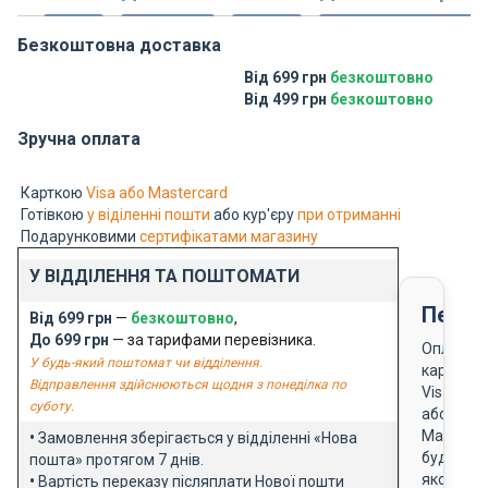
Безкоштовна доставка
Від 699 грн
безкоштовно
Від 499 грн
безкоштовно
Зручна оплата
Карткою
Visa або Mastercard
Готівкою
у віділенні пошти
або кур'єру
при отриманні
Подарунковими
сертифікатами магазину
У ВІДДІЛЕННЯ ТА ПОШТОМАТИ
Перед
Від 699 грн
—
безкоштовно
,
До 699 грн
— за тарифами перевізника.
Оплата
У будь-який поштомат чи відділення.
карткою
Відправлення здійснюються щодня з понеділка по
Visa
суботу.
або
Masterca
•
Замовлення зберігається у відділенні «Нова
будь-
пошта» протягом 7 днів.
якого
•
Вартість переказу післяплати Нової пошти