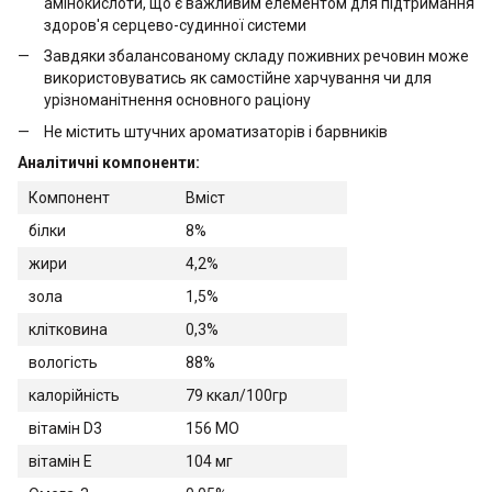
амінокислоти, що є важливим елементом для підтримання
здоров'я серцево-судинної системи
Завдяки збалансованому складу поживних речовин може
використовуватись як самостійне харчування чи для
урізноманітнення основного раціону
Не містить штучних ароматизаторів і барвників
Аналітичні компоненти:
Компонент
Вміст
білки
8%
жири
4,2%
зола
1,5%
клітковина
0,3%
вологість
88%
калорійність
79 ккал/100гр
вітамін D3
156 МО
вітамін E
104 мг