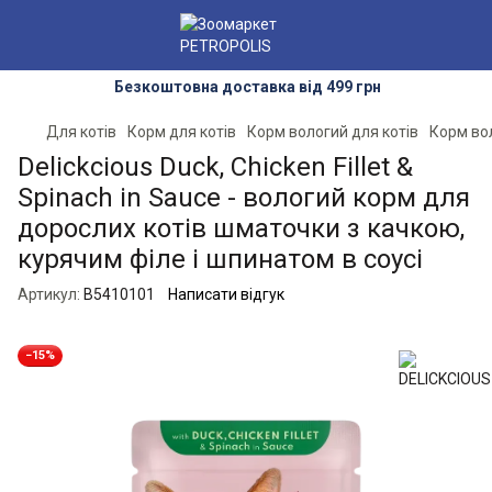
Безкоштовна доставка від 499 грн
Для котів
Корм для котів
Корм вологий для котів
Корм во
Delickcious Duck, Chicken Fillet &
Spinach in Sauce - вологий корм для
дорослих котів шматочки з качкою,
курячим філе і шпинатом в соусі
Артикул:
B5410101
Написати відгук
−15%