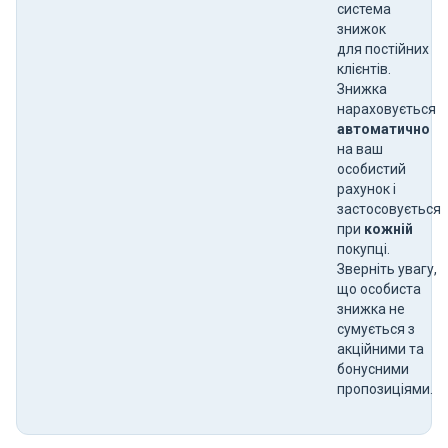
система
знижок
для постійних
клієнтів.
Знижка
нараховується
автоматично
на ваш
особистий
рахунок і
застосовується
при
кожній
покупці.
Зверніть увагу,
що особиста
знижка не
сумується з
акційними та
бонусними
пропозиціями.