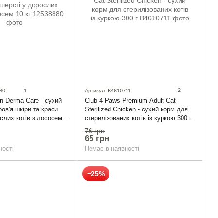
2
80
1
Артикул: B4610711
Club 4 Paws Premium Adult Cat
an Derma Care - сухий
Sterilized Chicken - сухий корм для
ов'я шкіри та краси
стерилізованих котів із куркою 300 г
слих котів з лососем
76 грн
65 грн
Немає в наявності
ності
−25%