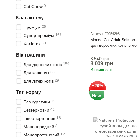
9
Cat Chow
Клас корму
38
Преміум
Артикул: 70056298
166
Супер-преміум
Monge Cat Adult Salmon 
30
Холістик
для дорослих котів із л
Вік тварини
3 540 грн
3 009 грн
159
Для дорослих котів
В наявності
35
Для кошенят
29
Для літніх котів
−20%
Тип корму
New
15
Без курятини
41
Беззерновий
18
Гіпоалергенний
8
Монопородний
12
Монопротеїновий