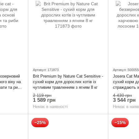
Артикул: 171873
Артикул: 500055
беззерновий
Brit Premium by Nature Cat Sensitive -
Josera Cat Ma
ного віку на
сухий корм для дорослих котів із
сухий корм дл
чати та риби
чутливим травленням з ягням 8 кг
страждають 
непереносимі
2 119 грн
4 430 грн
1 589 грн
3 544 грн
Немає в наявності
Немає в наяв
−25%
−15%