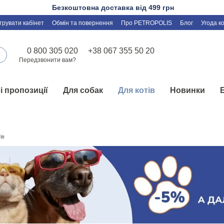
Безкоштовна доставка від 499 грн
трувати кабінет
Обмін та повернення
Про PETROPOLIS
Блог
Угода к
0 800 305 020
+38 067 355 50 20
Передзвонити вам?
і пропозиції
Для собак
Для котів
Новинки
ів