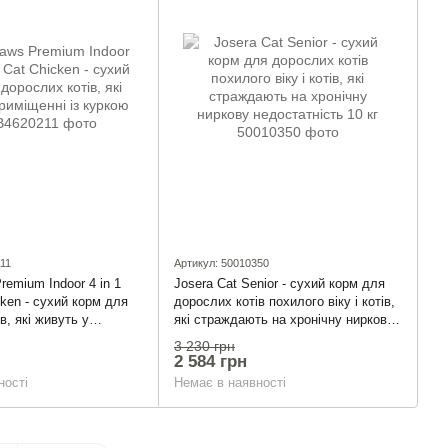
11
Артикул: 50010350
remium Indoor 4 in 1
Josera Cat Senior - сухий корм для
cken - сухий корм для
дорослих котів похилого віку і котів,
в, які живуть у
які страждають на хронічну ниркову
 куркою 900г
недостатність 10 кг
3 230 грн
2 584 грн
ності
Немає в наявності