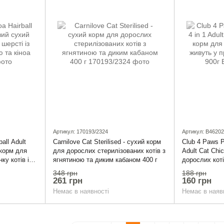
Артикул: 170193/2324
Артикул: B46202
all Adult
Carnilove Cat Sterilised - сухий корм
Club 4 Paws P
 корм для
для дорослих стерилізованих котів з
Adult Cat Chi
ку котів із
ягнятиною та диким кабаном 400 г
дорослих коті
приміщенні із
348 грн
188 грн
261 грн
160 грн
Немає в наявності
Немає в наяв