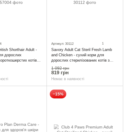
1
4
Артикул: 30112
itish Shorthair Adult -
Savory Adult Cat Steril Fresh Lamb
ля дорослих
and Chicken - сухий корм для
короткошерстих котів
дорослих стерилізованих котів з
ягнятиною та куркою 2 кг
1 092 грн
819 грн
ності
Немає в наявності
−15%