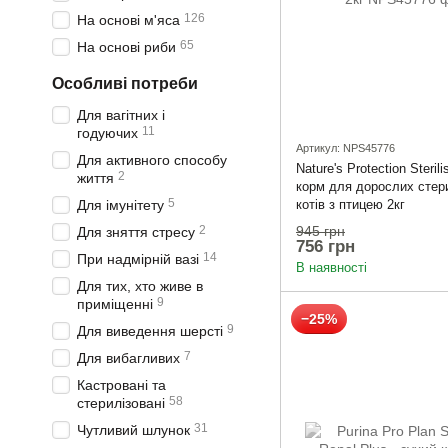
126
На основі м'яса
65
На основі риби
Особливі потреби
Для вагітних і
11
годуючих
Артикул: NPS45776
Для активного способу
Nature's Protection Steril
2
життя
корм для дорослих стер
5
Для імунітету
котів з птицею 2кг
945 грн
2
Для зняття стресу
756 грн
14
При надмірній вазі
В наявності
Для тих, хто живе в
9
приміщенні
−25%
9
Для виведення шерсті
7
Для вибагливих
Кастровані та
58
стерилізовані
31
Чутливий шлунок