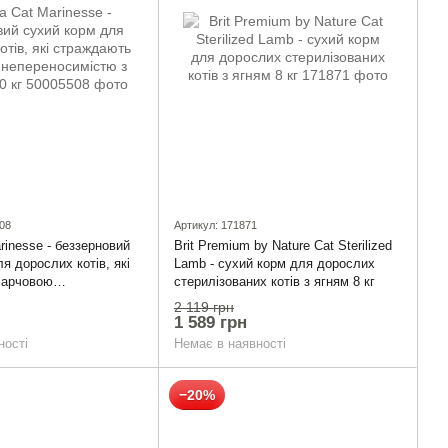
08
Артикул: 171871
rinesse - беззерновий
Brit Premium by Nature Cat Sterilized
я дорослих котів, які
Lamb - сухий корм для дорослих
харчовою
стерилізованих котів з ягням 8 кг
стю з лососем 10 кг
2 119 грн
1 589 грн
ності
Немає в наявності
−20%