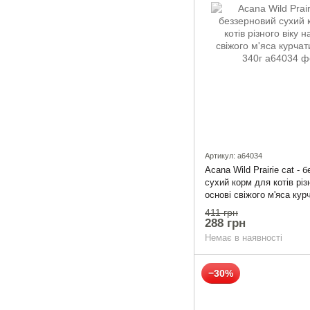
Артикул: a64034
Acana Wild Prairie cat - 
сухий корм для котів різ
основі свіжого м'яса кур
340г
411 грн
288 грн
Немає в наявності
−30%