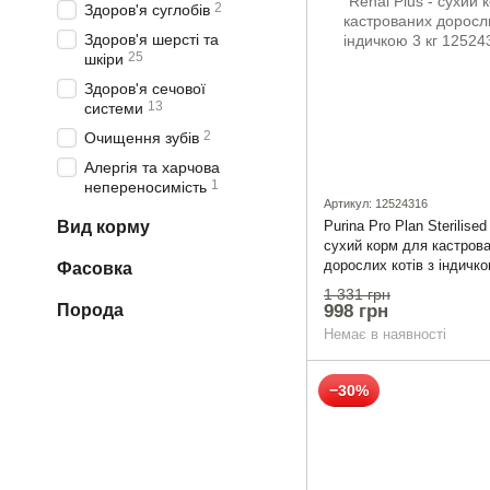
2
Здоров'я суглобів
Здоров'я шерсті та
25
шкіри
Здоров'я сечової
13
системи
2
Очищення зубів
Алергія та харчова
1
непереносимість
Артикул: 12524316
Вид корму
Purina Pro Plan Sterilised
сухий корм для кастров
дорослих котів з індичко
Фасовка
1 331 грн
998 грн
Порода
Немає в наявності
−30%