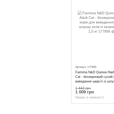
Артикул: 177895
Farmina N&D Quinoa Hairb
Cat - беззерновий сухий
виведення шерсті із шлун
качкою та кіноа 1,5 кг
1 442 грн
1 009 грн
Немає в наявності