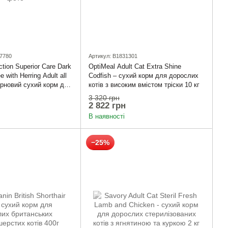
7780
Артикул: B1831301
ction Superior Care Dark
OptiMeal Adult Cat Extra Shine
e with Herring Adult all
Codfish – сухий корм для дорослих
ерновий сухий корм для
котів з високим вмістом тріски 10 кг
в усіх порід із темним
3 320 грн
 шерсті з оселедцем
2 822 грн
В наявності
−25%