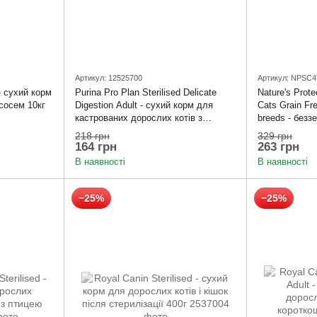
Артикул: 12525700
Артикул: NPSC4
- сухий корм
Purina Pro Plan Sterilised Delicate
Nature's Prote
ососем 10кг
Digestion Adult - сухий корм для
Cats Grain Fre
кастрованих дорослих котів з
breeds - безз
чутливим травленням з куркою 400 г
дорослих коті
218 грн
329 грн
забарвленням
164 грн
263 грн
400 г
В наявності
В наявності
−25%
−25%