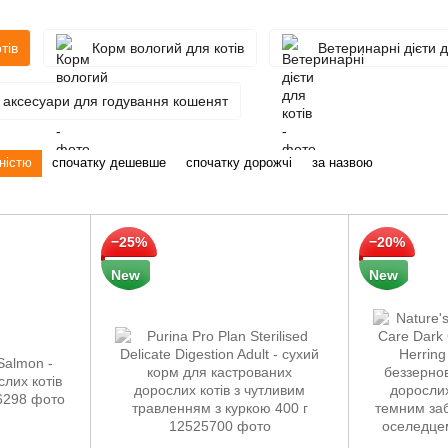
тів
Корм вологий для котів
Ветеринарні дієти д
і аксесуари для годування кошенят
ністю
спочатку дешевше
спочатку дорожчі
за назвою
−25%
−20%
New
New