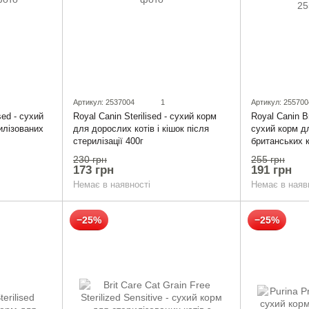
Артикул: 2537004
1
Артикул: 255700
ised - сухий
Royal Canin Br
Royal Canin Sterilised - сухий корм
илізованих
сухий корм д
для дорослих котів і кішок після
британських 
стерилізації 400г
400г
255 грн
230 грн
191 грн
173 грн
Немає в наяв
Немає в наявності
−25%
−25%