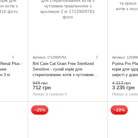
1
1
Артикул: 171290/0761
Артикул: 125388
 Renal Plus -
Brit Care Cat Grain Free Sterilized
Purina Pro Pl
аних
Sensitive - сухий корм для
корм для здор
ю 3 кг
стерилізованих котів з чутливим
шерсті у доро
травленням з кроликом 2 кг
10 кг
949 грн
4 313 грн
712 грн
3 235 грн
Немає в наявності
Немає в наяв
−25%
−20%