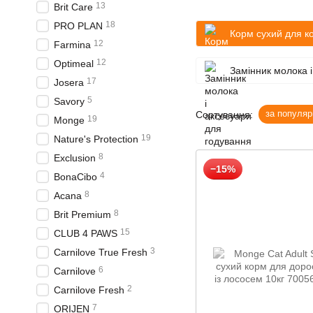
13
Brit Care
18
PRO PLAN
Корм сухий для ко
12
Farmina
12
Optimeal
Замінник молока 
17
Josera
5
Savory
за популяр
Сортування:
19
Monge
19
Nature's Protection
8
Exclusion
−15%
4
BonaCibo
8
Acana
8
Brit Premium
15
CLUB 4 PAWS
3
Carnilove True Fresh
6
Carnilove
2
Carnilove Fresh
7
ORIJEN