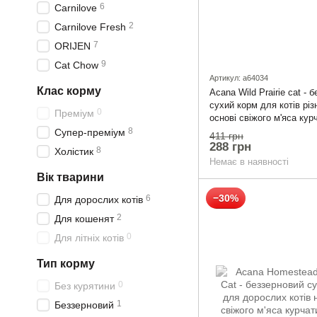
6
Carnilove
2
Carnilove Fresh
7
ORIJEN
9
Cat Chow
Артикул: a64034
Клас корму
Acana Wild Prairie cat - 
сухий корм для котів різ
0
Преміум
основі свіжого м'яса кур
340г
8
Супер-преміум
411 грн
288 грн
8
Холістик
Немає в наявності
Вік тварини
−30%
6
Для дорослих котів
2
Для кошенят
0
Для літніх котів
Тип корму
0
Без курятини
1
Беззерновий