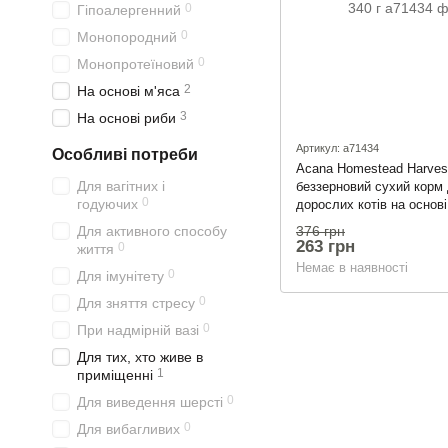
0
Гіпоалергенний
0
Монопородний
0
Монопротеїновий
2
На основі м'яса
3
На основі риби
Артикул: a71434
Особливі потреби
Acana Homestead Harvest
Для вагітних і
беззерновий сухий корм
0
годуючих
дорослих котів на основі
м'яса курчати та риби 34
376 грн
Для активного способу
263 грн
0
життя
Немає в наявності
0
Для імунітету
0
Для зняття стресу
0
При надмірній вазі
Для тих, хто живе в
1
приміщенні
0
Для виведення шерсті
0
Для вибагливих