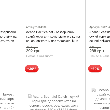
Артикул: a64134
Артикул: a64234
беззерновий
Acana Pacifica cat - беззерновий
Acana Grassla
ного віку на
сухий корм для котів різного віку на
сухий корм дл
чати та риби
основі свіжого м'яса тихоокеанічних
основі свіжог
риб 340 г
та індички 340
417 грн
411 грн
292 грн
288 грн
Немає в наявності
Немає в наяв
−30%
−30%