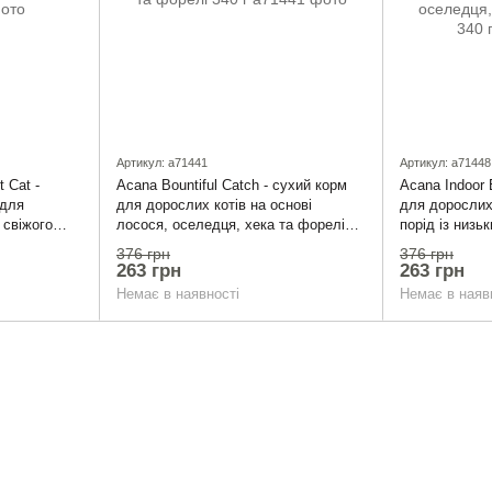
Артикул: a71441
Артикул: a71448
 Cat -
Acana Bountiful Catch - сухий корм
Acana Indoor 
 для
для дорослих котів на основі
для дорослих
 свіжого
лосося, оселедця, хека та форелі
порід із низь
0 г
340 г
основі курячо
376 грн
376 грн
індички та кр
263 грн
263 грн
Немає в наявності
Немає в наяв