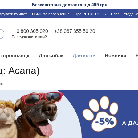
Безкоштовна доставка від 499 грн
трувати кабінет
Обмін та повернення
Про PETROPOLIS
Блог
Угода к
0 800 305 020
+38 067 355 50 20
Передзвонити вам?
і пропозиції
Для собак
Для котів
Новинки
д: Acana)
ів