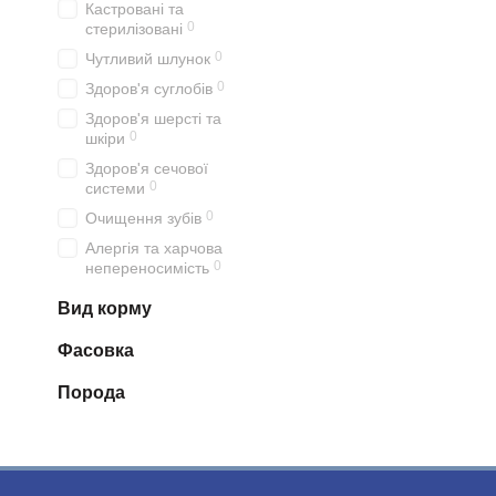
Кастровані та
0
стерилізовані
0
Чутливий шлунок
0
Здоров'я суглобів
Здоров'я шерсті та
0
шкіри
Здоров'я сечової
0
системи
0
Очищення зубів
Алергія та харчова
0
непереносимість
Вид корму
Фасовка
Порода