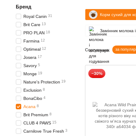
Бренд
Корм сухий для ко
31
Royal Canin
13
Brit Care
Замінник молока 
18
PRO PLAN
12
Farmina
12
Optimeal
за популяр
Сортування:
17
Josera
5
Savory
19
−30%
Monge
19
Nature's Protection
8
Exclusion
4
BonaCibo
8
Acana
8
Brit Premium
15
CLUB 4 PAWS
3
Carnilove True Fresh