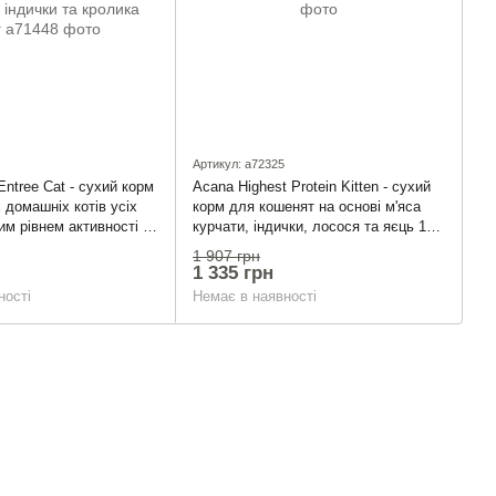
Артикул: a72325
Entree Cat - сухий корм
Acana Highest Protein Kitten - сухий
 домашніх котів усіх
корм для кошенят на основі м'яса
ким рівнем активності на
курчати, індички, лосося та яєць 1.8
го м'яса, оселедця,
кг
1 907 грн
олика 340 г
1 335 грн
ності
Немає в наявності