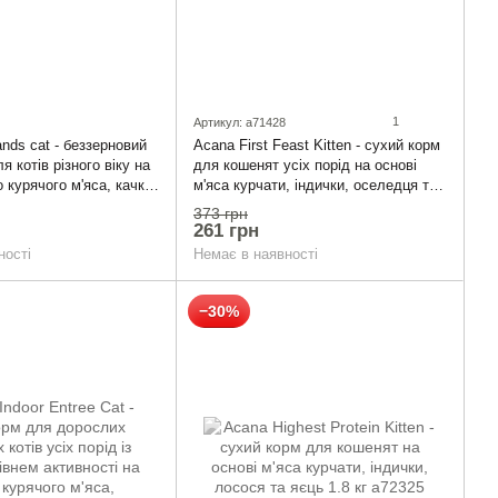
1
Артикул: a71428
nds cat - беззерновий
Acana First Feast Kitten - сухий корм
я котів різного віку на
для кошенят усіх порід на основі
о курячого м'яса, качки
м'яса курчати, індички, оселедця та
 г
яєць 340 г
373 грн
261 грн
ності
Немає в наявності
−30%