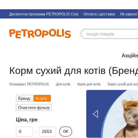
Перейти к основному контенту
Дисконтна програма PETROPOLIS Club
Оплата і доставка
Як зареєс
Акційн
Корм сухий для котів (Брен
Зоомаркет PETROPOLIS
Для котів
Корм для котів
Корм сухий для кот
Бренд:
Acana
Очистити фільтр
Ціна, грн
Від Ціна, грн
До Ціна, грн
ОК