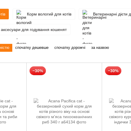
тів
Корм вологий для котів
Ветеринарні дієти д
і аксесуари для годування кошенят
ністю
спочатку дешевше
спочатку дорожчі
за назвою
−30%
−30%