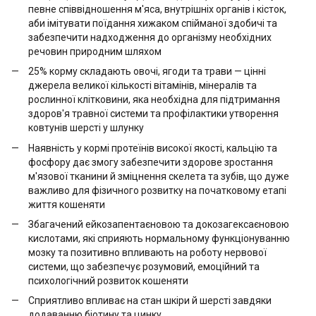
певне співвідношення м'яса, внутрішніх органів і кісток,
аби імітувати поїдання хижаком спійманої здобичі та
забезпечити надходження до організму необхідних
речовин природним шляхом
25% корму складають овочі, ягоди та трави — цінні
джерела великої кількості вітамінів, мінералів та
рослинної клітковини, яка необхідна для підтримання
здоров'я травної системи та профілактики утворення
ковтунів шерсті у шлунку
Наявність у кормі протеїнів високої якості, кальцію та
фосфору дає змогу забезпечити здорове зростання
м'язової тканини й зміцнення скелета та зубів, що дуже
важливо для фізичного розвитку на початковому етапі
життя кошеняти
Збагачений ейкозапентаєновою та докозагексаєновою
кислотами, які сприяють нормальному функціонуванню
мозку та позитивно впливають на роботу нервової
системи, що забезпечує розумовий, емоційний та
психологічний розвиток кошеняти
Сприятливо впливає на стан шкіри й шерсті завдяки
додаванню біотину та цинку