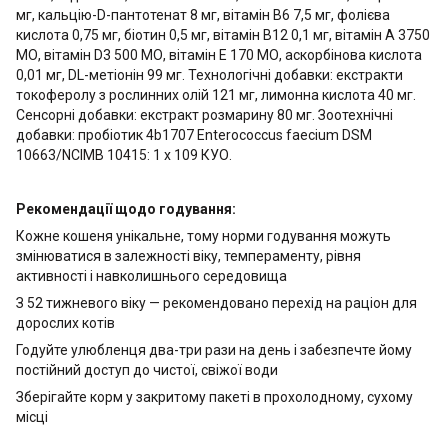
мг, кальцію-D-пантотенат 8 мг, вітамін В6 7,5 мг, фолієва
кислота 0,75 мг, біотин 0,5 мг, вітамін В12 0,1 мг, вітамін А 3750
МО, вітамін D3 500 МО, вітамін Е 170 МО, аскорбінова кислота
0,01 мг, DL-метіонін 99 мг. Технологічні добавки: екстракти
токоферолу з рослинних олій 121 мг, лимонна кислота 40 мг.
Сенсорні добавки: екстракт розмарину 80 мг. Зоотехнічні
добавки: пробіотик 4b1707 Enterococcus faecium DSM
10663/NCIMB 10415: 1 x 109 КУО.
Рекомендації щодо годування:
Кожне кошеня унікальне, тому норми годування можуть
змінюватися в залежності віку, темпераменту, рівня
активності і навколишнього середовища
З 52 тижневого віку — рекомендовано перехід на раціон для
дорослих котів
Годуйте улюбленця два-три рази на день і забезпечте йому
постійний доступ до чистої, свіжої води
Зберігайте корм у закритому пакеті в прохолодному, сухому
місці