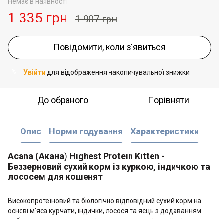
Немає в наявності
1 335 грн
1 907 грн
Повідомити, коли з'явиться
Увійти
для відображення накопичувальної знижки
%
До обраного
Порівняти
Опис
Норми годування
Характеристики
Acana (Акана) Highest Protein Kitten -
Беззерновий сухий корм із куркою, індичкою та
лососем для кошенят
Високопротеїновий та біологічно відповідний сухий корм на
основі м'яса курчати, індички, лосося та яєць з додаванням