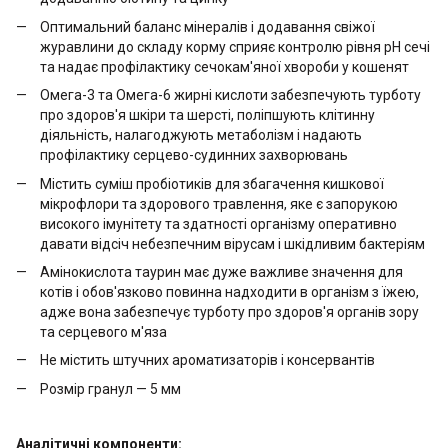
Оптимальний баланс мінералів і додавання свіжої
журавлини до складу корму сприяє контролю рівня pH сечі
та надає профілактику сечокам'яної хвороби у кошенят
Омега-3 та Омега-6 жирні кислоти забезпечують турботу
про здоров'я шкіри та шерсті, поліпшують клітинну
діяльність, налагоджують метаболізм і надають
профілактику серцево-судинних захворювань
Містить суміш пробіотиків для збагачення кишкової
мікрофлори та здорового травлення, яке є запорукою
високого імунітету та здатності організму оперативно
давати відсіч небезпечним вірусам і шкідливим бактеріям
Амінокислота таурин має дуже важливе значення для
котів і обов'язково повинна надходити в організм з їжею,
адже вона забезпечує турботу про здоров'я органів зору
та серцевого м'яза
Не містить штучних ароматизаторів і консервантів
Розмір гранул — 5 мм
Аналітичні компоненти: