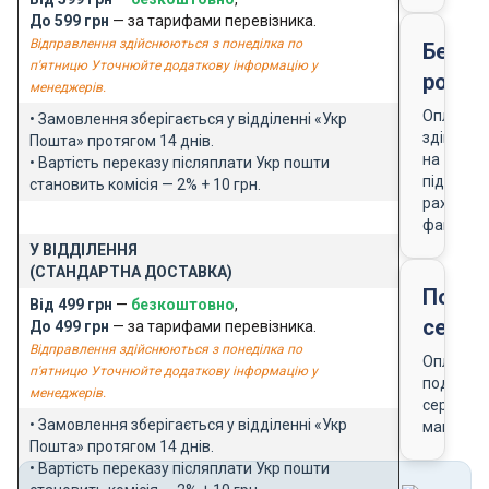
До 599 грн
— за тарифами перевізника.
Відправлення здійснюються з понеділка по
Безго
п'ятницю Уточнюйте додаткову інформацію у
розра
менеджерів.
Оплата
• Замовлення зберігається у відділенні «Укр
здійснює
Пошта» протягом 14 днів.
на
• Вартість переказу післяплати Укр пошти
підставі
становить комісія — 2% + 10 грн.
рахунку-
фактури
У ВІДДІЛЕННЯ
(СТАНДАРТНА ДОСТАВКА)
Подар
Від 499 грн
—
безкоштовно
,
серти
До 499 грн
— за тарифами перевізника.
Відправлення здійснюються з понеділка по
Оплата
п'ятницю Уточнюйте додаткову інформацію у
подарун
менеджерів.
сертифік
• Замовлення зберігається у відділенні «Укр
магазин
Пошта» протягом 14 днів.
• Вартість переказу післяплати Укр пошти