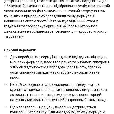
добірних трав, ягід та овочів для кошенят усіх порід віком до
12 місяців. Завдяки ретельно підібраним інгредієнтам і високій
якості сировини раціон максимально схожий з харчуванням
кошеняти в природному середовищі, тому формула з
найвищим вмістом протеїнів гарантує відмінний старт у
годуванні та забезпечує організм Вашого мініатюрного
хижака всіма необхідними речовинами для здорового росту
та розвитку.
Основні переваги:
Для виробництва корму інгредієнти надходять від групи
місцевих фермерів, власників ранчо та рибалок, співпраця
з якими підтримується впродовж десятиліть, завдяки
чому сировина завжди має стабільно високий рівень
якості
На 75% складається з преміального протеїну — м'яса
курчат та індички, вирощених на вільному вигулі, а також
лосося та гніздових яєць, тому корм має неповторний
натуральний смак та насичений тваринним білком склад
Під час створення раціону виробник дотримується
концепції "Whole Prey" (цільна здобич), тому у формулі є