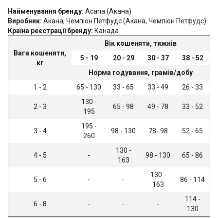
Найменування бренду:
Acana (Акана)
Виробник:
Акана, Чемпіон Петфудс (Акана, Чемпіон Петфудс)
Країна реєстрації бренду:
Канада
Вік кошеняти, тижнів
Вага кошеняти,
5 - 19
20 - 29
30 - 37
38 - 52
кг
Норма годування, грамів/добу
1 - 2
65 - 130
33 - 65
33 - 49
26 - 33
130 -
2 - 3
65 - 98
49 - 78
33 - 52
195
195 -
3 - 4
98 - 130
78- 98
52 - 65
260
130 -
4 - 5
-
98 - 130
65 - 86
163
130 -
5 - 6
-
-
86 - 114
163
114 -
6 - 8
-
-
-
130