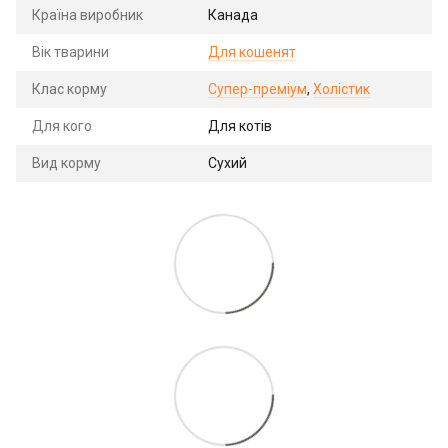
Країна виробник
Канада
Вік тварини
Для кошенят
Клас корму
Супер-преміум
,
Холістик
Для кого
Для котів
Вид корму
Сухий