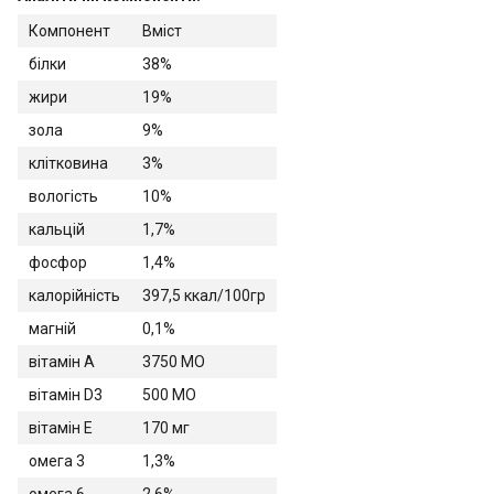
Компонент
Вміст
білки
38%
жири
19%
зола
9%
клітковина
3%
вологість
10%
кальцій
1,7%
фосфор
1,4%
калорійність
397,5 ккал/100гр
магній
0,1%
вітамін A
3750 МО
вітамін D3
500 МО
вітамін E
170 мг
омега 3
1,3%