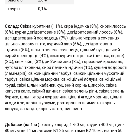
омега 6
2,6%
таурін
0,1%
Склад:
Свіжа курятина (11%), сира індичка (8%), сирий лосось
(8%), курча дегідратоване (8%), дегідратований лосось (8%),
дегідратований оселедець (7%), цільна червона сочевиця,
цільна квасоля пінто, курячий жир (6%), дегідратована
індичка (5%), цільна зелена сочевиця, цільний нут, цільний
сирий оселедець (4%), свіжі курячі потрошки (печінка, серце)
(3%), свіжі яйці (3%), риб'ячий жир (3%), гороховий крохмаль,
нутова клітковина, сира печінка індички (1%), сушені водорості
(ламінарія), свіжий цільний гарбуз, свіжий цільний мускатний
гарбуз, свіжа цільна морква, свіжі цільні яблука, свіжі цільні
груші, свіжі цільні кабачки, сушений корінь цикорію, свіжа
капуста кале, свіжий шпинат, свіжа зелень ріпи, свіжа зелень
буряка, цільні ягоди журавлини, цільні ягоди чорниці, цільні
ягоди ігри, корінь куркуми, розторопша плямиста, корінь
лопуха, лаванда, корінь алтеї, шипшина.
Добавки (на 1 кг).
холіну хлорид 1750 мг, таурин 400 мг, цинк
80 мг, мідь 11 мг, вітамін В1 25 мг, вітамін В2 10 мг, ніацин 50