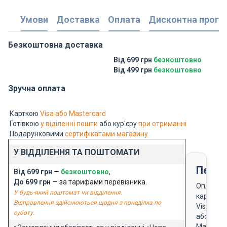
Умови
Доставка
Оплата
Дисконтна прогр
Безкоштовна доставка
Від 699 грн
безкоштовно
Від 499 грн
безкоштовно
Зручна оплата
Карткою
Visa або Mastercard
Готівкою
у віділенні пошти
або кур'єру
при отриманні
Подарунковими
сертифікатами магазину
У ВІДДІЛЕННЯ ТА ПОШТОМАТИ
Перед
Від 699 грн
—
безкоштовно
,
До 699 грн
— за тарифами перевізника.
Оплата
У будь-який поштомат чи відділення.
карткою
Відправлення здійснюються щодня з понеділка по
Visa
суботу.
або
Masterca