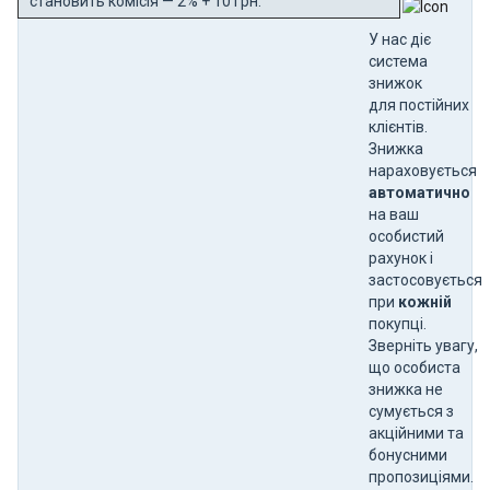
становить комісія — 2% + 10 грн.
У нас діє
система
знижок
для постійних
клієнтів.
Знижка
нараховується
автоматично
на ваш
особистий
рахунок і
застосовується
при
кожній
покупці.
Зверніть увагу,
що особиста
знижка не
сумується з
акційними та
бонусними
пропозиціями.