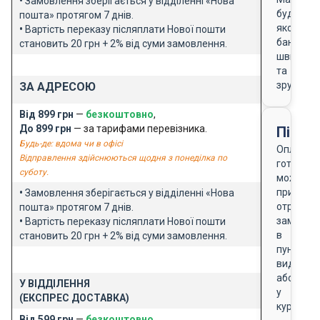
•
Замовлення зберігається у відділенні «Нова
будь-
пошта» протягом 7 днів.
якого
•
Вартість переказу післяплати Нової пошти
банку
становить 20 грн + 2% від суми замовлення.
швидко
та
зручно
ЗА АДРЕСОЮ
Від 899 грн
—
безкоштовно
,
До 899 грн
— за тарифами перевізника.
Після
Будь-де: вдома чи в офісі
Оплата
Відправлення здійснюються щодня з понеділка по
готівкою
суботу.
можлива
при
•
Замовлення зберігається у відділенні «Нова
отриманн
пошта» протягом 7 днів.
замовле
•
Вартість переказу післяплати Нової пошти
в
становить 20 грн + 2% від суми замовлення.
пункті
видачі
або
У ВІДДІЛЕННЯ
у
(ЕКСПРЕС ДОСТАВКА)
кур'єра
Від 599 грн
—
безкоштовно
,