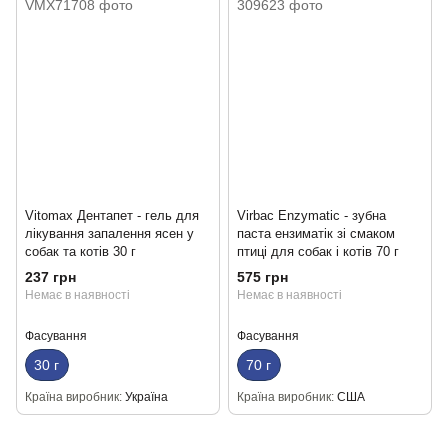
Vitomax Дентапет - гель для
Virbac Enzymatic - зубна
лікування запалення ясен у
паста ензиматік зі смаком
собак та котів 30 г
птиці для собак і котів 70 г
237 грн
575 грн
Немає в наявності
Немає в наявності
Фасування
Фасування
30 г
70 г
Країна виробник
Україна
Країна виробник
США