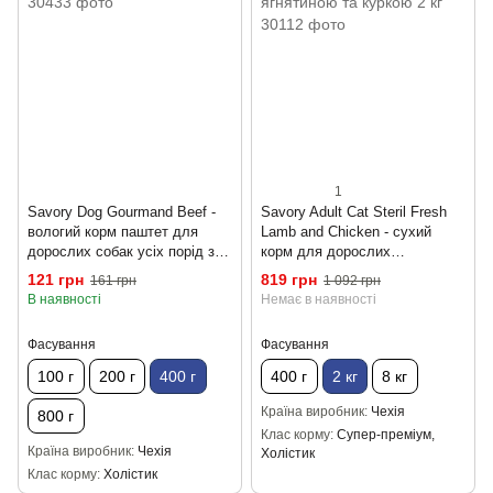
1
Savory Dog Gourmand Beef -
Savory Adult Cat Steril Fresh
вологий корм паштет для
Lamb and Chicken - сухий
дорослих собак усіх порід з
корм для дорослих
яловичиною 400 г
стерилізованих котів з
121 грн
819 грн
161 грн
1 092 грн
ягнятиною та куркою 2 кг
В наявності
Немає в наявності
Фасування
Фасування
100 г
200 г
400 г
400 г
2 кг
8 кг
Країна виробник
Чехія
800 г
Клас корму
Супер-преміум,
Країна виробник
Чехія
Холістик
Клас корму
Холістик