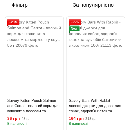
Фільтр
За популярністю
−25%
−25%
New
Savory Kitten Pouch Salmon
Savory Bars With Rabbit -
and Carrot - вологий корм для
ласощі джерки для дорослих
кошенят з лососем та
собак, здоров'я кісток та
морквою у соусі 85 г
суглобів батончики з
36 грн
164 грн
48 грн
218 грн
кроликом 100г
В наявності
В наявності