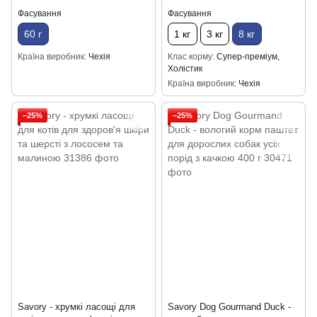
Фасування
Фасування
60 г
1 кг
3 кг
8 кг
Країна виробник
Чехія
Клас корму
Супер-преміум,
Холістик
Країна виробник
Чехія
−25%
−25%
Savory - хрумкі ласощі для
Savory Dog Gourmand Duck -