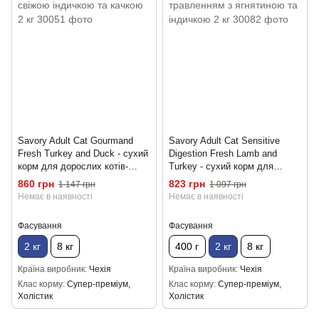
Savory Adult Cat Gourmand
Savory Adult Cat Sensitive
Fresh Turkey and Duck - сухий
Digestion Fresh Lamb and
корм для дорослих котів-
Turkey - сухий корм для
гурманів зі свіжою індичкою
дорослих котів з чутливим
860 грн
823 грн
1 147 грн
1 097 грн
та качкою 2 кг
травленням з ягнятиною та
Немає в наявності
Немає в наявності
індичкою 2 кг
Фасування
Фасування
2 кг
8 кг
400 г
2 кг
8 кг
Країна виробник
Чехія
Країна виробник
Чехія
Клас корму
Супер-преміум,
Клас корму
Супер-преміум,
Холістик
Холістик