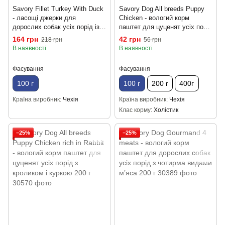
Savory Fillet Turkey With Duck
Savory Dog All breeds Puppy
- ласощі джерки для
Chicken - вологий корм
дорослих собак усіх порід із
паштет для цуценят усіх порід
чутливим травленням або
з куркою 100 г
164 грн
42 грн
218 грн
56 грн
алергією на злаки, з індичкою
В наявності
В наявності
та качкою 100г
Фасування
Фасування
100 г
100 г
200 г
400г
Країна виробник
Чехія
Країна виробник
Чехія
Клас корму
Холістик
−25%
−25%