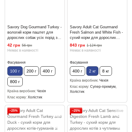
Savory Dog Gourmand Turkey -
Savory Adult Cat Gourmand
вологий корм паштет для
Fresh Salmon and White Fish -
дорослих собак усіх порід з
сухий корм для дорослих
індичкою 100 г
довгошерстих котів зі свіжим
42 грн
843 грн
56 грн
1 124 грн
лососем і білою рибою 2 кг
Немає в наявності
Немає в наявності
Фасування
Фасування
100 г
200 г
400 г
400 г
2 кг
8 кг
Країна виробник
Чехія
800 г
Клас корму
Супер-преміум,
Країна виробник
Чехія
Холістик
Клас корму
Холістик
−25%
−25%