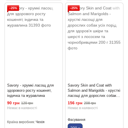
−25%
−25%
Savory - хрумкі ласощ для
Savory Skin and Coat with
здорового росту кошенят,
Salmon and Marigolds - хрусткі
індичка та журавлина
ласощі для дорослих собак
усіх порід для здоров’я шкіри
90 грн
156 грн
120 грн
208 грн
та шерсті з лососем та
Немає в наявності
Немає в наявності
чорнобривцями 200 г
Фасування
Країна виробник
Чехія
200 г