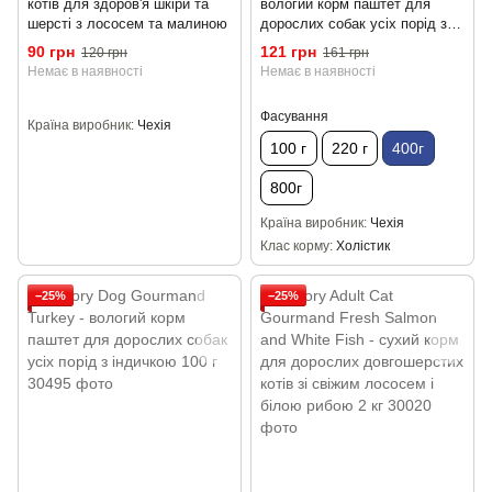
котів для здоров'я шкіри та
вологий корм паштет для
шерсті з лососем та малиною
дорослих собак усіх порід з
качкою 400 г
90 грн
121 грн
120 грн
161 грн
Немає в наявності
Немає в наявності
Фасування
Країна виробник
Чехія
100 г
220 г
400г
800г
Країна виробник
Чехія
Клас корму
Холістик
−25%
−25%