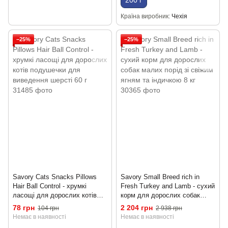
Країна виробник
Чехія
−25%
−25%
Savory Cats Snacks Pillows
Savory Small Breed rich in
Hair Ball Control - хрумкі
Fresh Turkey and Lamb - сухий
ласощі для дорослих котів
корм для дорослих собак
подушечки для виведення
малих порід зі свіжим ягням
78 грн
2 204 грн
104 грн
2 938 грн
шерсті 60 г
та індичкою 8 кг
Немає в наявності
Немає в наявності