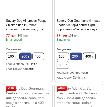
Savory Dog All breeds Puppy
Savory Dog Gourmand 4 meats
Chicken rich in Rabbit -
- вологий корм паштет для
вологий корм паштет для
дорослих собак усіх порід з
цуценят усіх порід з кроликом
чотирма видами м’яса 200 г
77 грн
77 грн
103 грн
103 грн
і куркою 200 г
В наявності
В наявності
Фасування
Фасування
100 г
200 г
400г
100 г
200 г
400 г
Країна виробник
Чехія
800 г
Клас корму
Холістик
Країна виробник
Чехія
Клас корму
Холістик
−25%
−25%