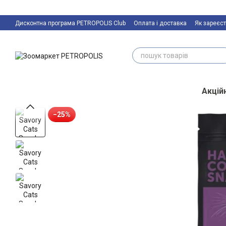
Перейти к основному контенту
Дисконтна програма PETROPOLIS Club
Оплата і доставка
Як зареєст
Акційн
−25%