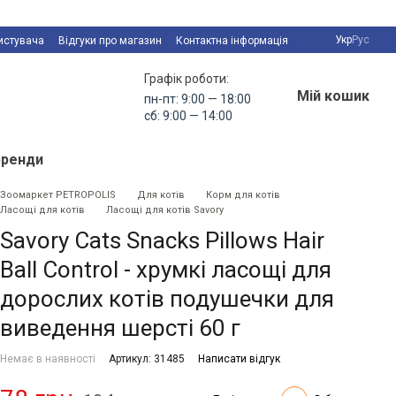
Укр
Рус
истувача
Відгуки про магазин
Контактна інформація
Графік роботи:
Мій кошик
пн-пт: 9:00 — 18:00
сб: 9:00 — 14:00
Бренди
Зоомаркет PETROPOLIS
Для котів
Корм для котів
Ласощі для котів
Ласощі для котів Savory
Savory Cats Snacks Pillows Hair
Ball Control - хрумкі ласощі для
дорослих котів подушечки для
виведення шерсті 60 г
Немає в наявності
Артикул: 31485
Написати відгук