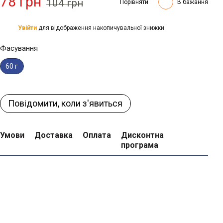
78 грн
104 грн
Порівняти
В бажання
Увійти
для відображення накопичувальної знижки
%
Фасування
60 г
Повідомити, коли з'явиться
Умови
Доставка
Оплата
Дисконтна
програма