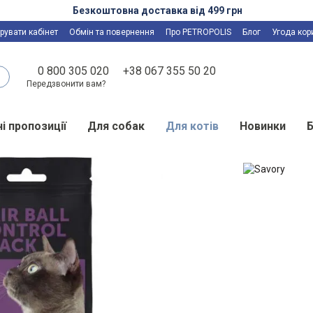
Безкоштовна доставка від 499 грн
рувати кабінет
Обмін та повернення
Про PETROPOLIS
Блог
Угода кор
0 800 305 020
+38 067 355 50 20
Передзвонити вам?
і пропозиції
Для собак
Для котів
Новинки