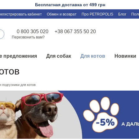
Бесплатная доставка от 499 грн
регистрировать кабинет
Обмен и возврат
Про PETROPOLIS
Блог
Пол
0 800 305 020
+38 067 355 50 20
Перезвонить вам?
е предложения
Для собак
Для котов
Новинки
отов
и подгузники для котов