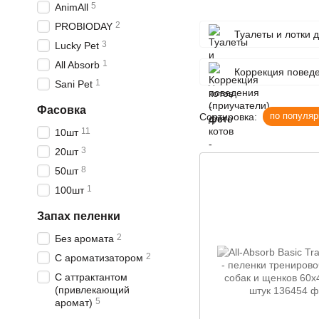
5
AnimAll
2
PROBIODAY
Туалеты и лотки д
3
Lucky Pet
1
All Absorb
Коррекция поведе
1
Sani Pet
Фасовка
по популяр
Сортировка:
11
10шт
3
20шт
8
50шт
1
100шт
Запах пеленки
2
Без аромата
2
С ароматизатором
С аттрактантом
(привлекающий
5
аромат)