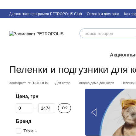
Перейти к основному контенту
Дисконтная программа PETROPOLIS Club
Оплата и доставка
Как за
Контактная информация
Акционны
Пеленки и подгузники для к
Зоомаркет PETROPOLIS
Для котов
Гигиена дома для котов
Пеленки 
Цена, грн
От Цена, грн
До Цена, грн
OK
Бренд
1
Trixie