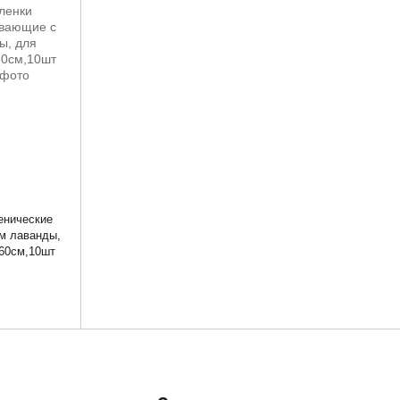
иенические
м лаванды,
 60см,10шт