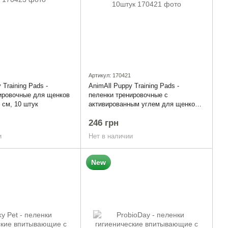
Артикул: 170421
 Training Pads -
AnimAll Puppy Training Pads -
ировочные для щенков
пеленки тренировочные с
 см, 10 штук
активированным углем для щенков и
собак 60х90 см, 10штук
246 грн
и
Нет в наличии
New