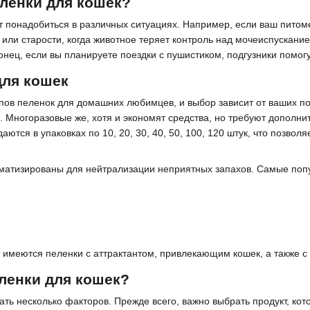
ленки для кошек?
 понадобиться в различных ситуациях. Например, если ваш питоме
 или старости, когда животное теряет контроль над мочеиспускани
конец, если вы планируете поездки с пушистиком, подгузники помог
для кошек
ипов пеленок для домашних любимцев, и выбор зависит от ваших 
о. Многоразовые же, хотя и экономят средства, но требуют дополн
аются в упаковках по 10, 20, 30, 40, 50, 100, 120 штук, что позв
матизированы для нейтрализации неприятных запахов. Самые поп
е имеются пеленки с аттрактантом, привлекающим кошек, а также 
ленки для кошек?
ать несколько факторов. Прежде всего, важно выбрать продукт, ко