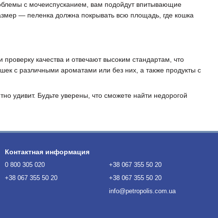
роблемы с мочеиспусканием, вам подойдут впитывающие
размер — пеленка должна покрывать всю площадь, где кошка
 проверку качества и отвечают высоким стандартам, что
шек с различными ароматами или без них, а также продукты с
ятно удивит. Будьте уверены, что сможете найти недорогой
Контактная информация
0 800 305 020
+38 067 355 50 20
+38 067 355 50 20
+38 067 355 50 20
info@petropolis.com.ua