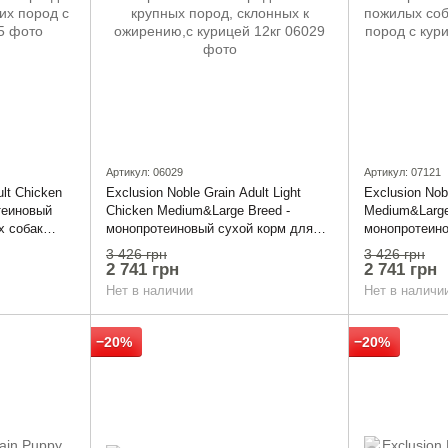
Артикул: 06029
Артикул: 07121
ult Chicken
Exclusion Noble Grain Adult Light
Exclusion Nob
теиновый
Chicken Medium&Large Breed -
Medium&Large
х собак
монопротеиновый сухой корм для
монопротеино
 2 кг
взрослых собак средних и крупных
пожилых соба
3 426 грн
3 426 грн
пород, склонных к ожирению,с
пород с куриц
2 741 грн
2 741 грн
курицей 12кг
Нет в наличии
Нет в наличи
−20%
−20%