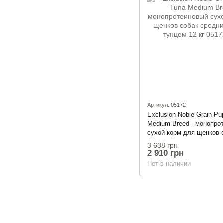
Артикул: 05172
Exclusion Noble Grain P
Medium Breed - монопро
сухой корм для щенков 
средних пород с тунцом 
3 638 грн
2 910 грн
Нет в наличии