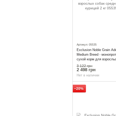
Артикул: 05535
Exclusion Noble Grain Ad
Medium Breed - монопро
сухой корм для взрослы
средних пород с курицей
3 122 грн
2 498 грн
Нет в наличии
−20%