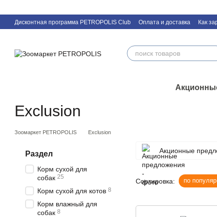
Перейти к основному контенту
Дисконтная программа PETROPOLIS Club
Оплата и доставка
Как за
Контактная информация
Акционны
Exclusion
Зоомаркет PETROPOLIS
Exclusion
Акционные предл
Раздел
Корм сухой для
25
собак
по популяр
Сортировка:
8
Корм сухой для котов
Корм влажный для
8
собак