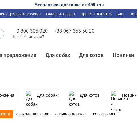
Бесплатная доставка от 499 грн
регистрировать кабинет
Обмен и возврат
Про PETROPOLIS
Блог
Пол
0 800 305 020
+38 067 355 50 20
Перезвонить вам?
е предложения
Для собак
Для котов
Новинки
ожения
Для собак
Для котов
Новинк
ности
сначала дешевле
сначала дороже
по названию