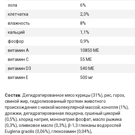
зола
6%
клетчатка
2,3%
влажность
8%
кальций
1,1%
фосфор
0,9%
витамин A
10850 ME
витамин C
55 ME
витамин D3
540 ME
витамин E
500 мг
Состав:
Дегидратированное мясо курицы (31%), рис, горох,
свиной жир, гидролизованный протеин животного
происхождения с низкой молекулярной массой, конопля (1%),
дрожжи, дегидратированная люцерна, сушеный цикорий
(0,5%), хлорид натрия, мононатрия фосфат, масло рыжика
(0,3%), оливковое масло (0,3%), β-1,3 глюканы водорослей
Euglena gracilis (0,06%), глюкозамин (0,04%),