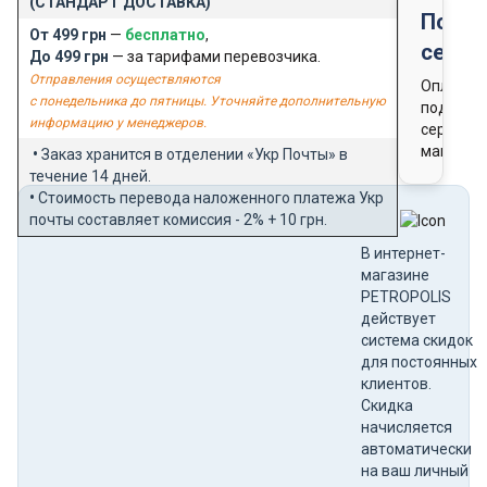
(СТАНДАРТ ДОСТАВКА)
Подар
От 499 грн
—
бесплатно
,
серти
До 499 грн
— за тарифами перевозчика.
Отправления осуществляются
Оплата
с понедельника до пятницы. Уточняйте дополнительную
подароч
информацию у менеджеров.
сертифи
магазин
•
Заказ хранится в отделении «Укр Почты» в
течение 14 дней.
•
Стоимость перевода наложенного платежа Укр
почты составляет комиссия - 2% + 10 грн.
В интернет-
магазине
PETROPOLIS
действует
система скидок
для постоянных
клиентов.
Скидка
начисляется
автоматически
на ваш личный