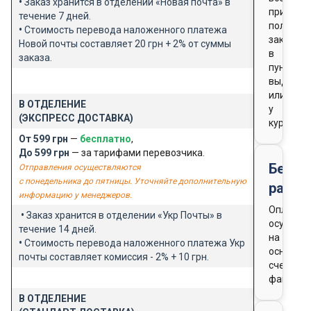
•
Заказ хранится в отделении «Новая почта» в
при
течение 7 дней.
получен
•
Стоимость перевода наложенного платежа
заказа
Новой почты составляет 20 грн + 2% от суммы
в
заказа.
пункте
выдачи
или
В ОТДЕЛЕНИЕ
у
(ЭКСПРЕСС ДОСТАВКА)
курьера
От 599 грн
—
бесплатно
,
До 599 грн
— за тарифами перевозчика.
Безна
Отправления осуществляются
с понедельника до пятницы. Уточняйте дополнительную
расче
информацию у менеджеров.
Оплата
•
Заказ хранится в отделении «Укр Почты» в
осущест
течение 14 дней.
на
•
Стоимость перевода наложенного платежа Укр
основан
почты составляет комиссия - 2% + 10 грн.
счета-
фактуры
В ОТДЕЛЕНИЕ