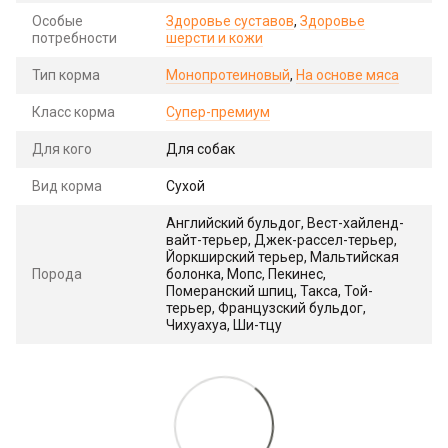
Особые
Здоровье суставов
,
Здоровье
потребности
шерсти и кожи
Тип корма
Монопротеиновый
,
На основе мяса
Класс корма
Супер-премиум
Для кого
Для собак
Вид корма
Сухой
Английский бульдог, Вест-хайленд-
вайт-терьер, Джек-рассел-терьер,
Йоркширский терьер, Мальтийская
Порода
болонка, Мопс, Пекинес,
Померанский шпиц, Такса, Той-
терьер, Французский бульдог,
Чихуахуа, Ши-тцу