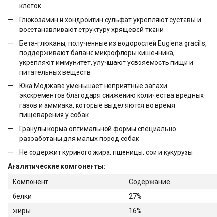
клеток
Глюкозамин и хондроитин сульфат укрепляют суставы и
восстанавливают структуру хрящевой ткани
Бета-глюканы, полученные из водорослей Euglena gracilis,
поддерживают баланс микрофлоры кишечника,
укрепляют иммунитет, улучшают усвояемость пищи и
питательных веществ
Юка Моджаве уменьшает неприятные запахи
экскрементов благодаря снижению количества вредных
газов и аммиака, которые выделяются во время
пищеварения у собак
Гранулы корма оптимальной формы специально
разработаны для малых пород собак
Не содержит куриного жира, пшеницы, сои и кукурузы
Аналитические компоненты:
Компонент
Содержание
белки
27%
жиры
16%