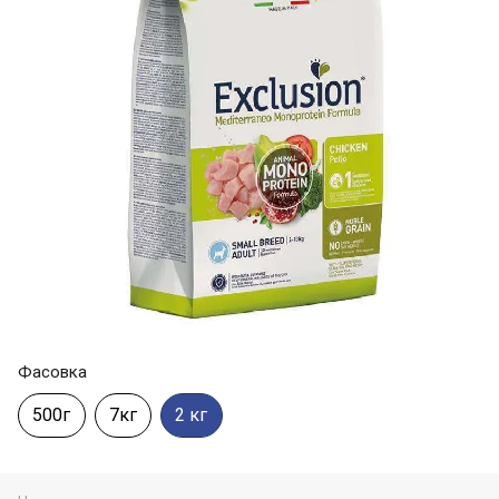
Фасовка
500г
7кг
2 кг