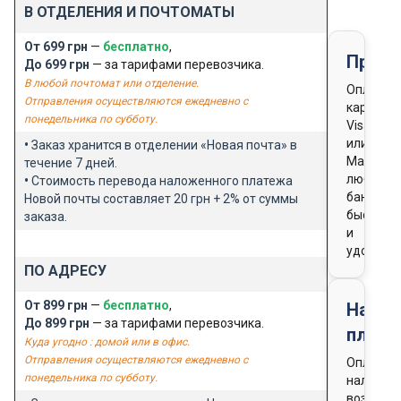
В ОТДЕЛЕНИЯ И ПОЧТОМАТЫ
От 699 грн
—
бесплатно
,
Предо
До 699 грн
— за тарифами перевозчика.
В любой почтомат или отделение.
Оплата
Отправления осуществляются ежедневно с
картой
понедельника по субботу.
Visa
или
•
Заказ хранится в отделении «Новая почта» в
Masterca
течение 7 дней.
любого
•
Стоимость перевода наложенного платежа
банка
Новой почты составляет 20 грн + 2% от суммы
быстро
заказа.
и
удобно
ПО АДРЕСУ
От 899 грн
—
бесплатно
,
Нало
До 899 грн
— за тарифами перевозчика.
плате
Куда угодно : домой или в офис.
Отправления осуществляются ежедневно с
Оплата
понедельника по субботу.
наличны
возможн