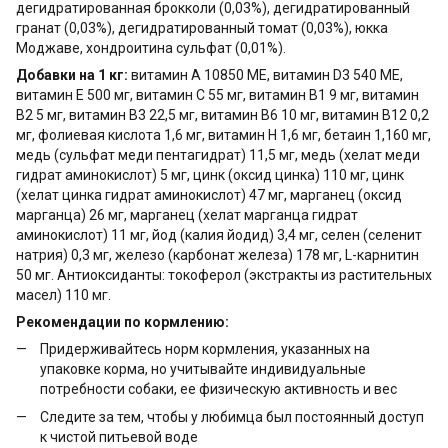
дегидратированная брокколи (0,03%), дегидратированный
гранат (0,03%), дегидратированный томат (0,03%), юкка
Моджаве, хондроитина сульфат (0,01%).
Добавки на 1 кг:
витамин А 10850 МЕ, витамин D3 540 МЕ,
витамин Е 500 мг, витамин С 55 мг, витамин В1 9 мг, витамин
В2 5 мг, витамин В3 22,5 мг, витамин В6 10 мг, витамин В12 0,2
мг, фолиевая кислота 1,6 мг, витамин Н 1,6 мг, бетаин 1,160 мг,
медь (сульфат меди пентагидрат) 11,5 мг, медь (хелат меди
гидрат аминокислот) 5 мг, цинк (оксид цинка) 110 мг, цинк
(хелат цинка гидрат аминокислот) 47 мг, марганец (оксид
марганца) 26 мг, марганец (хелат марганца гидрат
аминокислот) 11 мг, йод (калия йодид) 3,4 мг, селен (селенит
натрия) 0,3 мг, железо (карбонат железа) 178 мг, L-карнитин
50 мг. Антиоксиданты: токоферол (экстракты из растительных
масел) 110 мг.
Рекомендации по кормлению:
Придерживайтесь норм кормления, указанных на
упаковке корма, но учитывайте индивидуальные
потребности собаки, ее физическую активность и вес
Следите за тем, чтобы у любимца был постоянный доступ
к чистой питьевой воде