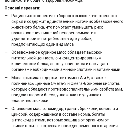
активности и общего здоровья любимца.
Основні переваги:
Рацион изготовлен из отборного высококачественного
сырья и содержит единственный источник обезвоженного
животного белка, что помогает уменьшить риск
возникновения пищевой непереносимости и
удовлетворить потребности в еде у собак,
предпочитающих один вид мяса
Обезвоженное куриное мясо обладает высокой
питательной ценностью и концентрированным
количеством белка, легко усваивается и насыщает
организм необходимыми аминокислотами и витаминами
Масло рыжика содержит витамины А и Е, а также
полиненасыщенные Омега-3 и Омега-6 жирные кислоты,
которые обладают противовоспалительными свойствами,
придают шерсти блеск, увлажняют и улучшают
эластичность кожи
Оливковое масло, помидор, гранат, брокколи, конопля и
цикорий, содержащиеся в составе корма, богаты
антиоксидантами, которые защищают организм от
окислительного стресса и преждевременного старения