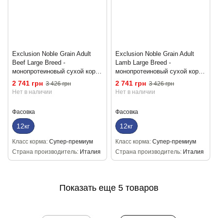
Exclusion Noble Grain Adult
Exclusion Noble Grain Adult
Beef Large Breed -
Lamb Large Breed -
монопротеиновый сухой корм
монопротеиновый сухой корм
для взрослых собак крупных
для взрослых собак крупных
2 741 грн
2 741 грн
3 426 грн
3 426 грн
пород с говядиной 12 кг
пород с ягненком 12 кг
Нет в наличии
Нет в наличии
Фасовка
Фасовка
12кг
12кг
Класс корма
Супер-премиум
Класс корма
Супер-премиум
Страна производитель
Италия
Страна производитель
Италия
Показать еще 5 товаров