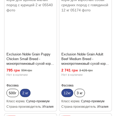
Exclusion Noble Grain Puppy
Exclusion Noble Grain Adult
Chicken Small Breed -
Beef Medium Breed -
монопротеиновый сухой корм
монопротеиновый сухой корм
для щенков малых пород с
для взрослых собак средних
795 грн
2 741 грн
994 грн
3 426 грн
курицей 2 кг
пород с говядиной 12 кг
Нет в наличии
Нет в наличии
Фасовка
Фасовка
500г
2 кг
12кг
3 кг
Класс корма
Супер-премиум
Класс корма
Супер-премиум
Страна производитель
Италия
Страна производитель
Италия