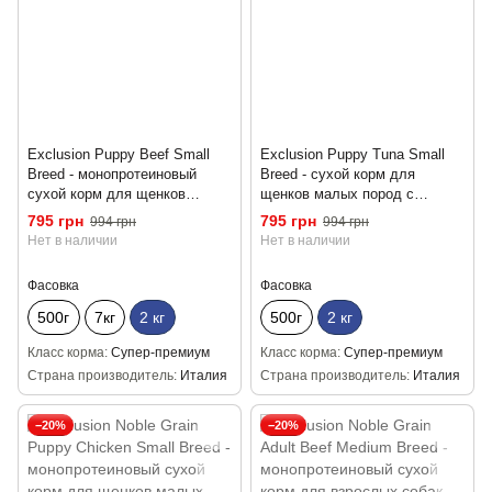
Exclusion Puppy Beef Small
Exclusion Puppy Tuna Small
Breed - монопротеиновый
Breed - сухой корм для
сухой корм для щенков
щенков малых пород с
малых пород с говядиной 2 кг
тунцом 2 кг
795 грн
795 грн
994 грн
994 грн
Нет в наличии
Нет в наличии
Фасовка
Фасовка
500г
7кг
2 кг
500г
2 кг
Класс корма
Супер-премиум
Класс корма
Супер-премиум
Страна производитель
Италия
Страна производитель
Италия
−20%
−20%