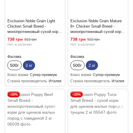
Exclusion Noble Grain Light
Exclusion Noble Grain Mature
Chiсken Small Breed -
8+ Chiсken Small Breed -
монопротеиновый сухой корм
монопротеиновый сухой корм
для взрослых собак мелких
для пожилых собак мелких
738 грн
738 грн
922 грн
922 грн
пород с избыточным весом,
пород с курицей 2 кг
Нет в наличии
Нет в наличии
стерилизованных и
кастрированных с курицей 2
Фасовка
Фасовка
кг
500г
2 кг
500г
2 кг
Класс корма
Супер-премиум
Класс корма
Супер-премиум
Страна производитель
Италия
Страна производитель
Италия
−20%
−20%