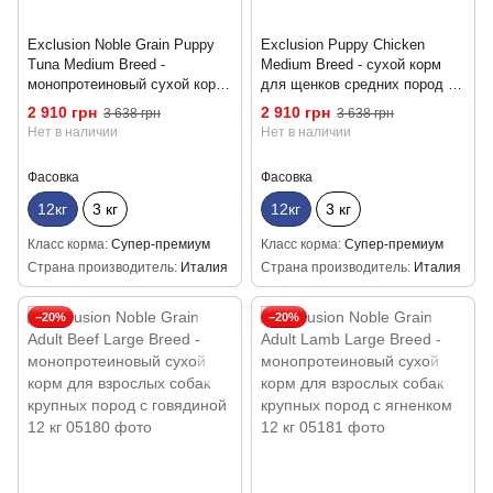
Exclusion Noble Grain Puppy
Exclusion Puppy Chicken
Tuna Medium Breed -
Medium Breed - сухой корм
монопротеиновый сухой корм
для щенков средних пород с
для щенков собак средних
мясом курицы 12 кг
2 910 грн
2 910 грн
3 638 грн
3 638 грн
пород с тунцом 12 кг
Нет в наличии
Нет в наличии
Фасовка
Фасовка
12кг
3 кг
12кг
3 кг
Класс корма
Супер-премиум
Класс корма
Супер-премиум
Страна производитель
Италия
Страна производитель
Италия
−20%
−20%