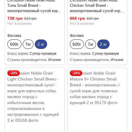
Exclusion Noble Grain Adult
Exclusion Noble Grain Adult
Tuna Small Breed -
Chicken Small Breed -
монопротеиновый сухой корм
монопротеиновый сухой корм
для взрослых собак мелких
для взрослых собак мелких
738 грн
666 грн
922 грн
832 грн
пород с тунцом 2 кг
пород с курицей 2 кг
Нет в наличии
Нет в наличии
Фасовка
Фасовка
500г
7кг
2 кг
500г
7кг
2 кг
Класс корма
Супер-премиум
Класс корма
Супер-премиум
Страна производитель
Италия
Страна производитель
Италия
−20%
−20%