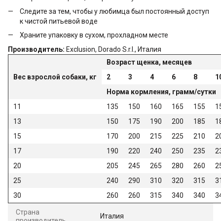
Следите за тем, чтобы у любимца был постоянный доступ
к чистой питьевой воде
Храните упаковку в сухом, прохладном месте
Производитель:
Exclusion, Dorado S.r.l., Италия
Возраст щенка, месяцев
Вес взрослой собаки, кг
2
3
4
6
8
1
Норма кормления, грамм/сутки
11
135
150
160
165
155
1
13
150
175
190
200
185
1
15
170
200
215
225
210
2
17
190
220
240
250
235
2
20
205
245
265
280
260
2
25
240
290
310
320
315
3
30
260
260
315
340
340
3
Страна
Италия
производитель