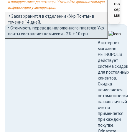
с понедельника до пятницы. Уточняйте дополнительную
подароч
информацию у менеджеров.
сертифи
магазин
•
Заказ хранится в отделении «Укр Почты» в
течение 14 дней.
•
Стоимость перевода наложенного платежа Укр
почты составляет комиссия - 2% + 10 грн.
В интернет-
магазине
PETROPOLIS
действует
система скидок
для постоянных
клиентов.
Скидка
начисляется
автоматически
на ваш личный
счет и
применяется
при каждой
покупке.
Обратите