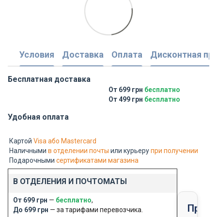
Условия
Доставка
Оплата
Дисконтная пр
Бесплатная доставка
От 699 грн
бесплатно
От 499 грн
бесплатно
Удобная оплата
Картой
Visa або Mastercard
Наличными
в отделении почты
или курьеру
при получении
Подарочными
сертификатами магазина
В ОТДЕЛЕНИЯ И ПОЧТОМАТЫ
От 699 грн
—
бесплатно
,
Предо
До 699 грн
— за тарифами перевозчика.