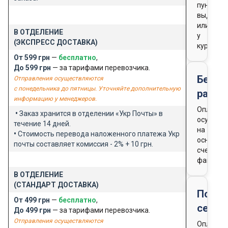
пункте
выдачи
или
В ОТДЕЛЕНИЕ
у
(ЭКСПРЕСС ДОСТАВКА)
курьера
От 599 грн
—
бесплатно
,
До 599 грн
— за тарифами перевозчика.
Безна
Отправления осуществляются
с понедельника до пятницы. Уточняйте дополнительную
расче
информацию у менеджеров.
Оплата
•
Заказ хранится в отделении «Укр Почты» в
осущест
течение 14 дней.
на
•
Стоимость перевода наложенного платежа Укр
основан
почты составляет комиссия - 2% + 10 грн.
счета-
фактуры
В ОТДЕЛЕНИЕ
(СТАНДАРТ ДОСТАВКА)
Подар
От 499 грн
—
бесплатно
,
серти
До 499 грн
— за тарифами перевозчика.
Отправления осуществляются
Оплата