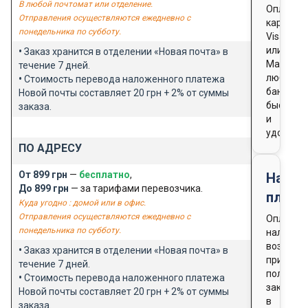
В любой почтомат или отделение.
Оплата
Отправления осуществляются ежедневно с
картой
понедельника по субботу.
Visa
или
•
Заказ хранится в отделении «Новая почта» в
Masterca
течение 7 дней.
любого
•
Стоимость перевода наложенного платежа
банка
Новой почты составляет 20 грн + 2% от суммы
быстро
заказа.
и
удобно
ПО АДРЕСУ
От 899 грн
—
бесплатно
,
Нало
До 899 грн
— за тарифами перевозчика.
плате
Куда угодно : домой или в офис.
Отправления осуществляются ежедневно с
Оплата
понедельника по субботу.
наличны
возможн
•
Заказ хранится в отделении «Новая почта» в
при
течение 7 дней.
получен
•
Стоимость перевода наложенного платежа
заказа
Новой почты составляет 20 грн + 2% от суммы
в
заказа.