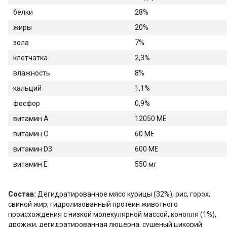
белки
28%
жиры
20%
зола
7%
клетчатка
2,3%
влажность
8%
кальций
1,1%
фосфор
0,9%
витамин A
12050 ME
витамин C
60 ME
витамин D3
600 ME
витамин E
550 мг
Состав:
Дегидратированное мясо курицы (32%), рис, горох,
свиной жир, гидролизованный протеин животного
происхождения с низкой молекулярной массой, конопля (1%),
дрожжи, дегидратированная люцерна, сушеный цикорий