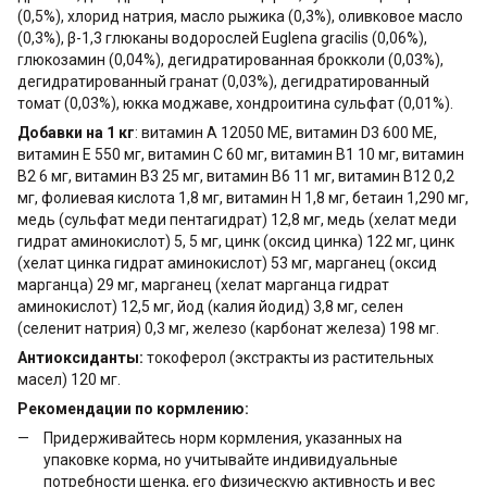
(0,5%), хлорид натрия, масло рыжика (0,3%), оливковое масло
(0,3%), β-1,3 глюканы водорослей Euglena gracilis (0,06%),
глюкозамин (0,04%), дегидратированная брокколи (0,03%),
дегидратированный гранат (0,03%), дегидратированный
томат (0,03%), юкка моджаве, хондроитина сульфат (0,01%).
Добавки на 1 кг
: витамин А 12050 МЕ, витамин D3 600 МЕ,
витамин Е 550 мг, витамин С 60 мг, витамин В1 10 мг, витамин
В2 6 мг, витамин В3 25 мг, витамин В6 11 мг, витамин В12 0,2
мг, фолиевая кислота 1,8 мг, витамин Н 1,8 мг, бетаин 1,290 мг,
медь (сульфат меди пентагидрат) 12,8 мг, медь (хелат меди
гидрат аминокислот) 5, 5 мг, цинк (оксид цинка) 122 мг, цинк
(хелат цинка гидрат аминокислот) 53 мг, марганец (оксид
марганца) 29 мг, марганец (хелат марганца гидрат
аминокислот) 12,5 мг, йод (калия йодид) 3,8 мг, селен
(селенит натрия) 0,3 мг, железо (карбонат железа) 198 мг.
Антиоксиданты:
токоферол (экстракты из растительных
масел) 120 мг.
Рекомендации по кормлению:
Придерживайтесь норм кормления, указанных на
упаковке корма, но учитывайте индивидуальные
потребности щенка, его физическую активность и вес