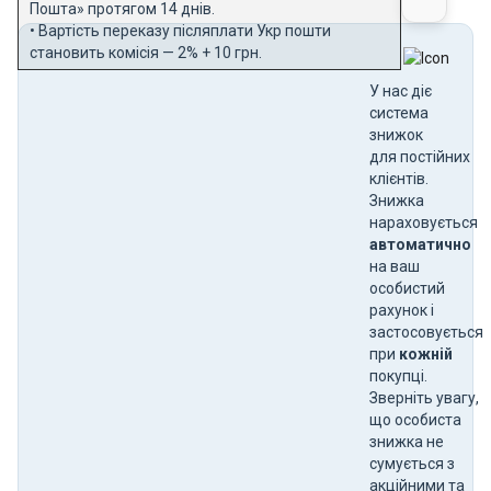
Пошта» протягом 14 днів.
• Вартість переказу післяплати Укр пошти
становить комісія — 2% + 10 грн.
У нас діє
система
знижок
для постійних
клієнтів.
Знижка
нараховується
автоматично
на ваш
особистий
рахунок і
застосовується
при
кожній
покупці.
Зверніть увагу,
що особиста
знижка не
сумується з
акційними та