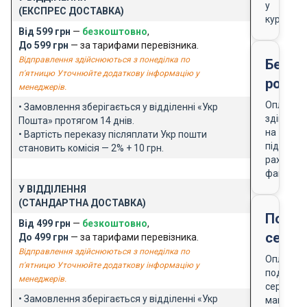
у
(ЕКСПРЕС ДОСТАВКА)
кур'єра
Від 599 грн
—
безкоштовно
,
До 599 грн
— за тарифами перевізника.
Відправлення здійснюються з понеділка по
Безго
п'ятницю Уточнюйте додаткову інформацію у
розра
менеджерів.
Оплата
• Замовлення зберігається у відділенні «Укр
здійснює
Пошта» протягом 14 днів.
на
• Вартість переказу післяплати Укр пошти
підставі
становить комісія — 2% + 10 грн.
рахунку-
фактури
У ВІДДІЛЕННЯ
(СТАНДАРТНА ДОСТАВКА)
Подар
Від 499 грн
—
безкоштовно
,
серти
До 499 грн
— за тарифами перевізника.
Відправлення здійснюються з понеділка по
Оплата
п'ятницю Уточнюйте додаткову інформацію у
подарун
менеджерів.
сертифік
• Замовлення зберігається у відділенні «Укр
магазин