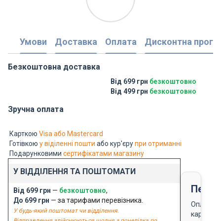
Умови
Доставка
Оплата
Дисконтна прогр
Безкоштовна доставка
Від 699 грн
безкоштовно
Від 499 грн
безкоштовно
Зручна оплата
Карткою
Visa або Mastercard
Готівкою
у віділенні пошти
або кур'єру
при отриманні
Подарунковими
сертифікатами магазину
У ВІДДІЛЕННЯ ТА ПОШТОМАТИ
Перед
Від 699 грн
—
безкоштовно
,
До 699 грн
— за тарифами перевізника.
Оплата
У будь-який поштомат чи відділення.
карткою
Відправлення здійснюються щодня з понеділка по