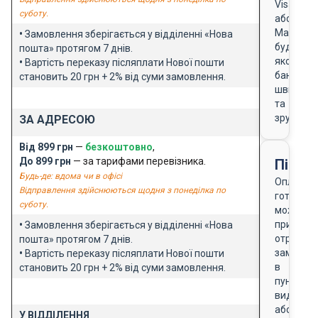
Visa
суботу.
або
Masterca
•
Замовлення зберігається у відділенні «Нова
будь-
пошта» протягом 7 днів.
якого
•
Вартість переказу післяплати Нової пошти
банку
становить 20 грн + 2% від суми замовлення.
швидко
та
зручно
ЗА АДРЕСОЮ
Від 899 грн
—
безкоштовно
,
До 899 грн
— за тарифами перевізника.
Після
Будь-де: вдома чи в офісі
Оплата
Відправлення здійснюються щодня з понеділка по
готівкою
суботу.
можлива
при
•
Замовлення зберігається у відділенні «Нова
отриманн
пошта» протягом 7 днів.
замовле
•
Вартість переказу післяплати Нової пошти
в
становить 20 грн + 2% від суми замовлення.
пункті
видачі
або
У ВІДДІЛЕННЯ