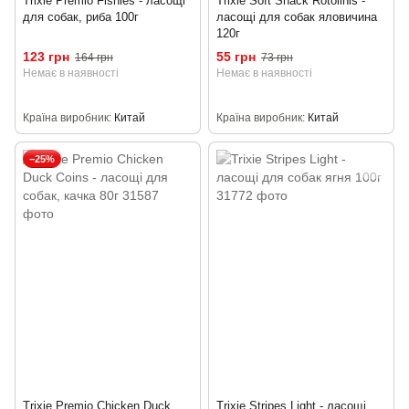
Trixie Premio Fishies - ласощі
Trixie Soft Snack Rotolinis -
для собак, риба 100г
ласощі для собак яловичина
120г
123 грн
55 грн
164 грн
73 грн
Немає в наявності
Немає в наявності
Країна виробник
Китай
Країна виробник
Китай
−25%
Trixie Premio Chicken Duck
Trixie Stripes Light - ласощі