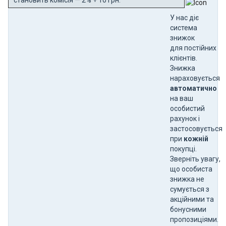
У нас діє
система
знижок
для постійних
клієнтів.
Знижка
нараховується
автоматично
на ваш
особистий
рахунок і
застосовується
при
кожній
покупці.
Зверніть увагу,
що особиста
знижка не
сумується з
акційними та
бонусними
пропозиціями.