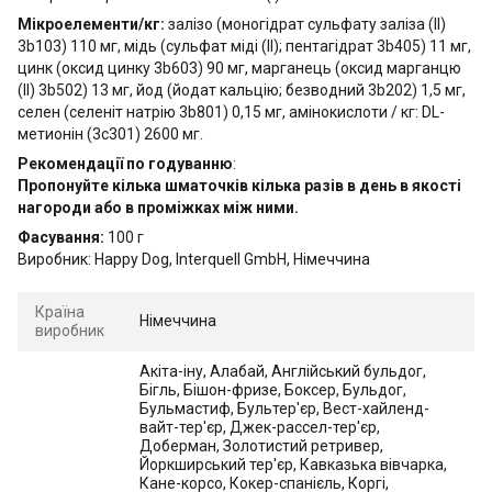
Мікроелементи/кг:
залізо (моногідрат сульфату заліза (II)
3b103) 110 мг, мідь (сульфат міді (II); пентагідрат 3b405) 11 мг,
цинк (оксид цинку 3b603) 90 мг, марганець (оксид марганцю
(II) 3b502) 13 мг, йод (йодат кальцію; безводний 3b202) 1,5 мг,
селен (селеніт натрію 3b801) 0,15 мг, амінокислоти / кг: DL-
метионін (3c301) 2600 мг.
Рекомендації по годуванню
:
Пропонуйте кілька шматочків кілька разів в день в якості
нагороди або в проміжках між ними.
Фасування:
100 г
Виробник: Happy Dog, Interquell GmbH, Німеччина
Країна
Німеччина
виробник
Акіта-іну, Алабай, Англійський бульдог,
Бігль, Бішон-фризе, Боксер, Бульдог,
Бульмастиф, Бультер'єр, Вест-хайленд-
вайт-тер'єр, Джек-рассел-тер'єр,
Доберман, Золотистий ретривер,
Йоркширський тер'єр, Кавказька вівчарка,
Кане-корсо, Кокер-спанієль, Коргі,