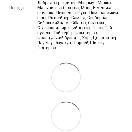
Лабрадор ретривер, Маламут, Малінуа,
Порода
Мальтійська болонка, Мопс, Німецька
вівчарка, Пекінес, Пітбуль, Померанський
шпіц, Ротвейлер, Самоїд, Сенбернар,
Сибірський хаскі, Сіба-іну, Спанієль,
Стаффордширський тер'єр, Такса, Той-
пудель, Той-тер'єр, Фокстер'єр,
Французький бульдог, Хорт, Цвергпінчер,
Чау-чау, Чіхуахуа, Шарпей, Ши-тцу,
Ягдтер'єр