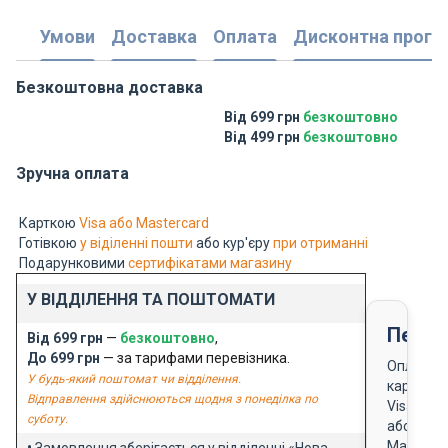
Умови
Доставка
Оплата
Дисконтна прогр
Безкоштовна доставка
Від 699 грн
безкоштовно
Від 499 грн
безкоштовно
Зручна оплата
Карткою
Visa або Mastercard
Готівкою
у віділенні пошти
або кур'єру
при отриманні
Подарунковими
сертифікатами магазину
У ВІДДІЛЕННЯ ТА ПОШТОМАТИ
Перед
Від 699 грн
—
безкоштовно
,
До 699 грн
— за тарифами перевізника.
Оплата
У будь-який поштомат чи відділення.
карткою
Відправлення здійснюються щодня з понеділка по
Visa
суботу.
або
Masterca
•
Замовлення зберігається у відділенні «Нова