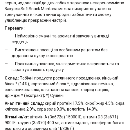
зерна, чудово підійде для собак з харчовою непереносимістю.
Закуски SoftSnack Montana можна використовувати на
тренуваннях в якості винагороди, і забезпечити своєму
улюбленцю прекрасний настрій.
Переваги:
Неймовірно смачні та ароматні закуски у вигляді
сердець
Виготовлені ласощі за особливим рецептом без
додавання цукру і консервантів
Практична упаковка, яка герметично закривається та
гарантує свіжість продукту
Склад:
Побічні продукти рослинного походження, кінський
білок * (14%), картопляний білок *, гідролізована печінка,
соняшникова олія, олія насіння каноли, хлорид натрію,
дріжджі * (екстракт); *) Сушені.
Аналітичний склад:
сирий протеїн 17,5%, сирої жир 4,5%, сира
клітковина 2,0%, сира зола 9,0%, вологість 14,0%.
Вітаміни/кг:
вітамін A (3a672a) 15000 IE, вітамін D3 (3a671)
900 IE, таурин (3a370) 400 мг, антиоксидант; токоферол-багаті
екстракти з рослинних олій 1b306 (i).