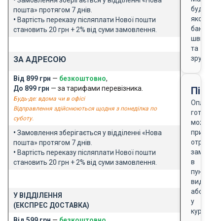
будь-
пошта» протягом 7 днів.
якого
•
Вартість переказу післяплати Нової пошти
банку
становить 20 грн + 2% від суми замовлення.
швидко
та
зручно
ЗА АДРЕСОЮ
Від 899 грн
—
безкоштовно
,
До 899 грн
— за тарифами перевізника.
Після
Будь-де: вдома чи в офісі
Оплата
Відправлення здійснюються щодня з понеділка по
готівкою
суботу.
можлива
при
•
Замовлення зберігається у відділенні «Нова
отриманн
пошта» протягом 7 днів.
замовле
•
Вартість переказу післяплати Нової пошти
в
становить 20 грн + 2% від суми замовлення.
пункті
видачі
або
У ВІДДІЛЕННЯ
у
(ЕКСПРЕС ДОСТАВКА)
кур'єра
Від 599 грн
—
безкоштовно
,