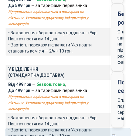
До 599 грн
— за тарифами перевізника.
Відправлення здійснюються з понеділка по
Безго
п'ятницю Уточнюйте додаткову інформацію у
розра
менеджерів.
Оплата
• Замовлення зберігається у відділенні «Укр
здійснює
Пошта» протягом 14 днів.
на
• Вартість переказу післяплати Укр пошти
підставі
становить комісія — 2% + 10 грн.
рахунку-
фактури
У ВІДДІЛЕННЯ
(СТАНДАРТНА ДОСТАВКА)
Подар
Від 499 грн
—
безкоштовно
,
серти
До 499 грн
— за тарифами перевізника.
Відправлення здійснюються з понеділка по
Оплата
п'ятницю Уточнюйте додаткову інформацію у
подарун
менеджерів.
сертифік
• Замовлення зберігається у відділенні «Укр
магазин
Пошта» протягом 14 днів.
• Вартість переказу післяплати Укр пошти
становить комісія — 2% + 10 грн.