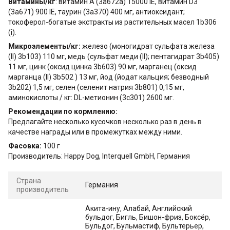
Витамины/кг
: витамин A (3a672a) 15000 IE, витамин D3
(3a671) 900 IE, таурин (3a370) 400 мг, антиоксидант;
токоферол-богатые экстракты из растительных масел 1b306
(i).
Микроэлементы/кг:
железо (моногидрат сульфата железа
(II) 3b103) 110 мг, медь (сульфат меди (II); пентагидрат 3b405)
11 мг, цинк (оксид цинка 3b603) 90 мг, марганец (оксид
марганца (II) 3b502 ) 13 мг, йод (йодат кальция; безводный
3b202) 1,5 мг, селен (селенит натрия 3b801) 0,15 мг,
аминокислоты / кг: DL-метионин (3c301) 2600 мг.
Рекомендации по кормлению:
Предлагайте несколько кусочков несколько раз в день в
качестве награды или в промежутках между ними.
Фасовка:
100 г
Производитель: Happy Dog, Interquell GmbH, Германия
Страна
Германия
производитель
Акита-ину, Алабай, Английский
бульдог, Бигль, Бишон-фриз, Боксёр,
Бульдог, Бульмастиф, Бультерьер,