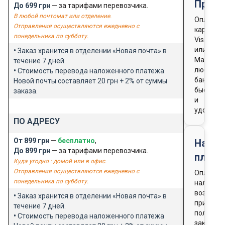
Предо
До 699 грн
— за тарифами перевозчика.
В любой почтомат или отделение.
Оплата
Отправления осуществляются ежедневно с
картой
понедельника по субботу.
Visa
или
•
Заказ хранится в отделении «Новая почта» в
Masterca
течение 7 дней.
любого
•
Стоимость перевода наложенного платежа
банка
Новой почты составляет 20 грн + 2% от суммы
быстро
заказа.
и
удобно
ПО АДРЕСУ
От 899 грн
—
бесплатно
,
Нало
До 899 грн
— за тарифами перевозчика.
плате
Куда угодно : домой или в офис.
Отправления осуществляются ежедневно с
Оплата
понедельника по субботу.
наличны
возможн
•
Заказ хранится в отделении «Новая почта» в
при
течение 7 дней.
получен
•
Стоимость перевода наложенного платежа
заказа