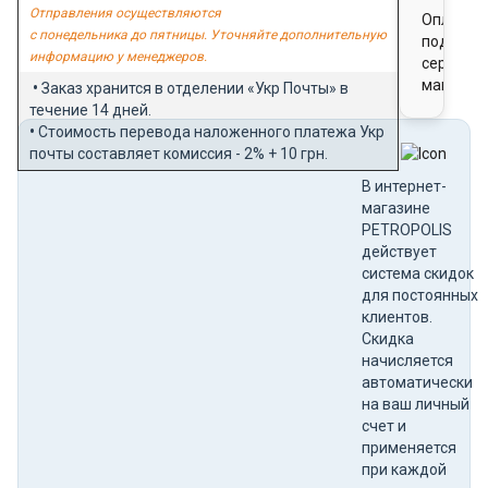
Отправления осуществляются
Оплата
с понедельника до пятницы. Уточняйте дополнительную
подароч
информацию у менеджеров.
сертифи
магазин
•
Заказ хранится в отделении «Укр Почты» в
течение 14 дней.
•
Стоимость перевода наложенного платежа Укр
почты составляет комиссия - 2% + 10 грн.
В интернет-
магазине
PETROPOLIS
действует
система скидок
для постоянных
клиентов.
Скидка
начисляется
автоматически
на ваш личный
счет и
применяется
при каждой