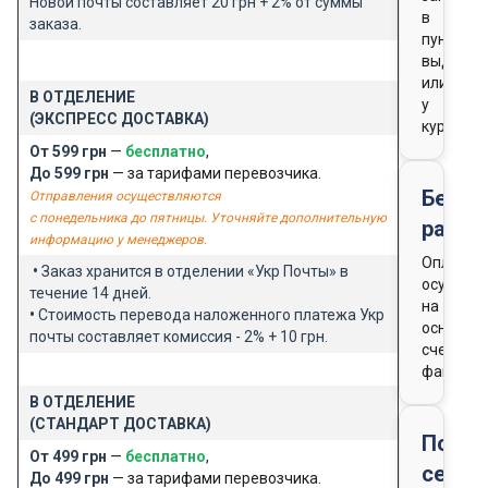
Новой почты составляет 20 грн + 2% от суммы
в
заказа.
пункте
выдачи
или
В ОТДЕЛЕНИЕ
у
(ЭКСПРЕСС ДОСТАВКА)
курьера
От 599 грн
—
бесплатно
,
До 599 грн
— за тарифами перевозчика.
Безна
Отправления осуществляются
с понедельника до пятницы. Уточняйте дополнительную
расче
информацию у менеджеров.
Оплата
•
Заказ хранится в отделении «Укр Почты» в
осущест
течение 14 дней.
на
•
Стоимость перевода наложенного платежа Укр
основан
почты составляет комиссия - 2% + 10 грн.
счета-
фактуры
В ОТДЕЛЕНИЕ
(СТАНДАРТ ДОСТАВКА)
Подар
От 499 грн
—
бесплатно
,
серти
До 499 грн
— за тарифами перевозчика.