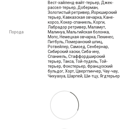
Вест-хайленд-вайт-терьер, Джек-
рассел-терьер, Доберман,
Золотистый ретривер, Йоркширский
терьер, Кавказская овчарка, Кане-
корсо, Кокер-спаниель, Корги,
Лабрадор ретривер, Маламут,
Порода
Малинуа, Мальтийская болонка,
Мопс, Немецкая овчарка, Пекинес,
Питбуль, Померанский шпиц,
Ротвейлер, Самоед, Сенбернар,
Сибирский хаски, Сиба-ину,
Спаниель, Стаффордширский
терьер, Такса, Той-пудель, Той-
терьер, Фокстерьер, Французский
бульдог, Хорт, Цвергпинчер, Чау-чау,
Чихуахуа, Шарпей, Ши-тцу, Ягдтерьер