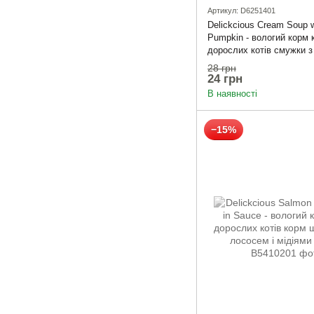
Артикул: D6251401
Delickcious Cream Soup 
Pumpkin - вологий корм 
дорослих котів смужки з
гарбузом в крем-супі
28 грн
24 грн
В наявності
−15%