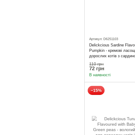
Артикул: D6251103
Delickcious Sardine Flavo
Pumpkin - кремові ласощ
дорослих котів з сардин
гарбузом
110 грн
72 грн
В наявності
−15%