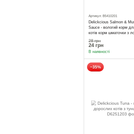
Артикул: B5410201
Delickcious Salmon & Mus
Sauce - вологий корм д
котів корм шматочки з л
мідіями в соусі
28 грн
24 грн
В наявності
−35%