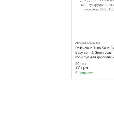
Артикул: D6251304
Delickcious Tuna Soup Fl
Baby corn & Green peas 
корм суп для дорослих ко
з міні-кукурудзою та зе
90 грн
горошком
77 грн
В наявності