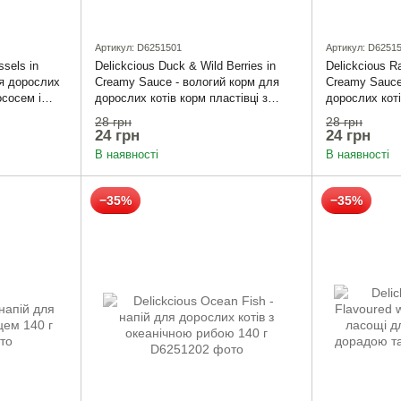
Артикул: D6251501
Артикул: D6251
sels in
Delickcious Duck & Wild Berries in
Delickcious Ra
ля дорослих
Creamy Sauce - вологий корм для
Creamy Sauce
ососем і
дорослих котів корм пластівці з
дорослих коті
качкою та лісовими ягодами у
та тропічним
28 грн
28 грн
вершковому соусі
вершковому с
24 грн
24 грн
В наявності
В наявності
−35%
−35%