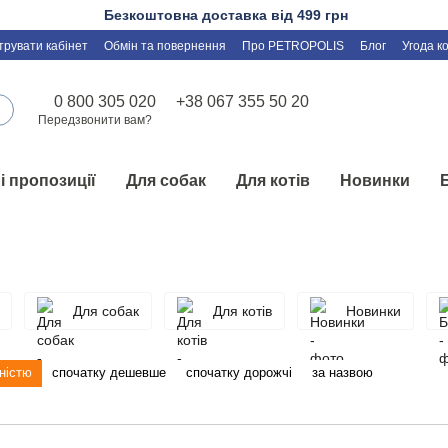
Безкоштовна доставка від 499 грн
трувати кабінет
Обмін та повернення
Про PETROPOLIS
Блог
Угода к
0 800 305 020
+38 067 355 50 20
Передзвонити вам?
і пропозиції
Для собак
Для котів
Новинки
Для собак
Для котів
Новинки
ністю
спочатку дешевше
спочатку дорожчі
за назвою