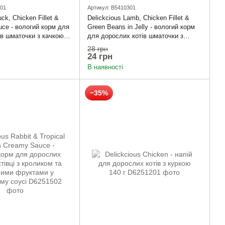
101
Артикул: B5410301
ck, Chicken Fillet &
Delickcious Lamb, Chicken Fillet &
uce - вологий корм для
Green Beans in Jelly - вологий корм
ів шматочки з качкою,
для дорослих котів шматочки з
і шпинатом в соусі
ягнятиною, курячим філе і
28 грн
спаржевою квасолею в желе
24 грн
В наявності
−35%