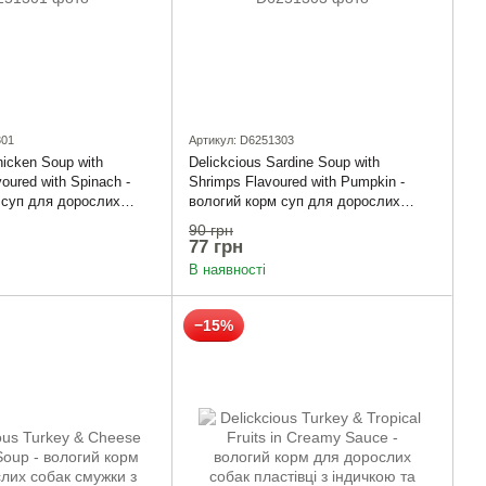
301
Артикул: D6251303
hicken Soup with
Delickcious Sardine Soup with
oured with Spinach -
Shrimps Flavoured with Pumpkin -
 суп для дорослих
вологий корм суп для дорослих
 з томатами та
котів із сардини з креветками та
90 грн
гарбузом
77 грн
В наявності
−15%