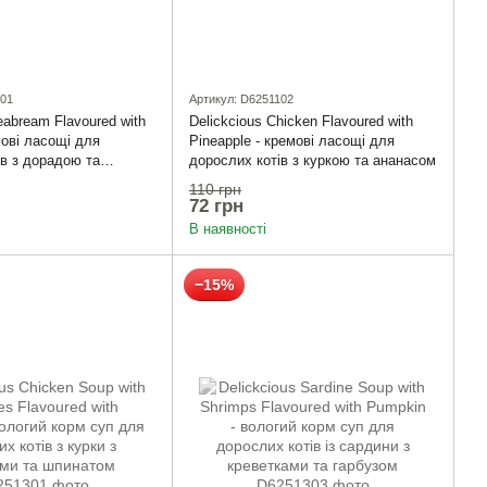
101
Артикул: D6251102
eabream Flavoured with
Delickcious Chicken Flavoured with
мові ласощі для
Pineapple - кремові ласощі для
ів з дорадою та
дорослих котів з куркою та ананасом
110 грн
72 грн
В наявності
−15%