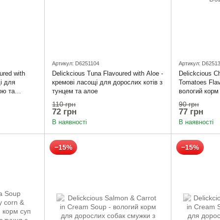
Артикул: D6251104
Артикул: D6251
ured with
Delickcious Tuna Flavoured with Aloe -
Delickcious C
і для
кремові ласощі для дорослих котів з
Tomatoes Flav
ою та
тунцем та алое
вологий корм
котів з курки
110 грн
90 грн
шпинатом
72 грн
77 грн
В наявності
В наявності
−15%
−15%