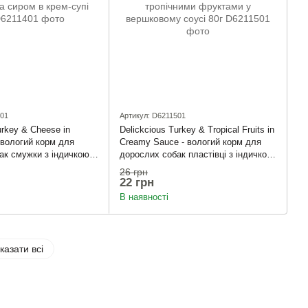
401
Артикул: D6211501
urkey & Cheese in
Delickcious Turkey & Tropical Fruits in
 вологий корм для
Creamy Sauce - вологий корм для
ак смужки з індичкою
дорослих собак пластівці з індичкою
ем-супі 85г
та тропічними фруктами у
26 грн
вершковому соусі 80г
22 грн
В наявності
казати всі