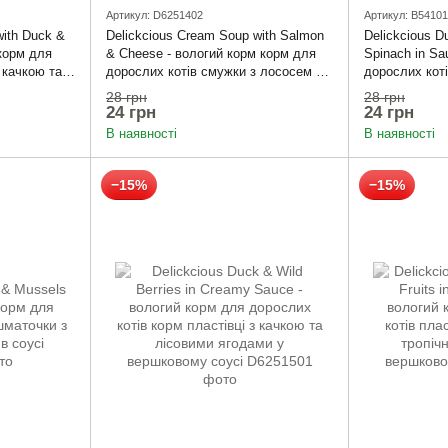
Артикул: D6251402
Артикул: B5410
with Duck &
Delickcious Cream Soup with Salmon
Delickcious Du
корм для
& Cheese - вологий корм корм для
Spinach in Sa
 качкою та
дорослих котів смужки з лососем та
дорослих кот
сиром в крем-супі
курячим філе 
28 грн
28 грн
24 грн
24 грн
В наявності
В наявності
−15%
−15%