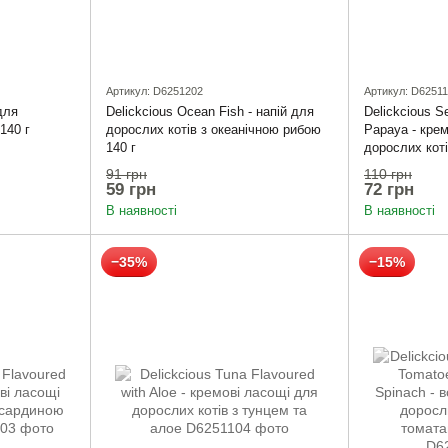
Артикул: D6251202
Артикул: D6251
для
Delickcious Ocean Fish - напій для
Delickcious S
140 г
дорослих котів з океанічною рибою
Papaya - кре
140 г
дорослих кот
папайєю
91 грн
110 грн
59 грн
72 грн
В наявності
В наявності
−35%
−15%