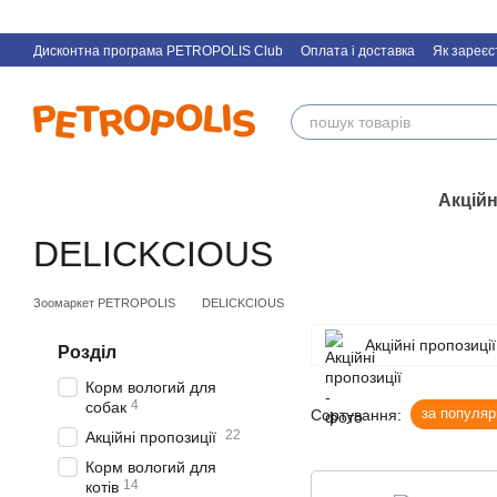
Перейти к основному контенту
Дисконтна програма PETROPOLIS Club
Оплата і доставка
Як зареєс
Акційн
DELICKCIOUS
Зоомаркет PETROPOLIS
DELICKCIOUS
Акційні пропозиції
Розділ
Корм вологий для
4
собак
за популяр
Сортування:
22
Акційні пропозиції
Корм вологий для
14
котів