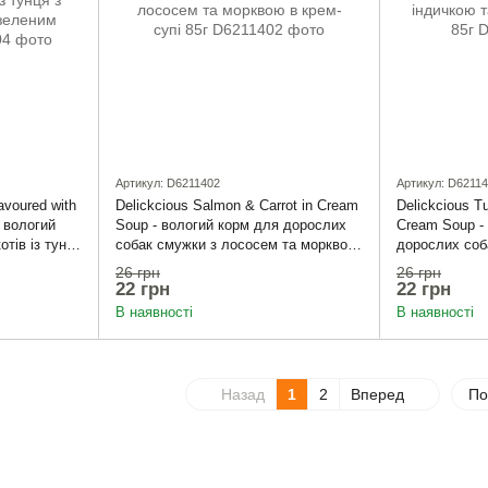
Артикул: D6211402
Артикул: D6211
avoured with
Delickcious Salmon & Carrot in Cream
Delickcious T
- вологий
Soup - вологий корм для дорослих
Cream Soup -
тів із тунця
собак смужки з лососем та морквою
дорослих соб
леним
в крем-супі 85г
та сиром в кр
26 грн
26 грн
22 грн
22 грн
В наявності
В наявності
Назад
1
2
Вперед
По