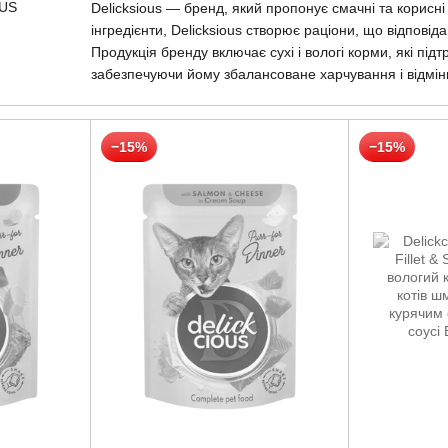
Delicksious — бренд, який пропонує смачні та корисні
інгредієнти, Delicksious створює раціони, що відпові
Продукція бренду включає сухі і вологі корми, які під
забезпечуючи йому збалансоване харчування і відмін
−15%
−15%