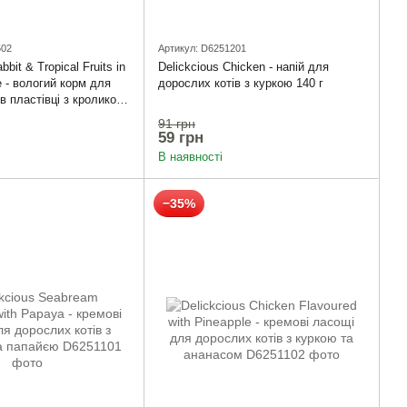
502
Артикул: D6251201
bbit & Tropical Fruits in
Delickcious Chicken - напій для
 - вологий корм для
дорослих котів з куркою 140 г
в пластівці з кроликом
и фруктами у
91 грн
оусі
59 грн
В наявності
−35%