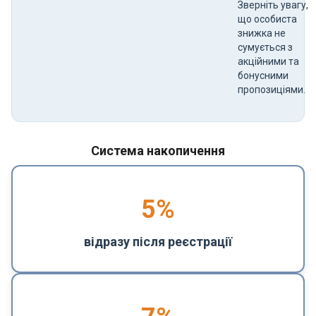
Зверніть увагу,
що особиста
знижка не
сумується з
акційними та
бонусними
пропозиціями.
Система накопичення
5
%
відразу після реєстрації