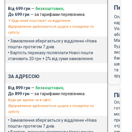
Перед
Від 699 грн
—
безкоштовно
,
До 699 грн
— за тарифами перевізника.
Оплата
У будь-який поштомат чи відділення.
карткою
Відправлення здійснюються щодня з понеділка по
Visa
суботу.
або
Masterca
•
Замовлення зберігається у відділенні «Нова
будь-
пошта» протягом 7 днів.
якого
•
Вартість переказу післяплати Нової пошти
банку
становить 20 грн + 2% від суми замовлення.
швидко
та
зручно
ЗА АДРЕСОЮ
Від 899 грн
—
безкоштовно
,
До 899 грн
— за тарифами перевізника.
Після
Будь-де: вдома чи в офісі
Оплата
Відправлення здійснюються щодня з понеділка по
готівкою
суботу.
можлива
при
•
Замовлення зберігається у відділенні «Нова
отриманн
пошта» протягом 7 днів.
замовле