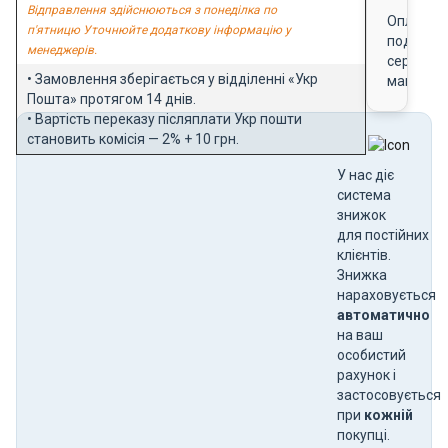
Відправлення здійснюються з понеділка по
Оплата
п'ятницю Уточнюйте додаткову інформацію у
подарун
менеджерів.
сертифік
• Замовлення зберігається у відділенні «Укр
магазин
Пошта» протягом 14 днів.
• Вартість переказу післяплати Укр пошти
становить комісія — 2% + 10 грн.
У нас діє
система
знижок
для постійних
клієнтів.
Знижка
нараховується
автоматично
на ваш
особистий
рахунок і
застосовується
при
кожній
покупці.