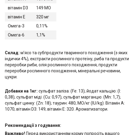
вітамін D3
149 МО
вітамін E
320 мг
Омега-3
0,11%
Омега-6
1,1%
Склад:
м’ясо та субпродукти тваринного походження (з яких
індички 4%), екстракти рослинного протеїну, риба та продукти
переробки риби, олія рослинного походження, продукти
переробки рослинного походження, мінеральні речовини,
цукри.
Добавки на 1кг:
сульфат заліза: (Fe: 13); йодат кальцію: (I:
0,38); сульфат міді: (Cu: 0,97); сульфат марганцю: (Mn: 1,7);
сульфат цинку: (Zn: 18); таурин: 480; МО/кг (IU/kg): Вітамін А:
1070; вітамін D3: 149; вітамін Е: 320. Ароматизатори.
Рекомендації з годування:
Важливо!
Перед використанням корму попросіть вашого