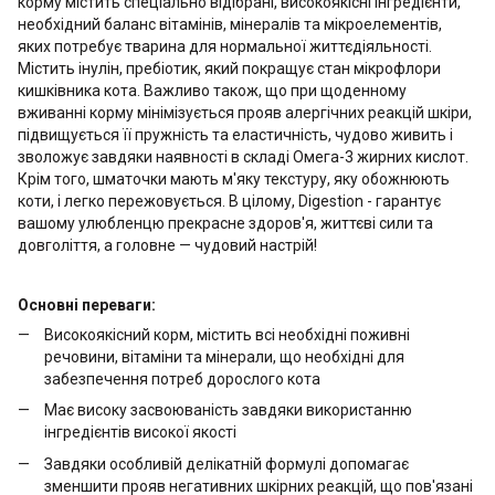
корму містить спеціально відібрані, високоякісні інгредієнти,
необхідний баланс вітамінів, мінералів та мікроелементів,
яких потребує тварина для нормальної життєдіяльності.
Містить інулін, пребіотик, який покращує стан мікрофлори
кишківника кота. Важливо також, що при щоденному
вживанні корму мінімізується прояв алергічних реакцій шкіри,
підвищується її пружність та еластичність, чудово живить і
зволожує завдяки наявності в складі Омега-3 жирних кислот.
Крім того, шматочки мають м'яку текстуру, яку обожнюють
коти, і легко пережовується. В цілому, Digestion - гарантує
вашому улюбленцю прекрасне здоров'я, життєві сили та
довголіття, а головне — чудовий настрій!
Основні переваги:
Високоякісний корм, містить всі необхідні поживні
речовини, вітаміни та мінерали, що необхідні для
забезпечення потреб дорослого кота
Має високу засвоюваність завдяки використанню
інгредієнтів високої якості
Завдяки особливій делікатній формулі допомагає
зменшити прояв негативних шкірних реакцій, що пов'язані