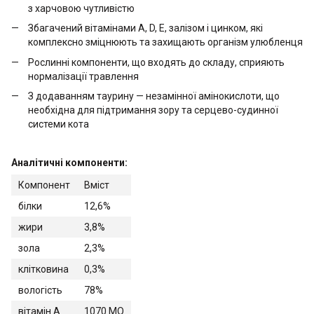
з харчовою чутливістю
Збагачений вітамінами А, D, Е, залізом і цинком, які
комплексно зміцнюють та захищають організм улюбленця
Рослинні компоненти, що входять до складу, сприяють
нормалізації травлення
З додаванням таурину — незамінної амінокислоти, що
необхідна для підтримання зору та серцево-судинної
системи кота
Аналітичні компоненти:
Компонент
Вміст
білки
12,6%
жири
3,8%
зола
2,3%
клітковина
0,3%
вологість
78%
вітамін А
1070 МО