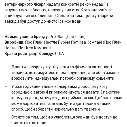
ветеринарного лікаря надати конкретні рекомендації з
годування улюбленця, враховуючи стан його здоров'я та
індивідуальні особливості. Стежте за тим, щоби у тварини
завжди був доступ до чистої свіжої води.
Найменування бренду:
Pro Plan (Про План)
Виробник:
Про План, Нестле Пуріна Пет Кеа Компані (Про План,
Нестле Пет Кеа Компані)
Країна реєстрації бренду:
США
Давати з розрахунку віку, ваги та фізичної активності
тварини, дотримуйтеся норм годування, але обов’язково
враховуйте індивідуальні потреби організму кошеняти
У разі годування лише консервами дорослому коту
середньою вагою 4 кг рекомендується давати 3 пакетики
корму на день, мінімум у два приймання їжі. Добова норма
може варіюватися, але має бути адаптована в такий
спосіб, щоби зберегти нормальну вагу тварини
Стежте за тим, щоби в улюбленця завжди був доступ до
чистої питної води