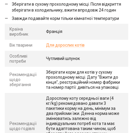
Зберігати в сухому прохолодному місці. Після відкриття
зберігати в холодильнику, вжити впродовж 24 годин
Завжди подавайте корм тільки кімнатної температури
Країна
Франція
виробник
Вік тварини
Для дорослих котів
Особливі
Чутливий шлунок
потреби
Зберігати корм для котів у сухому
Рекомендації
прохолодному місці. Дату "Вжити до
щодо
кінця", реєстраційний номер фабрики
зберігання
та номер партії: дивіться на упаковці.
Дорослому коту середньої ваги (4
кг/kg) рекомедовано давати 3
пакетики корму на день, мінімум за
два прийоми їжи. Денна норма може
змінюватись залежно від
Рекомендації
індивідуальних потреб кота та має
щодо годівлі
бути адаптована таким чином, щоб