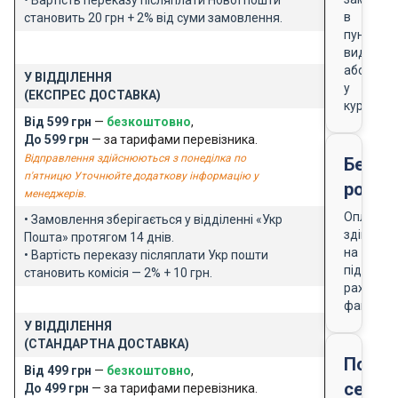
•
Вартість переказу післяплати Нової пошти
в
становить 20 грн + 2% від суми замовлення.
пункті
видачі
або
У ВІДДІЛЕННЯ
у
(ЕКСПРЕС ДОСТАВКА)
кур'єра
Від 599 грн
—
безкоштовно
,
До 599 грн
— за тарифами перевізника.
Відправлення здійснюються з понеділка по
Безго
п'ятницю Уточнюйте додаткову інформацію у
розра
менеджерів.
Оплата
• Замовлення зберігається у відділенні «Укр
здійснює
Пошта» протягом 14 днів.
на
• Вартість переказу післяплати Укр пошти
підставі
становить комісія — 2% + 10 грн.
рахунку-
фактури
У ВІДДІЛЕННЯ
(СТАНДАРТНА ДОСТАВКА)
Подар
Від 499 грн
—
безкоштовно
,
серти
До 499 грн
— за тарифами перевізника.