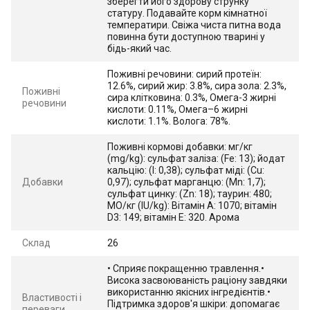
зберегти його здорову струнку
статуру. Подавайте корм кімнатної
температири. Свіжа чиста питна вода
повинна бути доступною тварині у
бідь-який час.
Поживні речовини: сирий протеїн:
12.6%, сирий жир: 3.8%, сира зола: 2.3%,
Поживні
сира клітковина: 0.3%, Омега-3 жирні
речовини
кислоти: 0.11%, Омега–6 жирні
кислоти: 1.1%. Волога: 78%.
Поживні кормові добавки: мг/кг
(mg/kg): сульфат заліза: (Fe: 13); йодат
кальцію: (I: 0,38); сульфат міді: (Cu:
Добавки
0,97); сульфат марганцю: (Mn: 1,7);
сульфат цинку: (Zn: 18); таурин: 480;
МО/кг (IU/kg): Вітамін А: 1070; вітамін
D3: 149; вітамін Е: 320. Арома
Склад
26
• Сприяє покращенню травлення.•
Висока засвоюваність раціону завдяки
використанню якісних інгредієнтів.•
Властивості і
Підтримка здоров'я шкіри: допомагає
переваги