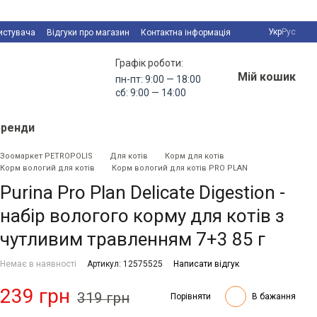
Укр
Рус
истувача
Відгуки про магазин
Контактна інформація
Графік роботи:
Мій кошик
пн-пт: 9:00 — 18:00
сб: 9:00 — 14:00
Бренди
Зоомаркет PETROPOLIS
Для котів
Корм для котів
Корм вологий для котів
Корм вологий для котів PRO PLAN
Purina Pro Plan Delicate Digestion -
набір вологого корму для котів з
чутливим травленням 7+3 85 г
Немає в наявності
Артикул: 12575525
Написати відгук
239 грн
319 грн
Порівняти
В бажання