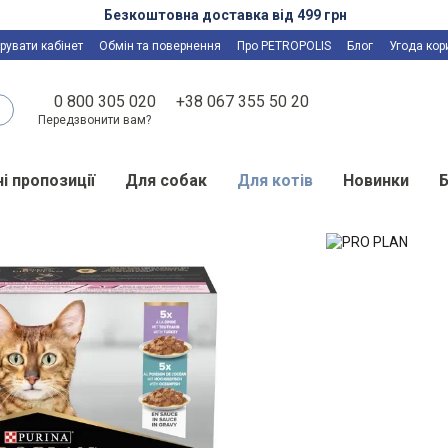
Безкоштовна доставка від 499 грн
рувати кабінет
Обмін та повернення
Про PETROPOLIS
Блог
Угода кор
0 800 305 020
+38 067 355 50 20
Передзвонити вам?
і пропозиції
Для собак
Для котів
Новинки