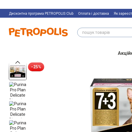
Перейти к основному контенту
Дисконтна програма PETROPOLIS Club
Оплата і доставка
Як зареєст
Акційн
−25%