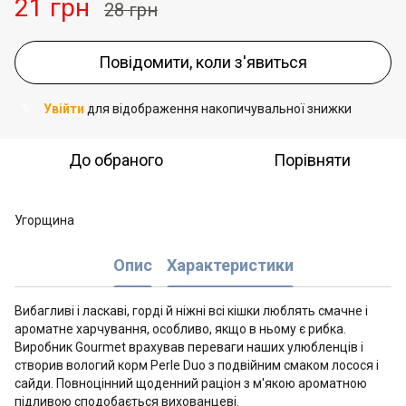
21 грн
28 грн
Повідомити, коли з'явиться
Увійти
для відображення накопичувальної знижки
%
До обраного
Порівняти
Угорщина
Опис
Характеристики
Вибагливі і ласкаві, горді й ніжні всі кішки люблять смачне і
ароматне харчування, особливо, якщо в ньому є рибка.
Виробник Gourmet врахував переваги наших улюбленців і
створив вологий корм Perle Duo з подвійним смаком лосося і
сайди. Повноцінний щоденний раціон з м'якою ароматною
підливою сподобається вихованцеві.