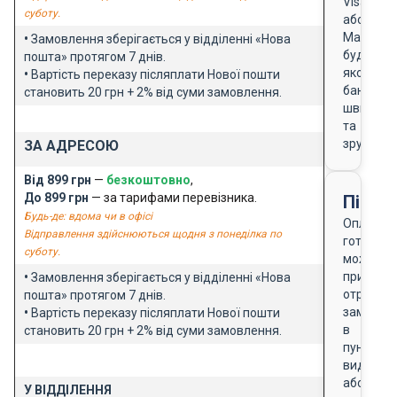
Visa
суботу.
або
Masterca
•
Замовлення зберігається у відділенні «Нова
будь-
пошта» протягом 7 днів.
якого
•
Вартість переказу післяплати Нової пошти
банку
становить 20 грн + 2% від суми замовлення.
швидко
та
зручно
ЗА АДРЕСОЮ
Від 899 грн
—
безкоштовно
,
До 899 грн
— за тарифами перевізника.
Після
Будь-де: вдома чи в офісі
Оплата
Відправлення здійснюються щодня з понеділка по
готівкою
суботу.
можлива
при
•
Замовлення зберігається у відділенні «Нова
отриманн
пошта» протягом 7 днів.
замовле
•
Вартість переказу післяплати Нової пошти
в
становить 20 грн + 2% від суми замовлення.
пункті
видачі
або
У ВІДДІЛЕННЯ