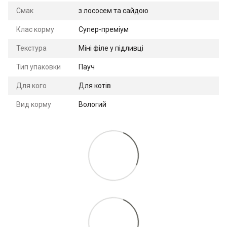
Смак
з лососем та сайдою
Клас корму
Супер-преміум
Текстура
Міні філе у підливці
Тип упаковки
Пауч
Для кого
Для котів
Вид корму
Вологий