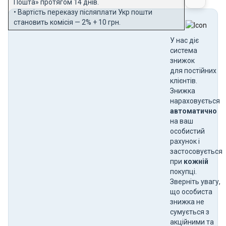
Пошта» протягом 14 днів.
• Вартість переказу післяплати Укр пошти
становить комісія — 2% + 10 грн.
У нас діє
система
знижок
для постійних
клієнтів.
Знижка
нараховується
автоматично
на ваш
особистий
рахунок і
застосовується
при
кожній
покупці.
Зверніть увагу,
що особиста
знижка не
сумується з
акційними та