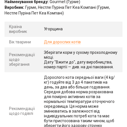
Найменування бренду:
Gourmet (Гурме)
Виробник:
Гурме, Нестле Пуріна Пет Кеа Компані (Гурме,
Нестле Пуріна Пет Кеа Компані)
Країна
Угорщина
виробник
Вік тварини
Для дорослих котів
Зберігати корм у сухому прохолодному
Рекомендації
місці.
щодо
Дату "Вжити до", дату виробництва,
зберігання
номер партії — див. на дні паковання.
Дорослого кота середньої ваги (4 kg/
кг) годуйте від 3 до 4 пакетиків на
день, за два або більше годування.
Середня добова норма розрахована
для помірно активних котів за
нормальної температури оточуючого
середовища. Ця норма може
Рекомендації
змінюватись в залежності від
щодо годівлі
індивідуальних потреб кота та має
бути пристосована таким чином, щоб
зберегти його здорову струнку