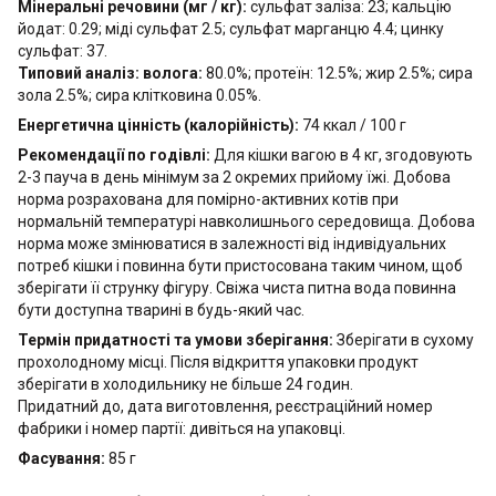
Мінеральні речовини (мг / кг):
сульфат заліза: 23; кальцію
йодат: 0.29; міді сульфат 2.5; сульфат марганцю 4.4; цинку
сульфат: 37.
Типовий аналіз: волога:
80.0%; протеїн: 12.5%; жир 2.5%; сира
зола 2.5%; сира клітковина 0.05%.
Енергетична цінність (калорійність):
74 ккал / 100 г
Рекомендації по годівлі:
Для кішки вагою в 4 кг, згодовують
2-3 пауча в день мінімум за 2 окремих прийому їжі. Добова
норма розрахована для помірно-активних котів при
нормальній температурі навколишнього середовища. Добова
норма може змінюватися в залежності від індивідуальних
потреб кішки і повинна бути пристосована таким чином, щоб
зберігати її струнку фігуру. Свіжа чиста питна вода повинна
бути доступна тварині в будь-який час.
Термін придатності та умови зберігання:
Зберігати в сухому
прохолодному місці. Після відкриття упаковки продукт
зберігати в холодильнику не більше 24 годин.
Придатний до, дата виготовлення, реєстраційний номер
фабрики і номер партії: дивіться на упаковці.
Фасування:
85 г