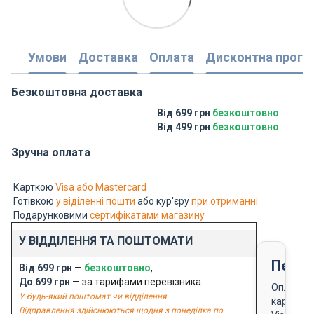
Умови
Доставка
Оплата
Дисконтна прогр
Безкоштовна доставка
Від 699 грн
безкоштовно
Від 499 грн
безкоштовно
Зручна оплата
Карткою
Visa або Mastercard
Готівкою
у віділенні пошти
або кур'єру
при отриманні
Подарунковими
сертифікатами магазину
У ВІДДІЛЕННЯ ТА ПОШТОМАТИ
Перед
Від 699 грн
—
безкоштовно
,
До 699 грн
— за тарифами перевізника.
Оплата
У будь-який поштомат чи відділення.
карткою
Відправлення здійснюються щодня з понеділка по