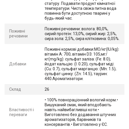
статуру. Подавати продукт кімнатної
температури. Чиста свіжа питна вода
повинна бути доступною тварині у
будь-який час.
Поживні речовини: волога: 80,0%,
Поживні
сирий протеїн: 13,0%, сирий жир: 2,5%,
речовини
сира зола: 2,5%, сира клітковина: 0,05%.
Поживні кормові добавки:МО/кг(IU/kg):
вітамін А: 700; вітамін D3: 105;мг/
кг(mg/kg): сульфат заліза: (Fe: 8.0);
Добавки
йодат кальцію: (I: 0.20); сульфат міді:
(Cu: 0.7); сульфат марганцю: (Mn: 1.5);
сульфат цинку: (Zn: 14.5); таурин:
440.Aроматизатори.
Склад
26
• 100% повнораціонний вологий корм.•
Вишуканий смак, який вподобають
Властивості і
навіть найвибагливіші коти.•
переваги
Виготовлено без додавання штучних
ароматизаторів, барвників та
консервантів.• Виготовлено у ЄС.