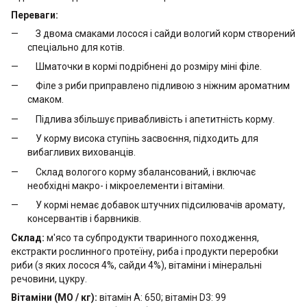
Переваги:
З двома смаками лосося і сайди вологий корм створений
спеціально для котів.
Шматочки в кормі подрібнені до розміру міні філе.
Філе з риби приправлено підливою з ніжним ароматним
смаком.
Підлива збільшує привабливість і апетитність корму.
У корму висока ступінь засвоєння, підходить для
вибагливих вихованців.
Склад вологого корму збалансований, і включає
необхідні макро- і мікроелементи і вітаміни.
У кормі немає добавок штучних підсилювачів аромату,
консервантів і барвників.
Склад:
м'ясо та субпродукти тваринного походження,
екстракти рослинного протеїну, риба і продукти переробки
риби (з яких лосося 4%, сайди 4%), вітаміни і мінеральні
речовини, цукру.
Вітаміни (МО / кг):
вітамін А: 650; вітамін D3: 99