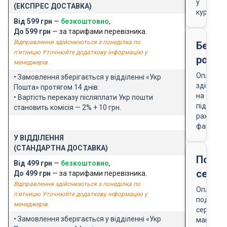
у
(ЕКСПРЕС ДОСТАВКА)
кур'єра
Від 599 грн
—
безкоштовно
,
До 599 грн
— за тарифами перевізника.
Відправлення здійснюються з понеділка по
Безго
п'ятницю Уточнюйте додаткову інформацію у
розра
менеджерів.
Оплата
• Замовлення зберігається у відділенні «Укр
здійснює
Пошта» протягом 14 днів.
на
• Вартість переказу післяплати Укр пошти
підставі
становить комісія — 2% + 10 грн.
рахунку-
фактури
У ВІДДІЛЕННЯ
(СТАНДАРТНА ДОСТАВКА)
Подар
Від 499 грн
—
безкоштовно
,
серти
До 499 грн
— за тарифами перевізника.
Відправлення здійснюються з понеділка по
Оплата
п'ятницю Уточнюйте додаткову інформацію у
подарун
менеджерів.
сертифік
• Замовлення зберігається у відділенні «Укр
магазин