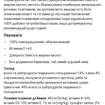
жирних кислот, містять збалансовану комбінацію мінеральних
речовин та вітамінів, які допомагають вашому коту бути
сповненим енергії та готовим до пустощів! Наповнений
корисними поживними складниками, корм задовольнить
100% добової потреби Вашої кішки, якщо дотримуватись
рекомендацій щодо годівлі.
Переваги:
100% повнораціонний і збалансований
Вітаміни D та Е
Джерело Омега-6 жирних кислот
Без додавання барвників, той самий чудовий смак
Склад:
м'ясо та субпродукти тваринного походження (14%, з яких 4%
з кроликома), екстракти рослинного протеїну, риба та
продукти переробки риби, мінеральні речовини, цукри.
Шматочки: 44% м'яса та субпродуктів тваринного
походження.
Поживні кормові добавки:
МО/кг(IU/kg): вітамін А: 655;
вітамін D3: 100; вітамін Е: 15; мг/кг(mg/kg): сульфат заліза: (Fe: