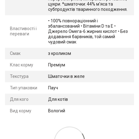
цукри. *шматочки: 44% м'яса та
субпродуктів тваринного походження.
• 100% повнораціонний і
збалансований • Вітаміни D та Е •
Властивості і
Джерело Омега-6 жирних кислот • Без
переваги
додавання барвників, той самий
чудовий смак
Смак
з кроликом
Клас корму
Преміум
Текстура
Шматочки в желе
Тип упаковки
Пауч
Для кого
Для котів
Вид корму
Вологий