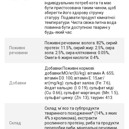
індивідуальних потреб кота та має
бути пристосована таким чином, щоб
зберегти його здорову струнку
статуру. Подавати продукт кімнатної
температури. Чиста свіжа питна вода
повинна бути доступною тварині у
будь-який час.
Поживні речовини: волога: 82%, сирий
Поживні
протеїн: 11.5%, сирий жир: 2.5%, сира
речовини
зола: 2.5%, сира клітковина: 0.05%,
Омега-6 жирні кислоти: 0.4%.
Добавки:Поживні кормові
добавки:МО/кг(IU/kg): вітамін А: 655;
вітамін D3: 100; вітамін Е: 15;мг/
Добавки
кг(mg/kg): сульфат заліза: (Fe: 7.6);
йодат кальцію: (I: 0.19); сульфат міді:
(Cu: 0.66); сульфат марганцю: (Mn: 1.5);
сульфат цинку: (Zn: 13); таурин: 413.
Склад: м`ясо та субпродукти
тваринного походження* (14%, з яких
4% з кроликома), екстракти
Склад
рослинного протеїну, риба та продукти
переробки риби, мінеральні речовини,