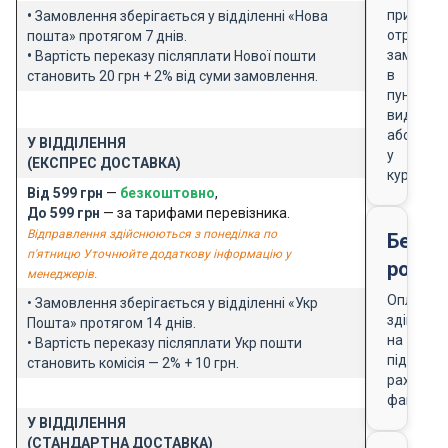
при
•
Замовлення зберігається у відділенні «Нова
отриманн
пошта» протягом 7 днів.
замовле
•
Вартість переказу післяплати Нової пошти
в
становить 20 грн + 2% від суми замовлення.
пункті
видачі
або
У ВІДДІЛЕННЯ
у
(ЕКСПРЕС ДОСТАВКА)
кур'єра
Від 599 грн
—
безкоштовно
,
До 599 грн
— за тарифами перевізника.
Відправлення здійснюються з понеділка по
Безго
п'ятницю Уточнюйте додаткову інформацію у
розра
менеджерів.
Оплата
• Замовлення зберігається у відділенні «Укр
здійснює
Пошта» протягом 14 днів.
на
• Вартість переказу післяплати Укр пошти
підставі
становить комісія — 2% + 10 грн.
рахунку-
фактури
У ВІДДІЛЕННЯ
(СТАНДАРТНА ДОСТАВКА)