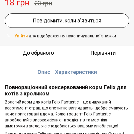
18 грн
23 грн
Повідомити, коли з'явиться
Увійти
для відображення накопичувальної знижки
%
До обраного
Порівняти
Опис
Характеристики
Повнораціонний консервований корм Felix для
котів з кроликом
Вологий корм для котів Felix Fantastic – це вишуканий
асортимент страв, що апетитно виглядають і добре смакують
наче приготовані вдома. Кожен рецепт Felix Fantastic
вироблений з високоякісних інгрeдієнтів та має ніжні
шматочки в желе, які сподобаються вашому улюбленцю!
Корми для котів Felix також є джерелом незамінних Омега-6