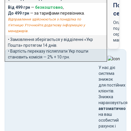
Подар
Від 499 грн
—
безкоштовно
,
серти
До 499 грн
— за тарифами перевізника.
Відправлення здійснюються з понеділка по
Оплата
п'ятницю Уточнюйте додаткову інформацію у
подарун
менеджерів.
сертифік
• Замовлення зберігається у відділенні «Укр
магазин
Пошта» протягом 14 днів.
• Вартість переказу післяплати Укр пошти
становить комісія — 2% + 10 грн.
У нас діє
система
знижок
для постійних
клієнтів.
Знижка
нараховується
автоматично
на ваш
особистий
рахунок і