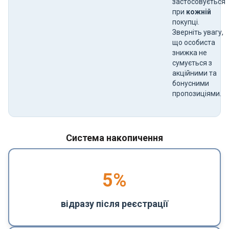
застосовується
при
кожній
покупці.
Зверніть увагу,
що особиста
знижка не
сумується з
акційними та
бонусними
пропозиціями.
Система накопичення
5
%
відразу після реєстрації