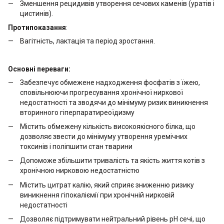
Зменшення рецидивів утворення сечових каменів (уратів і
цистинів).
Протипоказання
:
Вагітність, лактація та період зростання.
Основні переваги:
Забезпечує обмежене надходження фосфатів з їжею,
сповільнюючи прогресування хронічної ниркової
недостатності та зводячи до мінімуму ризик виникнення
вторинного гіперпаратиреоїдизму
Містить обмежену кількість високоякісного білка, що
дозволяє звести до мінімуму утворення уремічних
токсинів і поліпшити стан тварини
Допоможе збільшити тривалість та якість життя котів з
хронічною нирковою недостатністю
Містить цитрат калію, який сприяє зниженню ризику
виникнення гіпокаліємії при хронічній нирковій
недостатності
Дозволяє підтримувати нейтральний рівень рН сечі, що