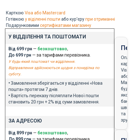
Карткою
Visa або Mastercard
Готівкою
у віділенні пошти
або кур'єру
при отриманні
Подарунковими
сертифікатами магазину
У ВІДДІЛЕННЯ ТА ПОШТОМАТИ
Перед
Від 699 грн
—
безкоштовно
,
До 699 грн
— за тарифами перевізника.
Оплата
У будь-який поштомат чи відділення.
карткою
Відправлення здійснюються щодня з понеділка по
Visa
суботу.
або
Masterca
•
Замовлення зберігається у відділенні «Нова
будь-
пошта» протягом 7 днів.
якого
•
Вартість переказу післяплати Нової пошти
банку
становить 20 грн + 2% від суми замовлення.
швидко
та
зручно
ЗА АДРЕСОЮ
Від 899 грн
—
безкоштовно
,
До 899 грн
— за тарифами перевізника.