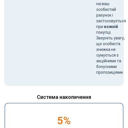
на ваш
особистий
рахунок і
застосовується
при
кожній
покупці.
Зверніть увагу,
що особиста
знижка не
сумується з
акційними та
бонусними
пропозиціями.
Система накопичення
5
%