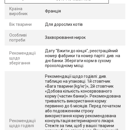
Країна
Франція
виробник
Вік тварини
Для дорослих котів
Особливі
Захворювання нирок
потреби
Дату "Вжити до кінця", реєстраційний
Рекомендації
номер фабрики та номер партії: див. на
щодо
дні банки. Зберігати корм в сухому
зберігання
прохолодному місці.
Рекомендації щодо годівлі: див.
таблицю на упаковці. 1й стовпчик
«Вага тварини (kg/кг)», 2й стовпчик
«Добова кількість консервованого
корму (частин банки)». Рекомендована
тривалість використання корму:
первинно до 6 місяців. Перед початком
або подовженням строку
використання корму рекомендована
Рекомендації
консультація ветеринарного лікаря.
щодо годівлі
Стежте за тим, щоб у вашої тварини