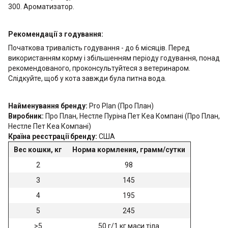
300. Ароматизатор.
Рекомендації з годування:
Початкова тривалість годування - до 6 місяців. Перед
використанням корму і збільшенням періоду годування, понад
рекомендованого, проконсультуйтеся з ветеринаром.
Слідкуйте, щоб у кота завжди була питна вода.
Найменування бренду:
Pro Plan (Про План)
Виробник:
Про План, Нестле Пуріна Пет Кеа Компані (Про План,
Нестле Пет Кеа Компані)
Країна реєстрації бренду:
США
Вес кошки, кг
Норма кормления, грамм/сутки
2
98
3
145
4
195
5
245
>5
50 г/1 кг маси тіла