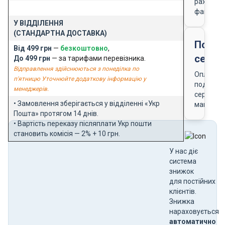
рахунку-
фактури
У ВІДДІЛЕННЯ
(СТАНДАРТНА ДОСТАВКА)
Подар
Від 499 грн
—
безкоштовно
,
серти
До 499 грн
— за тарифами перевізника.
Відправлення здійснюються з понеділка по
Оплата
п'ятницю Уточнюйте додаткову інформацію у
подарун
менеджерів.
сертифік
• Замовлення зберігається у відділенні «Укр
магазин
Пошта» протягом 14 днів.
• Вартість переказу післяплати Укр пошти
становить комісія — 2% + 10 грн.
У нас діє
система
знижок
для постійних
клієнтів.
Знижка
нараховується
автоматично