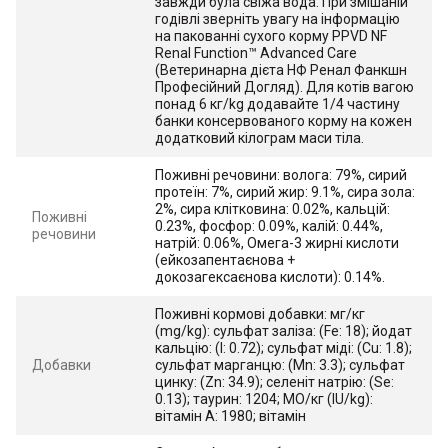
завжди була свіжа вода. При змішаній
годівлі зверніть увагу на інформацію
на пакованні сухого корму PPVD NF
Renal Function™ Advanced Care
(Ветеринарна дієта НФ Ренал Фанкшн
Професійний Догляд). Для котів вагою
понад 6 кг/kg додавайте 1/4 частину
банки консервованого корму на кожен
додатковий кілограм маси тіла.
Поживні речовини: волога: 79%, сирий
протеїн: 7%, сирий жир: 9.1%, сира зола:
2%, сира клітковина: 0.02%, кальцій:
Поживні
0.23%, фосфор: 0.09%, калій: 0.44%,
речовини
натрій: 0.06%, Омега-3 жирні кислоти
(ейкозапентаєнова +
докозагексаєнова кислоти): 0.14%.
Поживні кормові добавки: мг/кг
(mg/kg): сульфат заліза: (Fe: 18); йодат
кальцію: (I: 0.72); сульфат міді: (Cu: 1.8);
Добавки
сульфат марганцю: (Mn: 3.3); сульфат
цинку: (Zn: 34.9); селеніт натрію: (Se:
0.13); таурин: 1204; МО/кг (IU/kg):
вітамін А: 1980; вітамін