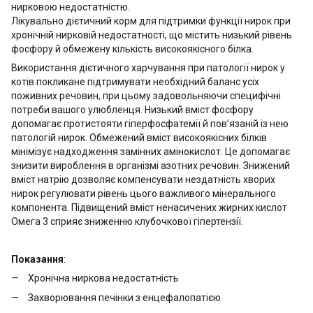
нирковою недостатністю.
Лікувально дієтичний корм для підтримки функції нирок при
хронічній нирковій недостатності, що містить низький рівень
фосфору й обмежену кількість високоякісного білка.
Використання дієтичного харчування при патології нирок у
котів покликане підтримувати необхідний баланс усіх
поживних речовин, при цьому задовольняючи специфічні
потреби вашого улюбленця. Низький вміст фосфору
допомагає протистояти гіперфосфатемії й пов’язаній із нею
патологій нирок. Обмежений вміст високоякісних білків
мінімізує надходження замінних амінокислот. Це допомагає
знизити вироблення в організмі азотних речовин. Знижений
вміст натрію дозволяє компенсувати нездатність хворих
нирок регулювати рівень цього важливого мінерального
компонента. Підвищений вміст ненасичених жирних кислот
Омега 3 сприяє зниженню клубочкової гіпертензії.
Показання
:
Хронічна ниркова недостатність
Захворювання печінки з енцефалопатією