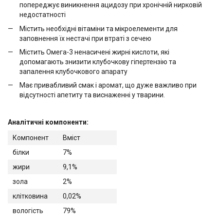
попереджує виникнення ацидозу при хронічній нирковій
недостатності
Містить необхідні вітаміни та мікроелементи для
заповнення їх нестачі при втраті з сечею
Містить Омега-3 ненасичені жирні кислоти, які
допомагають знизити клубочкову гіпертензію та
запалення клубочкового апарату
Має привабливий смак і аромат, що дуже важливо при
відсутності апетиту та виснаженні у тварини.
Аналітичні компоненти:
Компонент
Вміст
білки
7%
жири
9,1%
зола
2%
клітковина
0,02%
вологість
79%