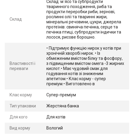
Склад: м`ясо та субпродукти
тваринного походження, риба та
продукти переробки риби, зернові,
рослинні олії та тваринні жири,
Склад
мінеральні речовини, цукри, джерела
протеїнів: свиняча печінка, серце та
печінка птиці, субпродукти індички та
лосося, рисове борошно.
• Підтримує функцію нирок у котів при
хронічній хворобі нирок. • Із
обмеженим вмістом білку та фосфору,
Властивості і
з підвищеним вмістом омега -3 жирних
переваги
кислот.• Має чудовий смак для
годування котів зі зниженим
апетитом.• Клас корму - супер
преміум.• Виготовлено в
Клас корму
Супер-преміум
Тип упаковки
Жерстяна банка
Для кого
Для котів
Вид корму
Вологий