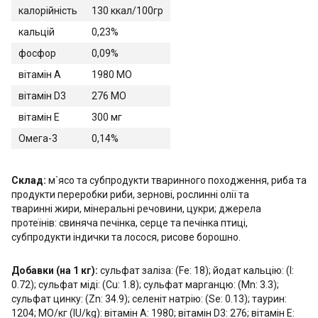
калорійність
130 ккал/100гр
кальцій
0,23%
фосфор
0,09%
вітамін А
1980 МО
вітамін D3
276 МО
вітамін E
300 мг
Омега-3
0,14%
Склад:
м`ясо та субпродукти тваринного походження, риба та
продукти переробки риби, зернові, рослинні олії та
тваринні жири, мінеральні речовини, цукри; джерела
протеїнів: свиняча печінка, серце та печінка птиці,
субпродукти індички та лосося, рисове борошно.
Добавки (на 1 кг):
сульфат заліза: (Fe: 18); йодат кальцію: (I:
0.72); сульфат міді: (Cu: 1.8); сульфат марганцю: (Mn: 3.3);
сульфат цинку: (Zn: 34.9); селеніт натрію: (Se: 0.13); таурин:
1204; МО/кг (IU/kg): вітамін А: 1980; вітамін D3: 276; вітамін Е: