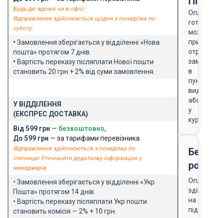
Після
Будь-де: вдома чи в офісі
Оплата
Відправлення здійснюються щодня з понеділка по
готівкою
суботу.
можлива
при
•
Замовлення зберігається у відділенні «Нова
отриманн
пошта» протягом 7 днів.
замовле
•
Вартість переказу післяплати Нової пошти
в
становить 20 грн + 2% від суми замовлення.
пункті
видачі
або
У ВІДДІЛЕННЯ
у
(ЕКСПРЕС ДОСТАВКА)
кур'єра
Від 599 грн
—
безкоштовно
,
До 599 грн
— за тарифами перевізника.
Відправлення здійснюються з понеділка по
Безго
п'ятницю Уточнюйте додаткову інформацію у
розра
менеджерів.
Оплата
• Замовлення зберігається у відділенні «Укр
здійснює
Пошта» протягом 14 днів.
на
• Вартість переказу післяплати Укр пошти
підставі
становить комісія — 2% + 10 грн.