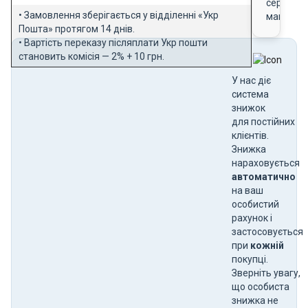
сертифік
• Замовлення зберігається у відділенні «Укр
магазин
Пошта» протягом 14 днів.
• Вартість переказу післяплати Укр пошти
становить комісія — 2% + 10 грн.
У нас діє
система
знижок
для постійних
клієнтів.
Знижка
нараховується
автоматично
на ваш
особистий
рахунок і
застосовується
при
кожній
покупці.
Зверніть увагу,
що особиста
знижка не