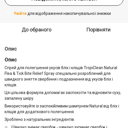
Увійти
для відображення накопичувальної знижки
%
До обраного
Порівняти
Опис
Опис
Спрей для полегшення укусів бліх і кліщів TropiClean Natural
Flea & Tick Bite Relief Spray спеціально розроблений для
швидкого зняття свербіння і подразнення від укусів бліх і
кліщів.
Ця цільова формула допомагає заспокоїти та відновити суху,
запалену шкіру.
Використовуйте із заспокійливим шампунем Natural від бліх і
кліщів для додаткового полегшення.
Зроблено з натуральних інгредієнтів.
Швидко знімає свербіж - швидко зупиняє свербіж і