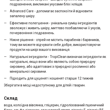
подразнення, викликані укусами бліх і кліщів.
Advanced Care - допомагає заспокоїти й відновити
запалену шкіру.
Ефективне полегшення - унікальна суміш інгредієнтів
зволожує і живить шкіру, миттєво позбавляючи її укусів,
почервоніння і подразнень.
Ніжне рішення - спрей не містить парабенів і барвників,
тому ви можете відчувати себе добре, використовуючи
продукти на шкірі вашого вихованця.
Натуральні інгредієнти - TropiClean визначає інгредієнти як
натуральні, якщо вони або являють собою природну
сировину, або адаптовані з природної рослинної або
мінеральної сировини.
Підходить для цуценят і кошенят старше 12 тижнів
Зберігати в місці недоступному для дітей і тварин.
Склад
вода, колоїдна вівсянка, гліцерин, гідролізований пшеничний
білок, альфа-гідрокси, етаноловий спирт, вітамін Е, вітамін B5,