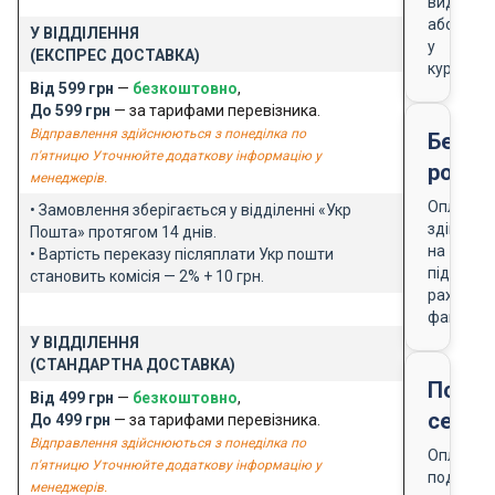
видачі
або
У ВІДДІЛЕННЯ
у
(ЕКСПРЕС ДОСТАВКА)
кур'єра
Від 599 грн
—
безкоштовно
,
До 599 грн
— за тарифами перевізника.
Відправлення здійснюються з понеділка по
Безго
п'ятницю Уточнюйте додаткову інформацію у
розра
менеджерів.
Оплата
• Замовлення зберігається у відділенні «Укр
здійснює
Пошта» протягом 14 днів.
на
• Вартість переказу післяплати Укр пошти
підставі
становить комісія — 2% + 10 грн.
рахунку-
фактури
У ВІДДІЛЕННЯ
(СТАНДАРТНА ДОСТАВКА)
Подар
Від 499 грн
—
безкоштовно
,
серти
До 499 грн
— за тарифами перевізника.
Відправлення здійснюються з понеділка по
Оплата
п'ятницю Уточнюйте додаткову інформацію у
подарун
менеджерів.