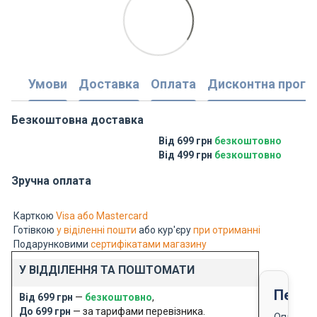
Умови
Доставка
Оплата
Дисконтна прогр
Безкоштовна доставка
Від 699 грн
безкоштовно
Від 499 грн
безкоштовно
Зручна оплата
Карткою
Visa або Mastercard
Готівкою
у віділенні пошти
або кур'єру
при отриманні
Подарунковими
сертифікатами магазину
У ВІДДІЛЕННЯ ТА ПОШТОМАТИ
Перед
Від 699 грн
—
безкоштовно
,
До 699 грн
— за тарифами перевізника.
Оплата