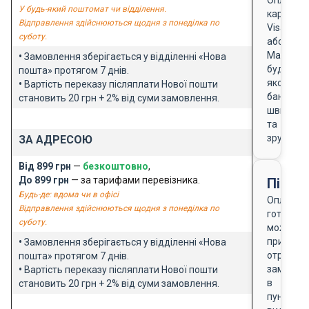
У будь-який поштомат чи відділення.
карткою
Відправлення здійснюються щодня з понеділка по
Visa
суботу.
або
Masterca
•
Замовлення зберігається у відділенні «Нова
будь-
пошта» протягом 7 днів.
якого
•
Вартість переказу післяплати Нової пошти
банку
становить 20 грн + 2% від суми замовлення.
швидко
та
зручно
ЗА АДРЕСОЮ
Від 899 грн
—
безкоштовно
,
До 899 грн
— за тарифами перевізника.
Після
Будь-де: вдома чи в офісі
Оплата
Відправлення здійснюються щодня з понеділка по
готівкою
суботу.
можлива
при
•
Замовлення зберігається у відділенні «Нова
отриманн
пошта» протягом 7 днів.
замовле
•
Вартість переказу післяплати Нової пошти
в
становить 20 грн + 2% від суми замовлення.
пункті