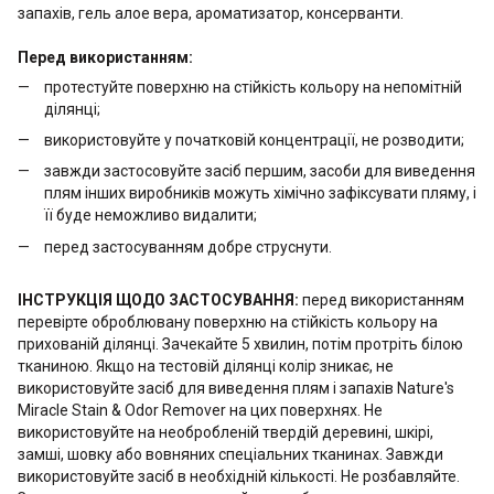
запахів, гель алое вера, ароматизатор, консерванти.
Перед використанням:
протестуйте поверхню на стійкість кольору на непомітній
ділянці;
використовуйте у початковій концентрації, не розводити;
завжди застосовуйте засіб першим, засоби для виведення
плям інших виробників можуть хімічно зафіксувати пляму, і
її буде неможливо видалити;
перед застосуванням добре струснути.
ІНСТРУКЦІЯ ЩОДО ЗАСТОСУВАННЯ:
перед використанням
перевірте оброблювану поверхню на стійкість кольору на
прихованій ділянці. Зачекайте 5 хвилин, потім протріть білою
тканиною. Якщо на тестовій ділянці колір зникає, не
використовуйте засіб для виведення плям і запахів Nature's
Miracle Stain & Odor Remover на цих поверхнях. Не
використовуйте на необробленій твердій деревині, шкірі,
замші, шовку або вовняних спеціальних тканинах. Завжди
використовуйте засіб в необхідній кількості. Не розбавляйте.