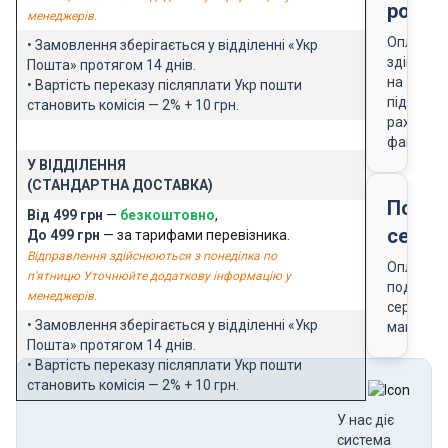
розра
менеджерів.
Оплата
• Замовлення зберігається у відділенні «Укр
здійснює
Пошта» протягом 14 днів.
на
• Вартість переказу післяплати Укр пошти
підставі
становить комісія — 2% + 10 грн.
рахунку-
фактури
У ВІДДІЛЕННЯ
(СТАНДАРТНА ДОСТАВКА)
Подар
Від 499 грн
—
безкоштовно
,
серти
До 499 грн
— за тарифами перевізника.
Відправлення здійснюються з понеділка по
Оплата
п'ятницю Уточнюйте додаткову інформацію у
подарун
менеджерів.
сертифік
• Замовлення зберігається у відділенні «Укр
магазин
Пошта» протягом 14 днів.
• Вартість переказу післяплати Укр пошти
становить комісія — 2% + 10 грн.
У нас діє
система