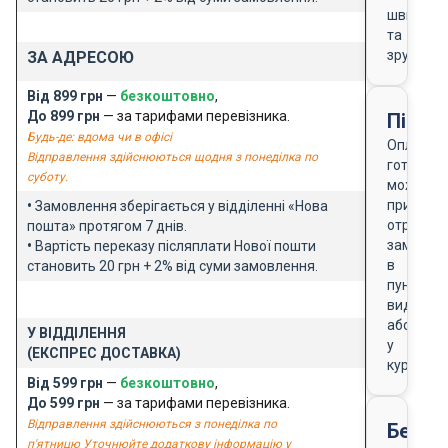
швидко
та
зручно
ЗА АДРЕСОЮ
Від 899 грн
—
безкоштовно
,
До 899 грн
— за тарифами перевізника.
Після
Будь-де: вдома чи в офісі
Оплата
Відправлення здійснюються щодня з понеділка по
готівкою
суботу.
можлива
при
•
Замовлення зберігається у відділенні «Нова
отриманн
пошта» протягом 7 днів.
замовле
•
Вартість переказу післяплати Нової пошти
в
становить 20 грн + 2% від суми замовлення.
пункті
видачі
або
У ВІДДІЛЕННЯ
у
(ЕКСПРЕС ДОСТАВКА)
кур'єра
Від 599 грн
—
безкоштовно
,
До 599 грн
— за тарифами перевізника.
Відправлення здійснюються з понеділка по
Безго
п'ятницю Уточнюйте додаткову інформацію у