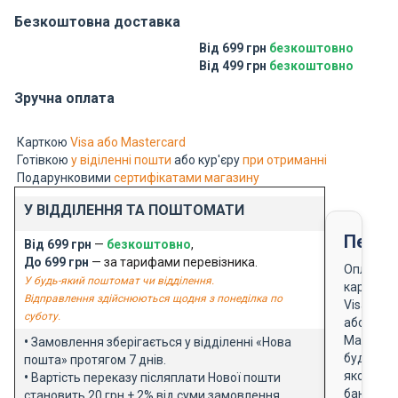
Безкоштовна доставка
Від 699 грн
безкоштовно
Від 499 грн
безкоштовно
Зручна оплата
Карткою
Visa або Mastercard
Готівкою
у віділенні пошти
або кур'єру
при отриманні
Подарунковими
сертифікатами магазину
У ВІДДІЛЕННЯ ТА ПОШТОМАТИ
Перед
Від 699 грн
—
безкоштовно
,
До 699 грн
— за тарифами перевізника.
Оплата
У будь-який поштомат чи відділення.
карткою
Відправлення здійснюються щодня з понеділка по
Visa
суботу.
або
Masterca
•
Замовлення зберігається у відділенні «Нова
будь-
пошта» протягом 7 днів.
якого
•
Вартість переказу післяплати Нової пошти
банку
становить 20 грн + 2% від суми замовлення.