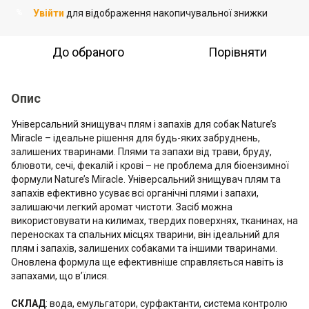
Увійти
для відображення накопичувальної знижки
%
До обраного
Порівняти
Опис
Універсальний знищувач плям і запахів для собак Nature’s
Miracle – ідеальне рішення для будь-яких забруднень,
залишених тваринами. Плями та запахи від трави, бруду,
блювоти, сечі, фекалій і крові – не проблема для біоензимної
формули Nature’s Miracle. Універсальний знищувач плям та
запахів ефективно усуває всі органічні плями і запахи,
залишаючи легкий аромат чистоти. Засіб можна
використовувати на килимах, твердих поверхнях, тканинах, на
переносках та спальних місцях тварини, він ідеальний для
плям і запахів, залишених собаками та іншими тваринами.
Оновлена ​​формула ще ефективніше справляється навіть із
запахами, що в’їлися.
СКЛАД
: вода, емульгатори, сурфактанти, система контролю