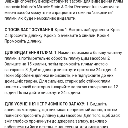
Завжди спочатку використовуйте засоби для виведення плям
і запахів Nature's Miracle Stain & Odor Remover. Інші чистячі та
миючі засоби можуть не спрацювати і хімічно "закріпити"
плями, які буде неможливо видалити.
СПОСІБ ЗАСТОСУВАННЯ
: Крок 1. Витріть забруднення. Крок
2. Просочіть ділянку. Крок 3. Зачекайте 5 хвилин. Крок 4.
Промокніть ділянку.
ДЛЯ ВИДАЛЕННЯ ПЛЯМ:
1. Намочіть якомога більшу частину
плями, а потім ретельно обробіть пляму цим засобом. 2.
Залиште на 15 хвилин, потім промокніть пляму чистою
ганчіркою. 3. Дайте ділянці висохнути протягом 24 годин. 4.
Поки оброблені ділянки висихають, не підпускайте до них
домашніх тварин. Для сильних, старих або стійких плям
нанесіть засіб повторно і накрийте вологою ганчіркою на 12
годин. Потім дайте висохнути 24 години.
ДЛЯ УСУНЕННЯ НЕПРИЄМНОГО ЗАПАХУ:
1. Видаліть
залишок матеріалу, що викликає неприємний запах, а потім
повністю просочіть ділянку цим засобом. Для того, щоб засіб
зміг глибоко проникнути до джерела запаху, важливо
забезпечити його ретельне нанесення, для килимових