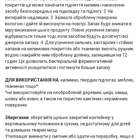
покриттів це може означати підняття килима і нанесення
засобу безпосередньо на підкладку та підлогу. 2. Не
витирайте надлишки. 3. Залиште оброблену поверхню
вологою і дайте їй висохнути на повітрі. Запах буде зникати в
міру висихання цього продукту. Повне усунення запаху
відбувається тільки тоді, коли засобом будуть досягнуті всі
джерела запаху. 4. Для усунення сильних, застарілих і стійких
запахів на килимових покриттях або тканинах змочіть рушник
водою і накрийте ним оброблену ділянку, залишивши на 12
годин. Це дозволить бактеріальній ферментативній
активності розщепитися і поглинути більше запаху.
ДЛЯ ВИКОРИСТАННЯ НА:
килимах, твердих підлогах, меблях,
тканинах тощо*.
*не використовуйте на необробленій деревині, шкірі, замші,
шовку або вовні, а також на пористих кам'яних і керамічних
поверхнях.
Зберігання
: зберігайте щільно закритий контейнер у
вертикальному положенні в сухому, недоступному для дітей
та домашніх тварин місці.
Утилізація: викинути у смітник або здати на переробку, якщо є