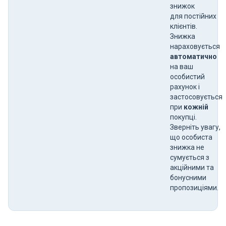
знижок
для постійних
клієнтів.
Знижка
нараховується
автоматично
на ваш
особистий
рахунок і
застосовується
при
кожній
покупці.
Зверніть увагу,
що особиста
знижка не
сумується з
акційними та
бонусними
пропозиціями.