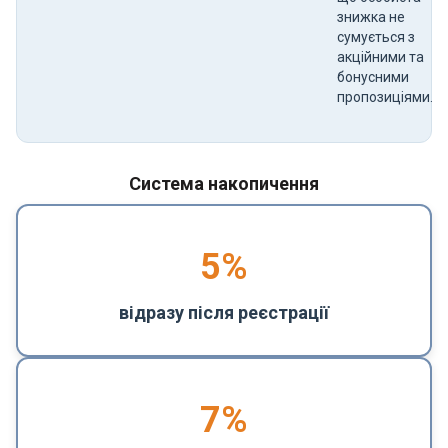
знижка не
сумується з
акційними та
бонусними
пропозиціями.
Система накопичення
5
%
відразу після реєстрації
7%