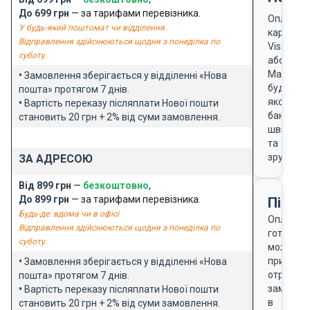
До 699 грн
— за тарифами перевізника.
Оплата
У будь-який поштомат чи відділення.
карткою
Відправлення здійснюються щодня з понеділка по
Visa
суботу.
або
Masterca
•
Замовлення зберігається у відділенні «Нова
будь-
пошта» протягом 7 днів.
якого
•
Вартість переказу післяплати Нової пошти
банку
становить 20 грн + 2% від суми замовлення.
швидко
та
зручно
ЗА АДРЕСОЮ
Від 899 грн
—
безкоштовно
,
До 899 грн
— за тарифами перевізника.
Після
Будь-де: вдома чи в офісі
Оплата
Відправлення здійснюються щодня з понеділка по
готівкою
суботу.
можлива
при
•
Замовлення зберігається у відділенні «Нова
отриманн
пошта» протягом 7 днів.
замовле
•
Вартість переказу післяплати Нової пошти
в
становить 20 грн + 2% від суми замовлення.