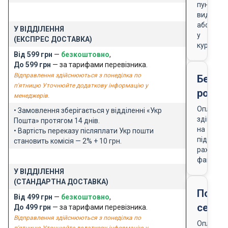
пункті
видачі
або
У ВІДДІЛЕННЯ
у
(ЕКСПРЕС ДОСТАВКА)
кур'єра
Від 599 грн
—
безкоштовно
,
До 599 грн
— за тарифами перевізника.
Відправлення здійснюються з понеділка по
Безго
п'ятницю Уточнюйте додаткову інформацію у
розра
менеджерів.
Оплата
• Замовлення зберігається у відділенні «Укр
здійснює
Пошта» протягом 14 днів.
на
• Вартість переказу післяплати Укр пошти
підставі
становить комісія — 2% + 10 грн.
рахунку-
фактури
У ВІДДІЛЕННЯ
(СТАНДАРТНА ДОСТАВКА)
Подар
Від 499 грн
—
безкоштовно
,
серти
До 499 грн
— за тарифами перевізника.
Відправлення здійснюються з понеділка по
Оплата