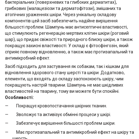
бактеріальних (поверхневих та глибоких дерматитах),
грибкових (малацезіози та дерматофітози), змішаних та
атопічних ураженнях шкіри. Через унікальну складову
компонентів цей засіб забезпечить надійне вирішення
більшості проблем. Шампунь має антисептичні властивості,
що стимулюють регенерацію мертвих клітин шкіри (роговий
шар), що придає свіжості та природного блиску шкіри, а також
покращує захисні властивості. У складі є фітосфінгозін, який
сприяє повному відновленню, а також має протизапальний та
антимікробний ефект.
Засіб підходить для застування як собакам, так і кішкам для
відновлення здорового стану шерсті та шкіри. Додатково,
елементи, що входять до складу заспокоюють шкіру, чим
покращують настрій тварини. Шампунь не має шкідливих
властивостей на тварину, тому ви можете бути спокійні.
Особливості:
Покращує кровопостачання шкірних тканин.
Зволожує та активізує обмінні процеси у шкірі.
Забезпечує вирішення більшості проблем шкіри.
Має протизапальний та антимікробний ефект на шкіру та
шерсть.