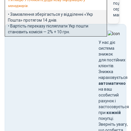
п'ятницю Уточнюйте додаткову інформацію у
подарун
менеджерів.
сертифік
• Замовлення зберігається у відділенні «Укр
магазин
Пошта» протягом 14 днів.
• Вартість переказу післяплати Укр пошти
становить комісія — 2% + 10 грн.
У нас діє
система
знижок
для постійних
клієнтів.
Знижка
нараховується
автоматично
на ваш
особистий
рахунок і
застосовується
при
кожній
покупці.
Зверніть увагу,
що особиста