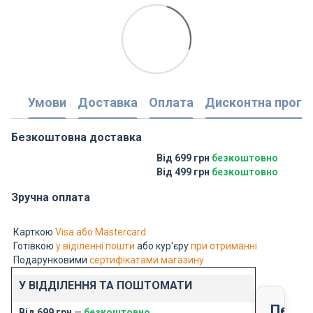
Умови
Доставка
Оплата
Дисконтна прогр
Безкоштовна доставка
Від 699 грн
безкоштовно
Від 499 грн
безкоштовно
Зручна оплата
Карткою
Visa або Mastercard
Готівкою
у віділенні пошти
або кур'єру
при отриманні
Подарунковими
сертифікатами магазину
У ВІДДІЛЕННЯ ТА ПОШТОМАТИ
Перед
Від 699 грн
—
безкоштовно
,