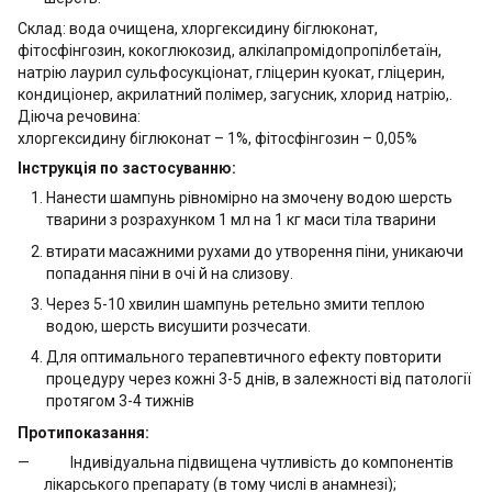
Склад: вода очищена, хлоргексидину біглюконат,
фітосфінгозин, кокоглюкозид, алкілапромідопропілбетаїн,
натрію лаурил сульфосукціонат, гліцерин куокат, гліцерин,
кондиціонер, акрилатний полімер, загусник, хлорид натрію,.
Діюча речовина:
хлоргексидину біглюконат – 1%, фітосфінгозин – 0,05%
Інструкція по застосуванню:
Нанести шампунь рівномірно на змочену водою шерсть
тварини з розрахунком 1 мл на 1 кг маси тіла тварини
втирати масажними рухами до утворення піни, уникаючи
попадання піни в очі й на слизову.
Через 5-10 хвилин шампунь ретельно змити теплою
водою, шерсть висушити розчесати.
Для оптимального терапевтичного ефекту повторити
процедуру через кожні 3-5 днів, в залежності від патології
протягом 3-4 тижнів
Протипоказання:
Індивідуальна підвищена чутливість до компонентів
лікарського препарату (в тому числі в анамнезі);