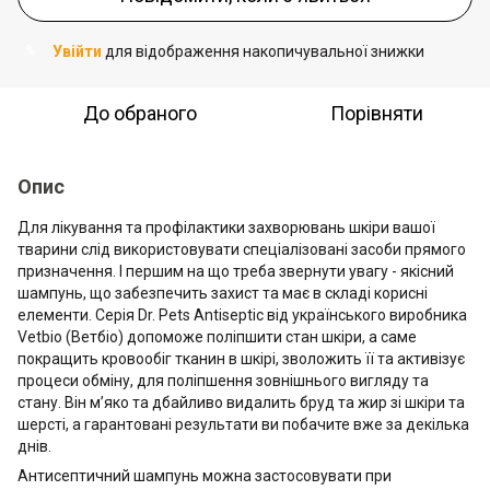
Увійти
для відображення накопичувальної знижки
%
До обраного
Порівняти
Опис
Для лікування та профілактики захворювань шкіри вашої
тварини слід використовувати спеціалізовані засоби прямого
призначення. І першим на що треба звернути увагу - якісний
шампунь, що забезпечить захист та має в складі корисні
елементи. Серія Dr. Pets Antiseptic від українського виробника
Vetbio (Ветбіо) допоможе поліпшити стан шкіри, а саме
покращить кровообіг тканин в шкірі, зволожить її та активізує
процеси обміну, для поліпшення зовнішнього вигляду та
стану. Він м’яко та дбайливо видалить бруд та жир зі шкіри та
шерсті, а гарантовані результати ви побачите вже за декілька
днів.
Антисептичний шампунь можна застосовувати при