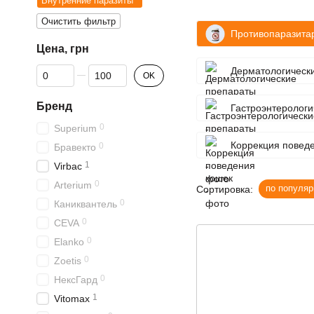
Внутренние паразиты
Очистить фильтр
Противопаразита
Цена, грн
От Цена, грн
До Цена, грн
Дерматологически
OK
Бренд
Гастроэнтерологи
0
Superium
Коррекция повед
0
Бравекто
1
Virbac
0
Arterium
по популяр
Сортировка:
0
Каниквантель
0
CEVA
0
Elanko
0
Zoetis
0
НексГард
1
Vitomax