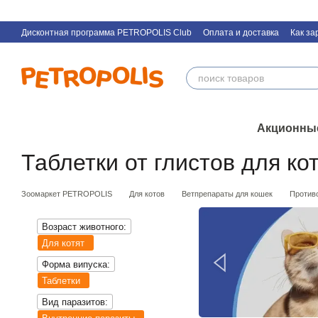
Перейти к основному контенту
Дисконтная программа PETROPOLIS Club
Оплата и доставка
Как за
Контактная информация
Акционны
Таблетки от глистов для ко
Зоомаркет PETROPOLIS
Для котов
Ветпрепараты для кошек
Против
Возраст животного:
Для котят
Форма випуска:
Таблетки
Вид паразитов: