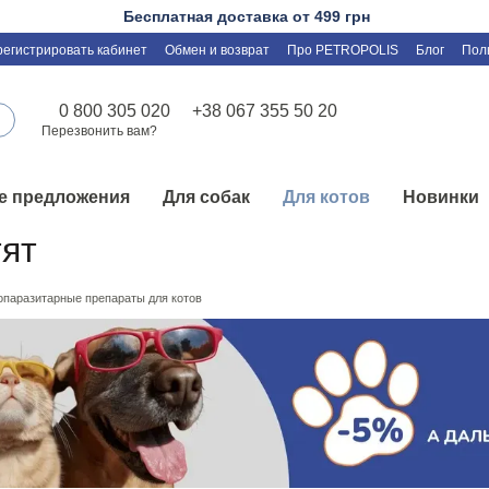
Бесплатная доставка от 499 грн
регистрировать кабинет
Обмен и возврат
Про PETROPOLIS
Блог
Пол
0 800 305 020
+38 067 355 50 20
Перезвонить вам?
е предложения
Для собак
Для котов
Новинки
тят
опаразитарные препараты для котов