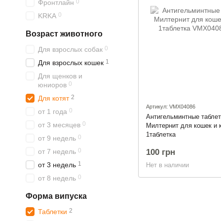
0
Фронтлайн
0
KRKA
Возраст животного
0
Для взрослых собак
1
Для взрослых кошек
Для щенков и
0
юниоров
2
Для котят
Артикул: VMX04086
0
от 1 года
Антигельминтные таблет
0
от 3 месяцев
Милтернит для кошек и к
1таблетка
0
от 9 недель
0
от 7 недель
100 грн
1
от 3 недель
Нет в наличии
0
от 8 недель
Форма випуска
2
Таблетки