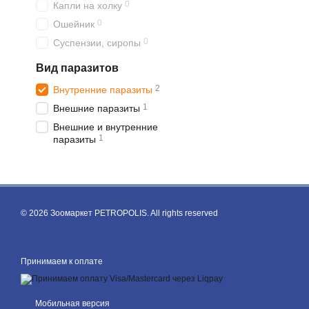
0
Капли на холку
0
Ошейник
0
Суспензии, сиропы
Вид паразитов
2
Внутренние паразиты
1
Внешние паразиты
Внешние и внутренние
1
паразиты
© 2026 Зоомаркет PETROPOLIS. All rights reserved
Принимаем к оплате
Мобильная версия