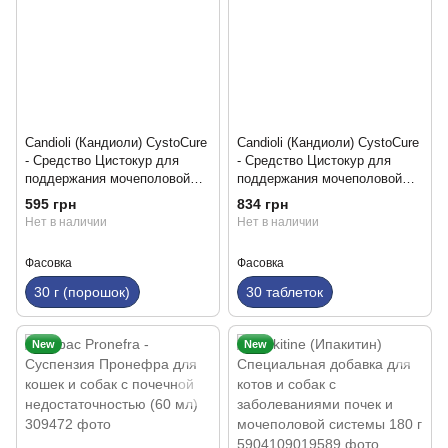
Candioli (Кандиоли) CystoCure
Candioli (Кандиоли) CystoCure
- Средство Цистокур для
- Средство Цистокур для
поддержания мочеполовой
поддержания мочеполовой
системы у собак и кошек, 30г
системы у собак и кошек ,30
595 грн
834 грн
порошок
таблеток
Нет в наличии
Нет в наличии
Фасовка
Фасовка
30 г (порошок)
30 таблеток
New
New