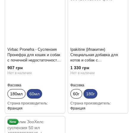
Virbac Pronefra - Суспензия
Ipakitine (Ипакитин)
Пронефра для кошек и собак
Специальная добавка для
с почечной недостаточностью
котов и собак с
(60 мл)
заболеваниями почек и
907 грн
1 330 грн
мочеполовой системы 180 г
Нет в наличии
Нет в наличии
Фасовка
Фасовка
180мл
60мл
60г
180г
Страна производитель
Страна производитель
Франция
Франция
New