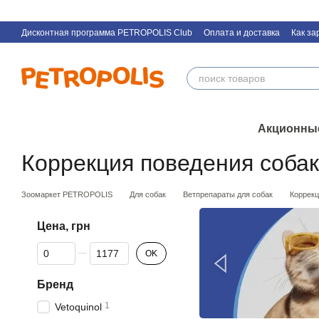
Перейти к основному контенту
Дисконтная программа PETROPOLIS Club
Оплата и доставка
Как за
Контактная информация
Акционны
Коррекция поведения собак
Зоомаркет PETROPOLIS
Для собак
Ветпрепараты для собак
Коррекц
Цена, грн
От Цена, грн
До Цена, грн
OK
Бренд
1
Vetoquinol