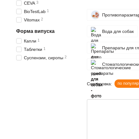
3
CEVA
1
BioTestLab
Противопаразита
2
Vitomax
Форма випуска
Вода для собак
1
Капли
Препараты для гл
1
Таблетки
2
Суспензии, сиропы
Стоматологически
по популяр
Сортировка: