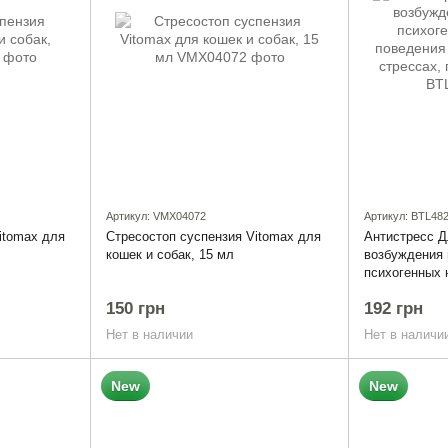
Артикул: VMX04072
Артикул: BTL48
itomax для
Стресостоп суспензия Vitomax для
Антистресс Д
кошек и собак, 15 мл
возбуждения 
психогенных 
кошек и собак
150 грн
192 грн
пероральный 
Нет в наличии
Нет в наличи
New
New