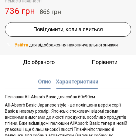
Немає в наявності
736 грн
866 грн
Повідомити, коли з'явиться
Увійти
для відображення накопичувальної знижки
%
До обраного
Порівняти
Опис
Характеристики
Пелюшки All-Absorb Basic для собак 60х90см
All-Absorb Basic Japanese style - це поліпшена версія серії
Basic в новому розмірі. Японські споживачі відомі своїми
високими вимогами до якості продуктів, особливо продуктів
гігієни. Вже всімвідомі пелюшки AllAbsorb Basic тепер в новій
упаковці і ще більш високої якості Гігієнічніпоглинаючі
пелюшки для собак з атрактантом (залучає собаку до