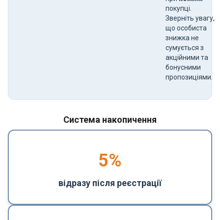
покупці.
Зверніть увагу,
що особиста
знижка не
сумується з
акційними та
бонусними
пропозиціями.
Система накопичення
5
%
відразу після реєстрації