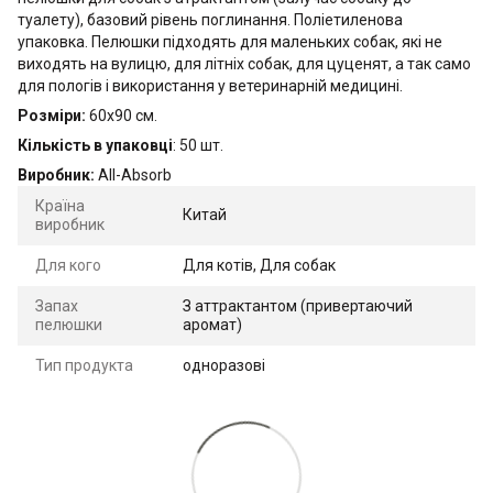
туалету), базовий рівень поглинання. Поліетиленова
упаковка. Пелюшки підходять для маленьких собак, які не
виходять на вулицю, для літніх собак, для цуценят, а так само
для пологів і використання у ветеринарній медицині.
Розміри:
60х90 см.
Кількість в упаковці
: 50 шт.
Виробник:
All-Absorb
Країна
Китай
виробник
Для кого
Для котів, Для собак
Запах
З аттрактантом (привертаючий
пелюшки
аромат)
Тип продукта
одноразові