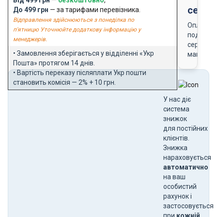
серти
До 499 грн
— за тарифами перевізника.
Відправлення здійснюються з понеділка по
Оплата
п'ятницю Уточнюйте додаткову інформацію у
подарун
менеджерів.
сертифік
• Замовлення зберігається у відділенні «Укр
магазин
Пошта» протягом 14 днів.
• Вартість переказу післяплати Укр пошти
становить комісія — 2% + 10 грн.
У нас діє
система
знижок
для постійних
клієнтів.
Знижка
нараховується
автоматично
на ваш
особистий
рахунок і
застосовується
при
кожній