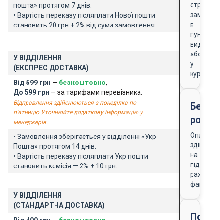
отриманн
пошта» протягом 7 днів.
замовле
•
Вартість переказу післяплати Нової пошти
в
становить 20 грн + 2% від суми замовлення.
пункті
видачі
або
У ВІДДІЛЕННЯ
у
(ЕКСПРЕС ДОСТАВКА)
кур'єра
Від 599 грн
—
безкоштовно
,
До 599 грн
— за тарифами перевізника.
Відправлення здійснюються з понеділка по
Безго
п'ятницю Уточнюйте додаткову інформацію у
розра
менеджерів.
Оплата
• Замовлення зберігається у відділенні «Укр
здійснює
Пошта» протягом 14 днів.
на
• Вартість переказу післяплати Укр пошти
підставі
становить комісія — 2% + 10 грн.
рахунку-
фактури
У ВІДДІЛЕННЯ
(СТАНДАРТНА ДОСТАВКА)
Подар
Від 499 грн
—
безкоштовно
,