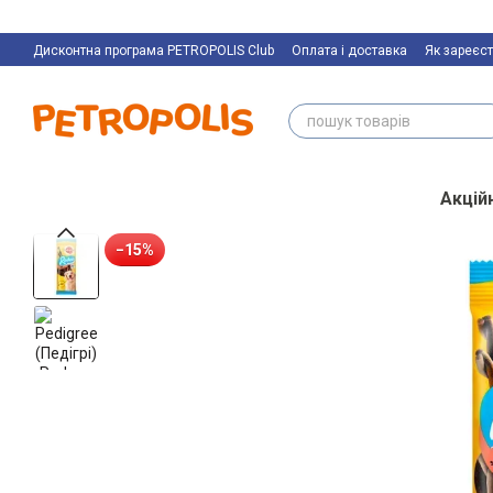
Перейти к основному контенту
Дисконтна програма PETROPOLIS Club
Оплата і доставка
Як зареєст
Акційн
−15%