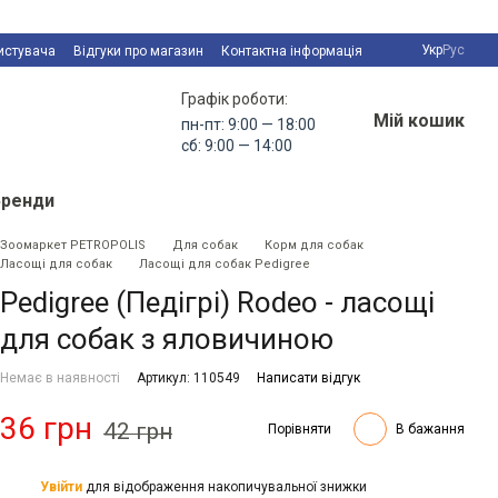
Укр
Рус
истувача
Відгуки про магазин
Контактна інформація
Графік роботи:
Мій кошик
пн-пт: 9:00 — 18:00
сб: 9:00 — 14:00
Бренди
Зоомаркет PETROPOLIS
Для собак
Корм для собак
Ласощі для собак
Ласощі для собак Pedigree
Pedigree (Педігрі) Rodeo - ласощі
для собак з яловичиною
Немає в наявності
Артикул: 110549
Написати відгук
36 грн
42 грн
Порівняти
В бажання
Увійти
для відображення накопичувальної знижки
%