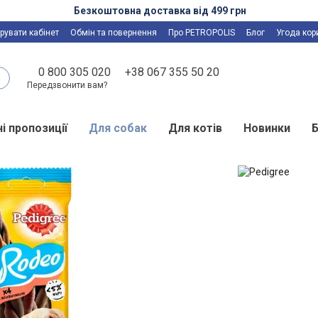
Безкоштовна доставка від 499 грн
рувати кабінет
Обмін та повернення
Про PETROPOLIS
Блог
Угода кор
0 800 305 020
+38 067 355 50 20
Передзвонити вам?
і пропозиції
Для собак
Для котів
Новинки