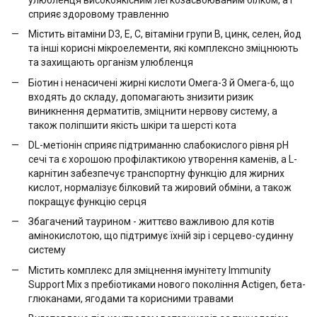
сприяє здоровому травленню
Містить вітаміни D3, Е, С, вітаміни групи B, цинк, селен, йод
та інші корисні мікроелементи, які комплексно зміцнюють
та захищають організм улюбленця
Біотин і ненасичені жирні кислоти Омега-3 й Омега-6, що
входять до складу, допомагають знизити ризик
виникнення дерматитів, зміцнити нервову систему, а
також поліпшити якість шкіри та шерсті кота
DL-метіонін сприяє підтриманню слабокислого рівня pH
сечі та є хорошою профілактикою утворення каменів, а L-
карнітин забезпечує транспортну функцію для жирних
кислот, нормалізує білковий та жировий обміни, а також
покращує функцію серця
Збагачений таурином - життєво важливою для котів
амінокислотою, що підтримує їхній зір і серцево-судинну
систему
Містить комплекс для зміцнення імунітету Immunity
Support Mix з пребіотиками нового покоління Actigen, бета-
глюканами, ягодами та корисними травами