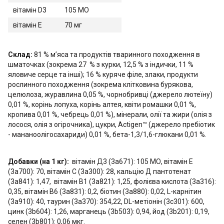
вітамін D3
105 МО
вітамін E
70 мг
Склад:
81 % м’яса та продуктів тваринного походження в
шматочках (зокрема 27 % з курки, 12,5 % з індички, 11 %
яловиче серце та інші); 16 % куряче філе, злаки, продукти
рослинного походження (зокрема клітковина бурякова,
целюлоза, журавлина 0,05 %, чорнобривці (джерело лютеїну)
0,01 %, корінь лопуха, корінь алтея, квіти ромашки 0,01 %,
кропива 0,01 %, чебрець 0,01 %), мінерали, олії та жири (олія з
лосося, олія з огірочника), цукри, Actigen™ (джерело пребіотик
- мананоолігосахариди) 0,01 %, бета-1,3/1,6-глюкани 0,01 %.
Добавки (на 1 кг):
вітамін Д3 (3a671): 105 МО, вітамін Е
(3a700): 70, вітамін C (3a300): 28, кальцію Д пантотенат
(3а841): 1,47, вітамін В1 (3а821): 1,25, фолієва кислота (3а316):
0,35, вітамін B6 (3a831): 0,2, біотин (3a880): 0,02, L-карнітин
(3а910): 40, таурин (3a370): 354,22, DL-метіонін (3с301): 600,
цинк (3b604): 1,26, марганець (3b503): 0,94, йод (3b201): 0,19,
селен (3b801): 0,06 мкг.