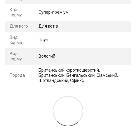
Клас
Супер-преміум
корму
Для кого
Для котів
Вид
Пауч
корма
Вид
Вологий
корму
Британський короткошерстий,
Порода
Британський, Бенгальський, Сіамський,
Шотландський, Сфінкс