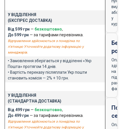
пункті
видачі
або
У ВІДДІЛЕННЯ
у
(ЕКСПРЕС ДОСТАВКА)
кур'єра
Від 599 грн
—
безкоштовно
,
До 599 грн
— за тарифами перевізника.
Відправлення здійснюються з понеділка по
Безго
п'ятницю Уточнюйте додаткову інформацію у
розра
менеджерів.
Оплата
• Замовлення зберігається у відділенні «Укр
здійснює
Пошта» протягом 14 днів.
на
• Вартість переказу післяплати Укр пошти
підставі
становить комісія — 2% + 10 грн.
рахунку-
фактури
У ВІДДІЛЕННЯ
(СТАНДАРТНА ДОСТАВКА)
Подар
Від 499 грн
—
безкоштовно
,
серти
До 499 грн
— за тарифами перевізника.
Відправлення здійснюються з понеділка по
Оплата
п'ятницю Уточнюйте додаткову інформацію у