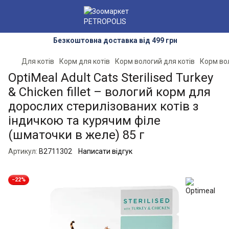
Безкоштовна доставка від 499 грн
Для котів
Корм для котів
Корм вологий для котів
Корм вол
OptiMeal Adult Cats Sterilised Turkey
& Chicken fillet – вологий корм для
дорослих стерилізованих котів з
індичкою та курячим філе
(шматочки в желе) 85 г
Артикул:
B2711302
Написати відгук
−22%