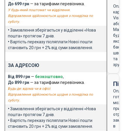
До 699 грн
— за тарифами перевізника.
Оплата
У будь-який поштомат чи відділення.
карткою
Відправлення здійснюються щодня з понеділка по
Visa
суботу.
або
Masterca
•
Замовлення зберігається у відділенні «Нова
будь-
пошта» протягом 7 днів.
якого
•
Вартість переказу післяплати Нової пошти
банку
становить 20 грн + 2% від суми замовлення.
швидко
та
зручно
ЗА АДРЕСОЮ
Від 899 грн
—
безкоштовно
,
До 899 грн
— за тарифами перевізника.
Після
Будь-де: вдома чи в офісі
Оплата
Відправлення здійснюються щодня з понеділка по
готівкою
суботу.
можлива
при
•
Замовлення зберігається у відділенні «Нова
отриманн
пошта» протягом 7 днів.
замовле
•
Вартість переказу післяплати Нової пошти
в
становить 20 грн + 2% від суми замовлення.