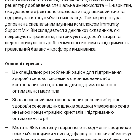
рецептуру добавлена спеціальна амінокислота — L-карнітин,
яка дозволяє ефективно спалювати надлишковий жир та
підтримувати тонус м'язів вихованця. Також рецептура
доповнена спеціальним імунним комплексом Immunity
Support Mix. Він складається з декількох складників, які
покращують травлення, підтримують здоров'я шкіри та
шерсті, стимулюють роботу імунної системи та підтримують
правильний баланс мікрофлори кишківника.
Основні переваги:
Це спеціально розроблений раціон для підтримання
здоров’я сечової системи в стерилізованих або
кастрованих котів, а також для підтримання їхньої
оптимальної маси тіла
Збалансований вміст мінеральних речовин зберігає
здоров’я сечовивідних шляхів завдяки утворенню сечі з
низькою концентрацією кристалів і підтриманню
оптимального pH
Містить 98% протеїну тваринного походження, водночас
свіже м’ясо індички у вигляді фаршу не тільки забезпечує
улюбленця високоякісним легкозасвоюваним білком, а і