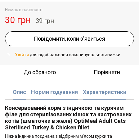
Немає в наявності
30 грн
39 грн
Повідомити, коли з'явиться
Увійти
для відображення накопичувальної знижки
%
До обраного
Порівняти
Опис
Норми годування
Характеристики
Консервований корм з індичкою та курячим
філе для стерилізованих кішок та кастрованих
котів (шматочки в желе) OptiMeal Adult Cats
Sterilised Turkey & Chicken fillet
Ніжна індичка поєднана з відбірним м'ясом курки та