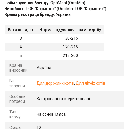
Найменування бренду:
OptiMeal (ОптіМіл)
Виробник:
ТОВ "Кормотех" (ОптіМіл, ТОВ "Кормотех")
Країна реєстрації бренду:
Україна
Вага кота, кг
Норма годування, грамів/добу
3
130-215
4
170-215
5
215-300
Країна
Україна
виробник
Вік
Для дорослих котів
,
Для літніх котів
тварини
Особливі
Кастровані та стерилізовані
потреби
Тип
На основі м'яса
корму
Склад
12