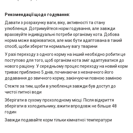
Рекомендації щодо годування:
Давати з розрахунку ваги, віку, активності та стану
улюбленця. Дотримуйтеся норм годування, але завжди
враховуйте індивідуальні потреби організму кота. Добова
норма може варіюватися, але має бути адаптована в такий
спосіб, щоби зберегти нормальну вагу тварини
У разі переходу з одного корму на інший необхідно робити це
поступово для того, щоб організм кота зміг адаптуватися до
нового раціону. У середньому процес переходу на новий корм
триває приблизно 5 днів, починаючи з незначного його
додавання до звичного корму, закінчуючи повною заміною
Стежте за тим, щоби в улюбленця завжди був доступ до
чистої питної води
Зберігати в сухому прохолодному місці. Після відкриття
зберігати в холодильнику, вжити впродовж не більше 48
годин
Завжди подавайте корм тільки кімнатної температури