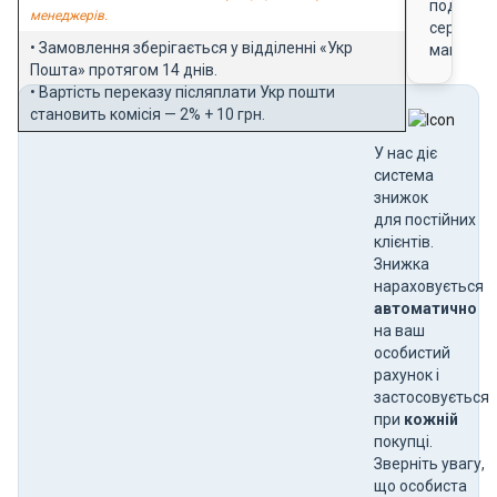
подарун
менеджерів.
сертифік
• Замовлення зберігається у відділенні «Укр
магазин
Пошта» протягом 14 днів.
• Вартість переказу післяплати Укр пошти
становить комісія — 2% + 10 грн.
У нас діє
система
знижок
для постійних
клієнтів.
Знижка
нараховується
автоматично
на ваш
особистий
рахунок і
застосовується
при
кожній
покупці.
Зверніть увагу,
що особиста