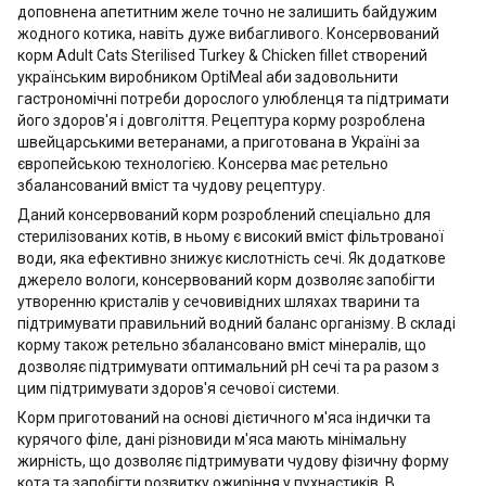
доповнена апетитним желе точно не залишить байдужим
жодного котика, навіть дуже вибагливого. Консервований
корм Adult Cats Sterilised Turkey & Chicken fillet створений
українським виробником OptiMeal аби задовольнити
гастрономічні потреби дорослого улюбленця та підтримати
його здоров'я і довголіття. Рецептура корму розроблена
швейцарськими ветеранами, а приготована в Україні за
європейською технологією. Консерва має ретельно
збалансований вміст та чудову рецептуру.
Даний консервований корм розроблений спеціально для
стерилізованих котів, в ньому є високий вміст фільтрованої
води, яка ефективно знижує кислотність сечі. Як додаткове
джерело вологи, консервований корм дозволяє запобігти
утворенню кристалів у сечовивідних шляхах тварини та
підтримувати правильний водний баланс організму. В складі
корму також ретельно збалансовано вміст мінералів, що
дозволяє підтримувати оптимальний pH сечі та ра разом з
цим підтримувати здоров'я сечової системи.
Корм приготований на основі дієтичного м'яса індички та
курячого філе, дані різновиди м'яса мають мінімальну
жирність, що дозволяє підтримувати чудову фізичну форму
кота та запобігти розвитку ожиріння у пухнастиків. В