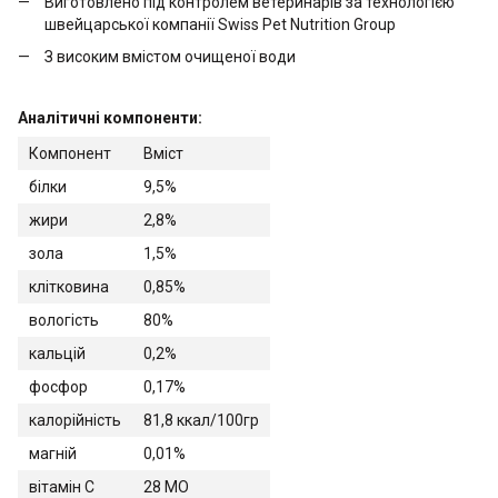
Виготовлено під контролем ветеринарів за технологією
швейцарської компанії Swiss Pet Nutrition Group
З високим вмістом очищеної води
Аналітичні компоненти:
Компонент
Вміст
білки
9,5%
жири
2,8%
зола
1,5%
клітковина
0,85%
вологість
80%
кальцій
0,2%
фосфор
0,17%
калорійність
81,8 ккал/100гр
магній
0,01%
вітамін C
28 МО