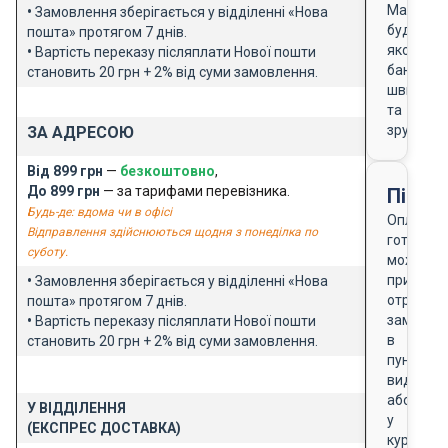
Masterca
•
Замовлення зберігається у відділенні «Нова
будь-
пошта» протягом 7 днів.
якого
•
Вартість переказу післяплати Нової пошти
банку
становить 20 грн + 2% від суми замовлення.
швидко
та
зручно
ЗА АДРЕСОЮ
Від 899 грн
—
безкоштовно
,
До 899 грн
— за тарифами перевізника.
Після
Будь-де: вдома чи в офісі
Оплата
Відправлення здійснюються щодня з понеділка по
готівкою
суботу.
можлива
при
•
Замовлення зберігається у відділенні «Нова
отриманн
пошта» протягом 7 днів.
замовле
•
Вартість переказу післяплати Нової пошти
в
становить 20 грн + 2% від суми замовлення.
пункті
видачі
або
У ВІДДІЛЕННЯ
у
(ЕКСПРЕС ДОСТАВКА)
кур'єра