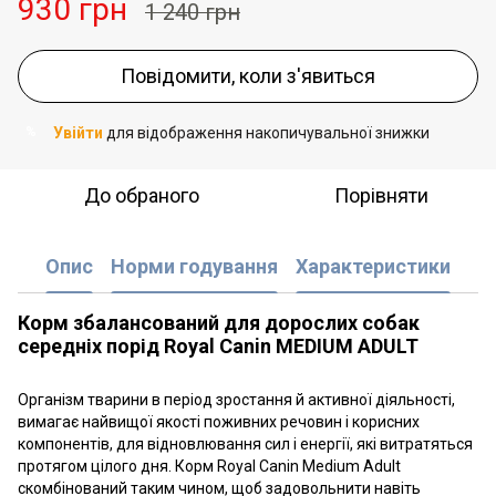
930 грн
1 240 грн
Повідомити, коли з'явиться
Увійти
для відображення накопичувальної знижки
%
До обраного
Порівняти
Опис
Норми годування
Характеристики
Корм збалансований для дорослих собак
середніх порід
Royal Canin MEDIUM ADULT
Організм тварини в період зростання й активної діяльності,
вимагає найвищої якості поживних речовин і корисних
компонентів, для відновлювання сил і енергії, які витратяться
протягом цілого дня. Корм Royal Canin Medium Adult
скомбінований таким чином, щоб задовольнити навіть