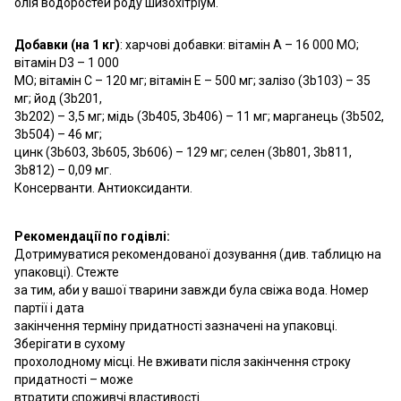
олія водоростей роду шизохітріум.
Добавки (на 1 кг)
: харчові добавки: вітамін A – 16 000 MO;
вітамін D3 – 1 000
MO; вітамін C – 120 мг; вітамін E – 500 мг; залiзо (3b103) – 35
мг; йод (3b201,
3b202) – 3,5 мг; мiдь (3b405, 3b406) – 11 мг; марганець (3b502,
3b504) – 46 мг;
цинк (3b603, 3b605, 3b606) – 129 мг; селен (3b801, 3b811,
3b812) – 0,09 мг.
Консерванти. Aнтиоксиданти.
Рекомендації по годівлі:
Дотримуватися рекомендованої дозування (див. таблицю на
упаковці). Стежте
за тим, аби у вашої тварини завжди була свіжа вода. Номер
партії і дата
закінчення терміну придатності зазначені на упаковці.
Зберігати в сухому
прохолодному мiсці. Не вживати після закінчення строку
придатності – може
втратити споживчі властивості.