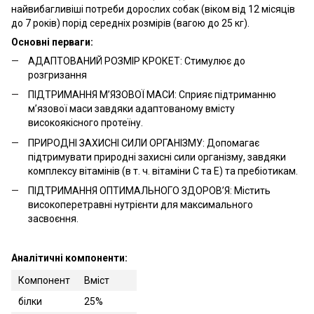
найвибагливіші потреби дорослих собак (віком від 12 місяців
до 7 років) порід середніх розмірів (вагою до 25 кг).
Основні перваги:
АДАПТОВАНИЙ РОЗМІР КРОКЕТ: Cтимулює до
розгризання
ПІДТРИМАННЯ М’ЯЗОВОЇ МАСИ: Сприяє підтриманню
м’язової маси завдяки адаптованому вмісту
високоякісного протеїну.
ПРИРОДНІ ЗАХИСНІ СИЛИ ОРГАНІЗМУ: Допомагає
підтримувати природні захисні сили організму, завдяки
комплексу вітамінів (в т. ч. вітаміни С та Е) та пребіотикам.
ПІДТРИМАННЯ ОПТИМАЛЬНОГО ЗДОРОВ’Я: Містить
високоперетравні нутрієнти для максимального
засвоєння.
Аналітичні компоненти:
Компонент
Вміст
білки
25%