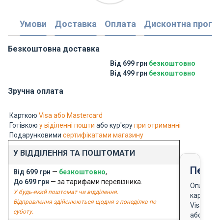
Умови
Доставка
Оплата
Дисконтна прогр
Безкоштовна доставка
Від 699 грн
безкоштовно
Від 499 грн
безкоштовно
Зручна оплата
Карткою
Visa або Mastercard
Готівкою
у віділенні пошти
або кур'єру
при отриманні
Подарунковими
сертифікатами магазину
У ВІДДІЛЕННЯ ТА ПОШТОМАТИ
Перед
Від 699 грн
—
безкоштовно
,
До 699 грн
— за тарифами перевізника.
Оплата
У будь-який поштомат чи відділення.
карткою
Відправлення здійснюються щодня з понеділка по
Visa
суботу.
або