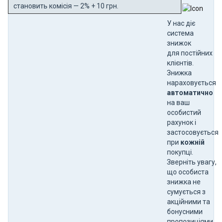
становить комісія — 2% + 10 грн.
У нас діє
система
знижок
для постійних
клієнтів.
Знижка
нараховується
автоматично
на ваш
особистий
рахунок і
застосовується
при
кожній
покупці.
Зверніть увагу,
що особиста
знижка не
сумується з
акційними та
бонусними
пропозиціями.