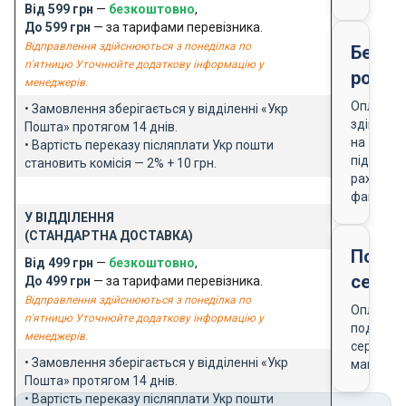
Від 599 грн
—
безкоштовно
,
До 599 грн
— за тарифами перевізника.
Відправлення здійснюються з понеділка по
Безго
п'ятницю Уточнюйте додаткову інформацію у
розра
менеджерів.
Оплата
• Замовлення зберігається у відділенні «Укр
здійснює
Пошта» протягом 14 днів.
на
• Вартість переказу післяплати Укр пошти
підставі
становить комісія — 2% + 10 грн.
рахунку-
фактури
У ВІДДІЛЕННЯ
(СТАНДАРТНА ДОСТАВКА)
Подар
Від 499 грн
—
безкоштовно
,
серти
До 499 грн
— за тарифами перевізника.
Відправлення здійснюються з понеділка по
Оплата
п'ятницю Уточнюйте додаткову інформацію у
подарун
менеджерів.
сертифік
• Замовлення зберігається у відділенні «Укр
магазин
Пошта» протягом 14 днів.
• Вартість переказу післяплати Укр пошти