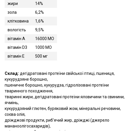
жири
14%
зола
6,2%
клітковина
1,6%
вологість
9,5%
вітамін А
16000 МО
вітамін D3
1000 МО
вітамін E
500 мг
Склад:
дегідратовані протеїни свійської птиці, пшениця,
кукурудзяне борошно,
пшеничне борошно, кукурудза, гідролізовані протеїни
тваринного походження,
тваринні жири, дегідратовані протеїни яловичини та свинини,
ячмінь,
кукурудзяний глютен, буряковий жом, мінеральні речовини,
соєва олія,
дріжджові продукти, риб’ячий жир, дріжджі (джерело
мананоолігосахаридів),