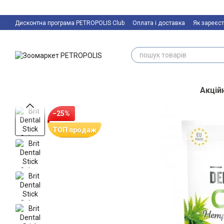
Перейти к основному контенту
Дисконтна програма PETROPOLIS Club
Оплата і доставка
Як зареєст
Акційн
−25%
ТОП продаж