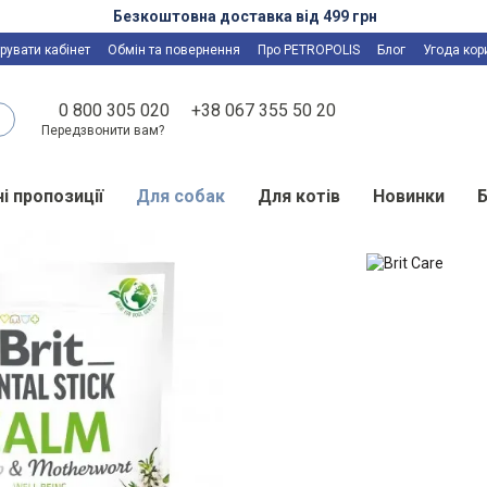
Безкоштовна доставка від 499 грн
рувати кабінет
Обмін та повернення
Про PETROPOLIS
Блог
Угода кор
0 800 305 020
+38 067 355 50 20
Передзвонити вам?
і пропозиції
Для собак
Для котів
Новинки