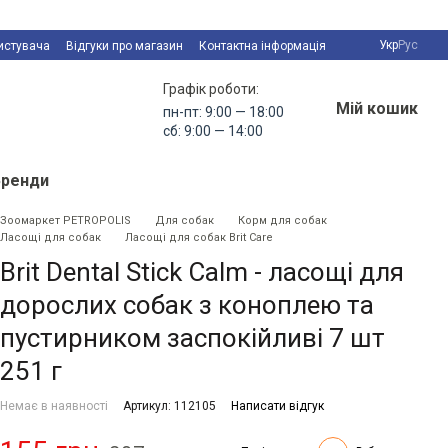
Укр
Рус
истувача
Відгуки про магазин
Контактна інформація
Графік роботи:
Мій кошик
пн-пт: 9:00 — 18:00
сб: 9:00 — 14:00
Бренди
Зоомаркет PETROPOLIS
Для собак
Корм для собак
Ласощі для собак
Ласощі для собак Brit Care
Brit Dental Stick Calm - ласощі для
дорослих собак з коноплею та
пустирником заспокійливі 7 шт
251 г
Немає в наявності
Артикул: 112105
Написати відгук