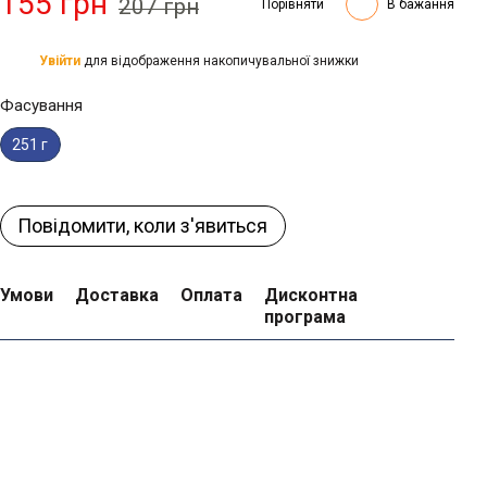
155 грн
207 грн
Порівняти
В бажання
Увійти
для відображення накопичувальної знижки
%
Фасування
251 г
Повідомити, коли з'явиться
Умови
Доставка
Оплата
Дисконтна
програма