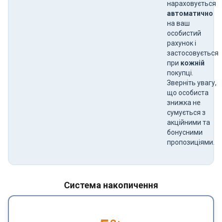
нараховується
автоматично
на ваш
особистий
рахунок і
застосовується
при
кожній
покупці.
Зверніть увагу,
що особиста
знижка не
сумується з
акційними та
бонусними
пропозиціями.
Система накопичення