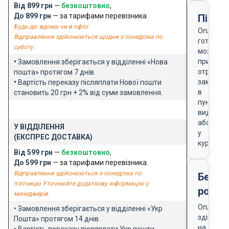
Від 899 грн
—
безкоштовно
,
До 899 грн
— за тарифами перевізника.
Після
Будь-де: вдома чи в офісі
Оплата
Відправлення здійснюються щодня з понеділка по
готівкою
суботу.
можлива
при
•
Замовлення зберігається у відділенні «Нова
отриманн
пошта» протягом 7 днів.
замовле
•
Вартість переказу післяплати Нової пошти
в
становить 20 грн + 2% від суми замовлення.
пункті
видачі
або
У ВІДДІЛЕННЯ
у
(ЕКСПРЕС ДОСТАВКА)
кур'єра
Від 599 грн
—
безкоштовно
,
До 599 грн
— за тарифами перевізника.
Відправлення здійснюються з понеділка по
Безго
п'ятницю Уточнюйте додаткову інформацію у
розра
менеджерів.
Оплата
• Замовлення зберігається у відділенні «Укр
здійснює
Пошта» протягом 14 днів.
на
• Вартість переказу післяплати Укр пошти