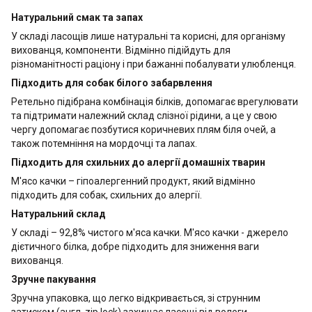
Натуральний смак та запах
У складі ласощів лише натуральні та корисні, для організму
вихованця, компоненти. Відмінно підійдуть для
різноманітності раціону і при бажанні побалувати улюбленця.
Підходить для собак білого забарвлення
Ретельно підібрана комбінація білків, допомагає врегулювати
та підтримати належний склад слізної рідини, а це у свою
чергу допомагає позбутися коричневих плям біля очей, а
також потемніння на мордочці та лапах.
Підходить для схильних до алергії домашніх тварин
М'ясо качки – гіпоалергенний продукт, який відмінно
підходить для собак, схильних до алергії.
Натуральний склад
У складі – 92,8% чистого м'яса качки. М'ясо качки - джерело
дієтичного білка, добре підходить для зниження ваги
вихованця.
Зручне пакування
Зручна упаковка, що легко відкривається, зі струнним
затиском (англ. zip lock) захищає ласощі від вологи.