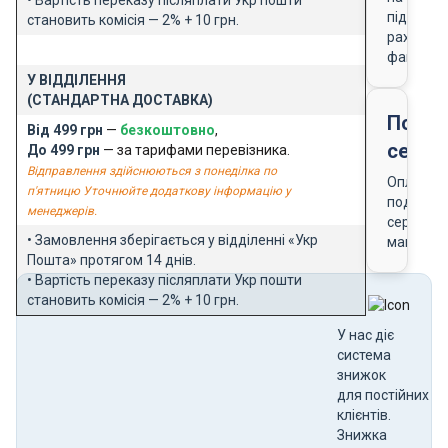
підставі
становить комісія — 2% + 10 грн.
рахунку-
фактури
У ВІДДІЛЕННЯ
(СТАНДАРТНА ДОСТАВКА)
Подар
Від 499 грн
—
безкоштовно
,
серти
До 499 грн
— за тарифами перевізника.
Відправлення здійснюються з понеділка по
Оплата
п'ятницю Уточнюйте додаткову інформацію у
подарун
менеджерів.
сертифік
• Замовлення зберігається у відділенні «Укр
магазин
Пошта» протягом 14 днів.
• Вартість переказу післяплати Укр пошти
становить комісія — 2% + 10 грн.
У нас діє
система
знижок
для постійних
клієнтів.
Знижка