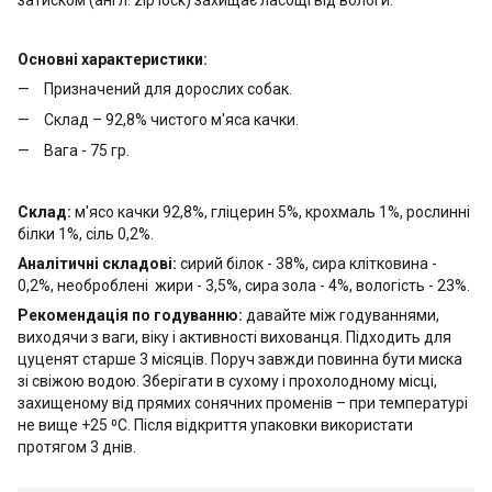
Основні характеристики:
Призначений для дорослих собак.
Склад – 92,8% чистого м'яса качки.
Вага - 75 гр.
Склад:
м'ясо качки 92,8%, гліцерин 5%, крохмаль 1%, рослинні
білки 1%, cіль 0,2%.
Аналітичні складові:
сирий білок - 38%, сира клітковина -
0,2%, необроблені жири - 3,5%, сира зола - 4%, вологість - 23%.
Рекомендація по годуванню:
давайте між годуваннями,
виходячи з ваги, віку і активності вихованця. Підходить для
цуценят старше 3 місяців. Поруч завжди повинна бути миска
зі свіжою водою. Зберігати в сухому і прохолодному місці,
захищеному від прямих сонячних променів – при температурі
не вище +25 ⁰C. Після відкриття упаковки використати
протягом 3 днів.