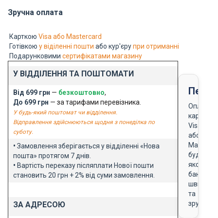
Зручна оплата
Карткою
Visa або Mastercard
Готівкою
у віділенні пошти
або кур'єру
при отриманні
Подарунковими
сертифікатами магазину
У ВІДДІЛЕННЯ ТА ПОШТОМАТИ
Перед
Від 699 грн
—
безкоштовно
,
До 699 грн
— за тарифами перевізника.
Оплата
У будь-який поштомат чи відділення.
карткою
Відправлення здійснюються щодня з понеділка по
Visa
суботу.
або
Masterca
•
Замовлення зберігається у відділенні «Нова
будь-
пошта» протягом 7 днів.
якого
•
Вартість переказу післяплати Нової пошти
банку
становить 20 грн + 2% від суми замовлення.
швидко
та
зручно
ЗА АДРЕСОЮ