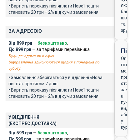
якого
•
Вартість переказу післяплати Нової пошти
банку
становить 20 грн + 2% від суми замовлення.
швидко
та
зручно
ЗА АДРЕСОЮ
Від 899 грн
—
безкоштовно
,
До 899 грн
— за тарифами перевізника.
Після
Будь-де: вдома чи в офісі
Оплата
Відправлення здійснюються щодня з понеділка по
готівкою
суботу.
можлива
при
•
Замовлення зберігається у відділенні «Нова
отриманн
пошта» протягом 7 днів.
замовле
•
Вартість переказу післяплати Нової пошти
в
становить 20 грн + 2% від суми замовлення.
пункті
видачі
або
У ВІДДІЛЕННЯ
у
(ЕКСПРЕС ДОСТАВКА)
кур'єра
Від 599 грн
—
безкоштовно
,
До 599 грн
— за тарифами перевізника.