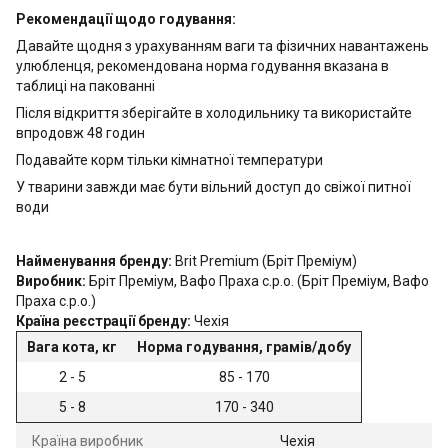
Рекомендації щодо годування:
Давайте щодня з урахуванням ваги та фізичних навантажень
улюбленця, рекомендована норма годування вказана в
таблиці на пакованні
Після відкриття зберігайте в холодильнику та використайте
впродовж 48 годин
Подавайте корм тільки кімнатної температури
У тварини завжди має бути вільний доступ до свіжої питної
води
Найменування бренду:
Brit Premium (Бріт Преміум)
Виробник:
Бріт Преміум, Вафо Праха с.р.о. (Бріт Преміум, Вафо
Праха с.р.о.)
Країна реєстрації бренду:
Чехія
Вага кота, кг
Норма годування, грамів/добу
2 - 5
85 - 170
5 - 8
170 - 340
Країна виробник
Чехія