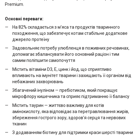
Premium.
Основні переваги:
На 82% складається з м'яса та продуктів тваринного
походження, що забезпечує котам стабільне додаткове
джерело протеїну
Задовольняє потребу улюбленця в поживних речовинах,
допомагає збалансувати його основний раціон і тим
самим поліпшити самопочуття
Містить вітаміни D3, Е, цинк і йод, що сприятливо
впливають на імунітет тварини і захищають її організм від
небажаних захворювань
Збагачений інуліном — пребіотиком, який покращує
мікрофлору кишечника та сприяє підтриманню її балансу
Містить таурин — життєво важливу для котів
амінокислоту, яка відповідає за перетравлювання жирів,
збереження гострого зору, здоров'я серця та нервових
тканин
З додаванням біотину для підтримки краси шерсті тварини