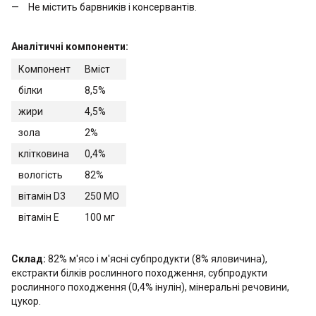
Не містить барвників і консервантів.
Аналітичні компоненти:
Компонент
Вміст
білки
8,5%
жири
4,5%
зола
2%
клітковина
0,4%
вологість
82%
вітамін D3
250 МО
вітамін E
100 мг
Склад:
82% м'ясо і м'ясні субпродукти (8% яловичина),
екстракти білків рослинного походження, субпродукти
рослинного походження (0,4% інулін), мінеральні речовини,
цукор.