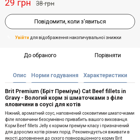
29 грн
38 грн
Повідомити, коли з'явиться
Увійти
для відображення накопичувальної знижки
%
До обраного
Порівняти
Опис
Норми годування
Характеристики
Brit Premium (Бріт Преміум) Cat Beef fillets in
Gravy - Вологий корм зі шматочками з філе
яловичини в соусі для котів
Ніжний, ароматний соус, наповнений соковитими шматочками
філе яловичини безсумнівно привабить вашого вихованця.
Корм Beef fillets Jelly є кормом преміум-класу і призначений
для дорослих котів різних порід. Рекомендується вживати в
якості доповнення до сухого повнораціонного корму Brit