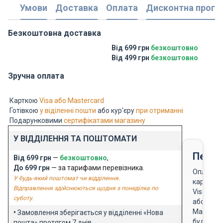
Умови
Доставка
Оплата
Дисконтна прогр
Безкоштовна доставка
Від 699 грн
безкоштовно
Від 499 грн
безкоштовно
Зручна оплата
Карткою
Visa або Mastercard
Готівкою
у віділенні пошти
або кур'єру
при отриманні
Подарунковими
сертифікатами магазину
У ВІДДІЛЕННЯ ТА ПОШТОМАТИ
Перед
Від 699 грн
—
безкоштовно
,
До 699 грн
— за тарифами перевізника.
Оплата
У будь-який поштомат чи відділення.
карткою
Відправлення здійснюються щодня з понеділка по
Visa
суботу.
або
Masterca
•
Замовлення зберігається у відділенні «Нова
будь-
пошта» протягом 7 днів.