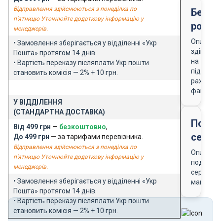
Відправлення здійснюються з понеділка по
Безго
п'ятницю Уточнюйте додаткову інформацію у
розра
менеджерів.
Оплата
• Замовлення зберігається у відділенні «Укр
здійснює
Пошта» протягом 14 днів.
на
• Вартість переказу післяплати Укр пошти
підставі
становить комісія — 2% + 10 грн.
рахунку-
фактури
У ВІДДІЛЕННЯ
(СТАНДАРТНА ДОСТАВКА)
Подар
Від 499 грн
—
безкоштовно
,
серти
До 499 грн
— за тарифами перевізника.
Відправлення здійснюються з понеділка по
Оплата
п'ятницю Уточнюйте додаткову інформацію у
подарун
менеджерів.
сертифік
• Замовлення зберігається у відділенні «Укр
магазин
Пошта» протягом 14 днів.
• Вартість переказу післяплати Укр пошти
становить комісія — 2% + 10 грн.