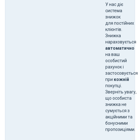
У нас діє
система
знижок
для постійних
клієнтів.
Знижка
нараховується
автоматично
на ваш
особистий
рахунок і
застосовується
при
кожній
покупці.
Зверніть увагу,
що особиста
знижка не
сумується з
акційними та
бонусними
пропозиціями.