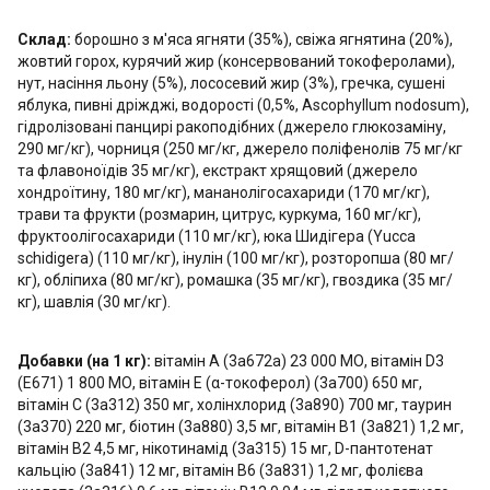
Склад:
борошно з м'яса ягняти (35%), свіжа ягнятина (20%),
жовтий горох, курячий жир (консервований токоферолами),
нут, насіння льону (5%), лососевий жир (3%), гречка, сушені
яблука, пивні дріжджі, водорості (0,5%, Ascophyllum nodosum),
гідролізовані панцирі ракоподібних (джерело глюкозаміну,
290 мг/кг), чорниця (250 мг/кг, джерело поліфенолів 75 мг/кг
та флавоноїдів 35 мг/кг), екстракт хрящовий (джерело
хондроїтину, 180 мг/кг), мананолігосахариди (170 мг/кг),
трави та фрукти (розмарин, цитрус, куркума, 160 мг/кг),
фруктоолігосахариди (110 мг/кг), юка Шидігера (Yucca
schidigera) (110 мг/кг), інулін (100 мг/кг), розторопша (80 мг/
кг), обліпиха (80 мг/кг), ромашка (35 мг/кг), гвоздика (35 мг/
кг), шавлія (30 мг/кг).
Добавки (на 1 кг):
вітамін A (3a672a) 23 000 МО, вітамін D3
(E671) 1 800 МО, вітамін E (α-токоферол) (3a700) 650 мг,
вітамін C (3a312) 350 мг, холінхлорид (3a890) 700 мг, таурин
(3a370) 220 мг, біотин (3a880) 3,5 мг, вітамін B1 (3a821) 1,2 мг,
вітамін B2 4,5 мг, нікотинамід (3a315) 15 мг, D-пантотенат
кальцію (3a841) 12 мг, вітамін B6 (3a831) 1,2 мг, фолієва