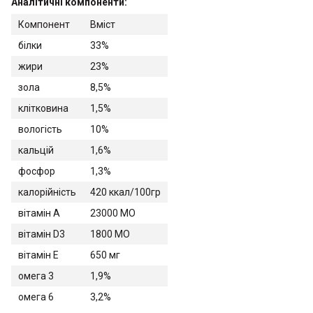
Аналітичні компоненти:
Компонент
Вміст
білки
33%
жири
23%
зола
8,5%
клітковина
1,5%
вологість
10%
кальцій
1,6%
фосфор
1,3%
калорійність
420 ккал/100гр
вітамін A
23000 МО
вітамін D3
1800 МО
вітамін E
650 мг
омега 3
1,9%
омега 6
3,2%