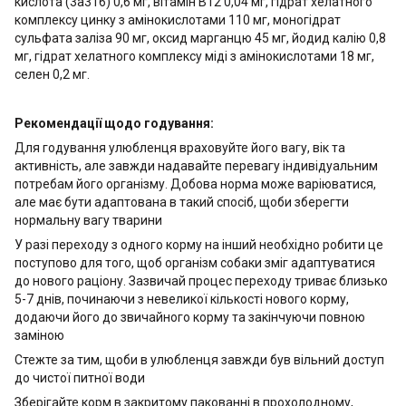
кислота (3a316) 0,6 мг, вітамін B12 0,04 мг, гідрат хелатного
комплексу цинку з амінокислотами 110 мг, моногідрат
сульфата заліза 90 мг, оксид марганцю 45 мг, йодид калію 0,8
мг, гідрат хелатного комплексу міді з амінокислотами 18 мг,
селен 0,2 мг.
Рекомендації щодо годування:
Для годування улюбленця враховуйте його вагу, вік та
активність, але завжди надавайте перевагу індивідуальним
потребам його організму. Добова норма може варіюватися,
але має бути адаптована в такий спосіб, щоби зберегти
нормальну вагу тварини
У разі переходу з одного корму на інший необхідно робити це
поступово для того, щоб організм собаки зміг адаптуватися
до нового раціону. Зазвичай процес переходу триває близько
5-7 днів, починаючи з невеликої кількості нового корму,
додаючи його до звичайного корму та закінчуючи повною
заміною
Стежте за тим, щоби в улюбленця завжди був вільний доступ
до чистої питної води
Зберігайте корм в закритому пакованні в прохолодному,