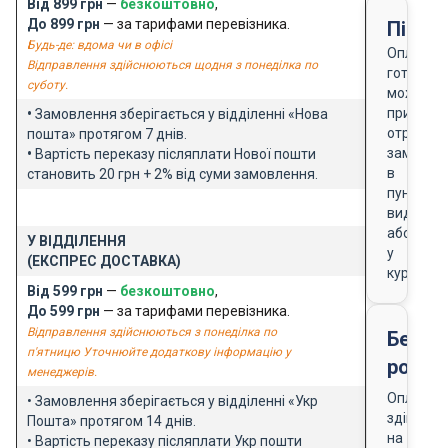
Від 899 грн
—
безкоштовно
,
До 899 грн
— за тарифами перевізника.
Після
Будь-де: вдома чи в офісі
Оплата
Відправлення здійснюються щодня з понеділка по
готівкою
суботу.
можлива
при
•
Замовлення зберігається у відділенні «Нова
отриманн
пошта» протягом 7 днів.
замовле
•
Вартість переказу післяплати Нової пошти
в
становить 20 грн + 2% від суми замовлення.
пункті
видачі
або
У ВІДДІЛЕННЯ
у
(ЕКСПРЕС ДОСТАВКА)
кур'єра
Від 599 грн
—
безкоштовно
,
До 599 грн
— за тарифами перевізника.
Відправлення здійснюються з понеділка по
Безго
п'ятницю Уточнюйте додаткову інформацію у
розра
менеджерів.
Оплата
• Замовлення зберігається у відділенні «Укр
здійснює
Пошта» протягом 14 днів.
на
• Вартість переказу післяплати Укр пошти