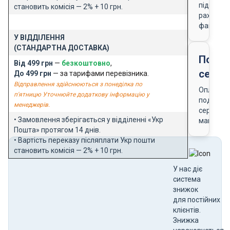
підставі
становить комісія — 2% + 10 грн.
рахунку-
фактури
У ВІДДІЛЕННЯ
(СТАНДАРТНА ДОСТАВКА)
Подар
Від 499 грн
—
безкоштовно
,
серти
До 499 грн
— за тарифами перевізника.
Відправлення здійснюються з понеділка по
Оплата
п'ятницю Уточнюйте додаткову інформацію у
подарун
менеджерів.
сертифік
• Замовлення зберігається у відділенні «Укр
магазин
Пошта» протягом 14 днів.
• Вартість переказу післяплати Укр пошти
становить комісія — 2% + 10 грн.
У нас діє
система
знижок
для постійних
клієнтів.
Знижка