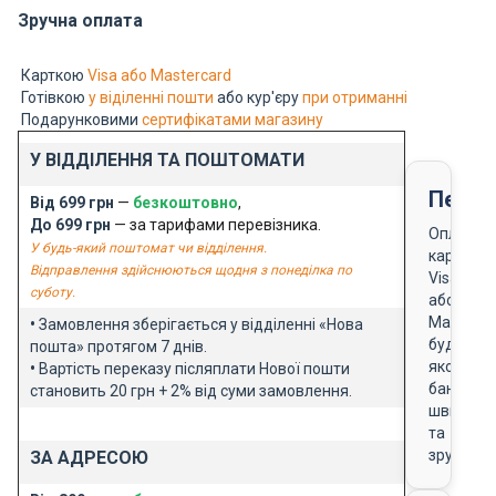
Зручна оплата
Карткою
Visa або Mastercard
Готівкою
у віділенні пошти
або кур'єру
при отриманні
Подарунковими
сертифікатами магазину
У ВІДДІЛЕННЯ ТА ПОШТОМАТИ
Перед
Від 699 грн
—
безкоштовно
,
До 699 грн
— за тарифами перевізника.
Оплата
У будь-який поштомат чи відділення.
карткою
Відправлення здійснюються щодня з понеділка по
Visa
суботу.
або
Masterca
•
Замовлення зберігається у відділенні «Нова
будь-
пошта» протягом 7 днів.
якого
•
Вартість переказу післяплати Нової пошти
банку
становить 20 грн + 2% від суми замовлення.
швидко
та
зручно
ЗА АДРЕСОЮ