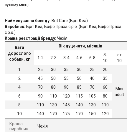
сухому місці.
Найменування бренду:
Brit Care (Бріт Кеа)
Виробник:
Бріт Кеа, Вафо Праха с.р.о. (Бріт Кеа, Вафо Праха
с.р.о.)
Країна реєстрації бренду:
Чехія
Вік цуценяти, місяців
Вага
дорослого
8-
от
1-2
2-3
3-4
4-6
6-8
собаки, кг
10
10
1
25
30
35
30
25
20
2
45
50
55
50
40
35
4
70
80
90
85
70
60
Mini
adult
6
90
110
120
115
105
80
8
110
130
145
140
130
110
10
140
170
175
170
150
120
Країна
Чехія
виробник