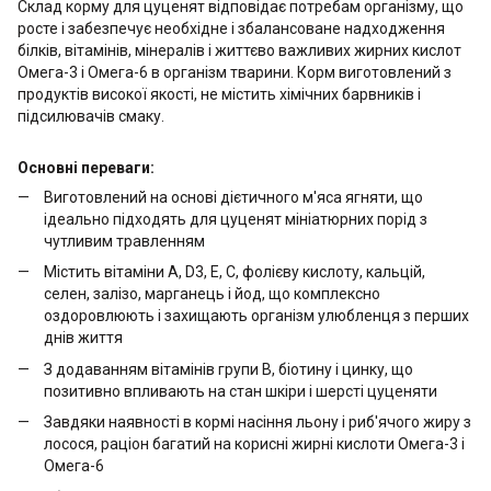
Склад корму для цуценят відповідає потребам організму, що
росте і забезпечує необхідне і збалансоване надходження
білків, вітамінів, мінералів і життєво важливих жирних кислот
Омега-3 і Омега-6 в організм тварини. Корм виготовлений з
продуктів високої якості, не містить хімічних барвників і
підсилювачів смаку.
Основні переваги:
Виготовлений на основі дієтичного м'яса ягняти, що
ідеально підходять для цуценят мініатюрних порід з
чутливим травленням
Містить вітаміни А, D3, Е, С, фолієву кислоту, кальцій,
селен, залізо, марганець і йод, що комплексно
оздоровлюють і захищають організм улюбленця з перших
днів життя
З додаванням вітамінів групи В, біотину і цинку, що
позитивно впливають на стан шкіри і шерсті цуценяти
Завдяки наявності в кормі насіння льону і риб'ячого жиру з
лосося, раціон багатий на корисні жирні кислоти Омега-3 і
Омега-6