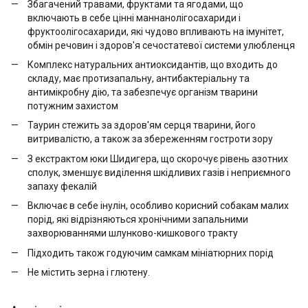
Збагачений травами, фруктами та ягодами, що
включають в себе цінні маннанолігосахариди і
фруктоолігосахариди, які чудово впливають на імунітет,
обмін речовин і здоров'я сечостатевої системи улюбленця
Комплекс натуральних антиоксидантів, що входить до
складу, має протизапальну, антибактеріальну та
антимікробну дію, та забезпечує організм тварини
потужним захистом
Таурин стежить за здоров'ям серця тварини, його
витривалістю, а також за збереженням гостроти зору
З екстрактом юки Шидигера, що скорочує рівень азотних
сполук, зменшує виділення шкідливих газів і неприємного
запаху фекалій
Включає в себе інулін, особливо корисний собакам малих
порід, які відрізняються хронічними запальними
захворюваннями шлунково-кишкового тракту
Підходить також годуючим самкам мініатюрних порід
Не містить зерна і глютену.