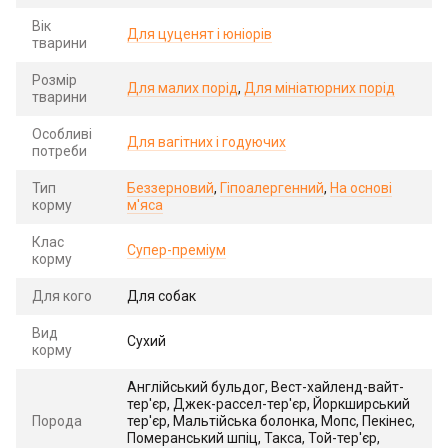
Вік
Для цуценят і юніорів
тварини
Розмір
Для малих порід
,
Для мініатюрних порід
тварини
Особливі
Для вагітних і годуючих
потреби
Тип
Беззерновий
,
Гіпоалергенний
,
На основі
корму
м'яса
Клас
Супер-преміум
корму
Для кого
Для собак
Вид
Сухий
корму
Англійський бульдог, Вест-хайленд-вайт-
тер'єр, Джек-рассел-тер'єр, Йоркширський
Порода
тер'єр, Мальтійська болонка, Мопс, Пекінес,
Померанський шпіц, Такса, Той-тер'єр,