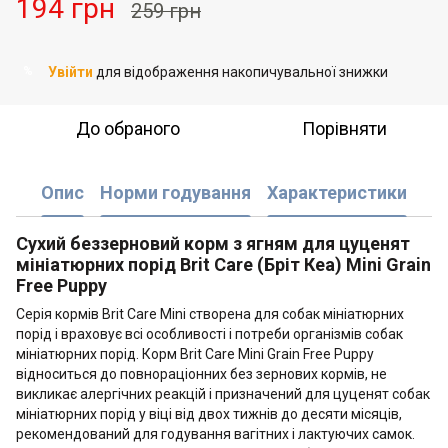
194 грн
259 грн
Увійти
для відображення накопичувальної знижки
%
До обраного
Порівняти
Опис
Норми годування
Характеристики
Сухий беззерновий корм з ягням для цуценят
мініатюрних порід Brit Care (Бріт Кеа) Mini Grain
Free Puppy
Серія кормів Brit Care Mini створена для собак мініатюрних
порід і враховує всі особливості і потреби організмів собак
мініатюрних порід. Корм Brit Care Mini Grain Free Puppy
відноситься до повнораціонних без зернових кормів, не
викликає алергічних реакцій і призначений для цуценят собак
мініатюрних порід у віці від двох тижнів до десяти місяців,
рекомендований для годування вагітних і лактуючих самок.