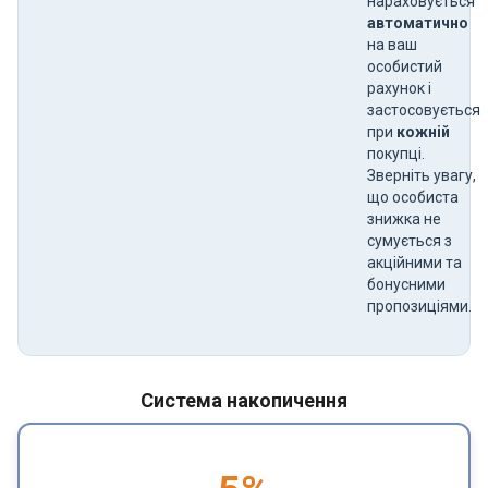
нараховується
автоматично
на ваш
особистий
рахунок і
застосовується
при
кожній
покупці.
Зверніть увагу,
що особиста
знижка не
сумується з
акційними та
бонусними
пропозиціями.
Система накопичення