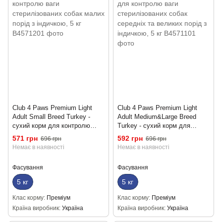
Club 4 Paws Premium Light
Club 4 Paws Premium Light
Adult Small Breed Turkey -
Adult Medium&Large Breed
сухий корм для контролю
Turkey - сухий корм для
ваги стерилізованих собак
контролю ваги стерилізованих
571 грн
592 грн
696 грн
696 грн
малих порід з індичкою, 5 кг
собак середніх та великих
Немає в наявності
Немає в наявності
порід з індичкою, 5 кг
Фасування
Фасування
5 кг
5 кг
Клас корму
Преміум
Клас корму
Преміум
Країна виробник
Україна
Країна виробник
Україна