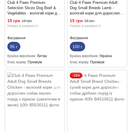
Club 4 Paws Premium
Club 4 Paws Premium Adult
Selection Slices Dog Beef &
Dog Small Breeds Lamb -
Vegetables - вологий корм для
вологий корм для дорослих
собак малих порід з
собак малих порід з ягням
15 грн
15 грн
18 грн
18 грн
яловичиною та овочами
(шматочки в соусі) 100г
Немає в наявності
Немає в наявності
(слайси в соусі) 85г
Фасування
Фасування
85 г
100 г
Країна виробник
Литва
Країна виробник
Україна
Клас корму
Преміум
Клас корму
Преміум
−15%