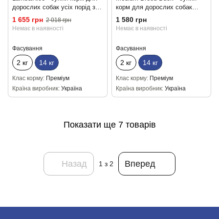
дорослих собак усіх порід з
корм для дорослих собак
ягням і рисом 14кг
середніх порід із качкою 14кг
1 655 грн
1 580 грн
2 018 грн
Немає в наявності
Немає в наявності
Фасування
Фасування
2 кг
14 кг
2 кг
14 кг
Клас корму
Преміум
Клас корму
Преміум
Країна виробник
Україна
Країна виробник
Україна
Показати ще 7 товарів
Назад
Вперед
1
з 2