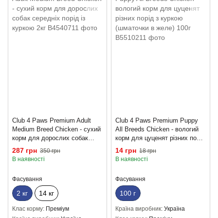
Club 4 Paws Premium Adult
Club 4 Paws Premium Puppy
Medium Breed Chicken - сухий
All Breeds Chicken - вологий
корм для дорослих собак
корм для цуценят різних порід
середніх порід із куркою 2кг
з куркою (шматочки в желе)
287 грн
14 грн
350 грн
18 грн
100г
В наявності
В наявності
Фасування
Фасування
2 кг
14 кг
100 г
Клас корму
Преміум
Країна виробник
Україна