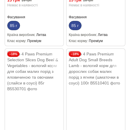
15 грн
15 грн
18 грн
18 грн
із качкою та індичкою (слайси
лососем та макреллю (слайси
Немає в наявності
Немає в наявності
в соусі) 85г
в соусі) 85г
Фасування
Фасування
85 г
85 г
Країна виробник
Литва
Країна виробник
Литва
Клас корму
Преміум
Клас корму
Преміум
−18%
−18%