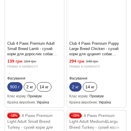
Club 4 Paws Premium Adult
Club 4 Paws Premium Puppy
Small Breed Lamb - сухий
Large Breed Chicken - сухий
корм для дорослих собак
корм для цуценят собак
малих порід з ягням 900г
великих порід із куркою 2кг
139 грн
294 грн
164 грн
346 грн
Немає в наявності
Немає в наявності
Фасування
Фасування
900 г
2 кг
14 кг
2 кг
14 кг
Клас корму
Преміум
Клас корму
Преміум
Країна виробник
Україна
Країна виробник
Україна
−18%
−15%