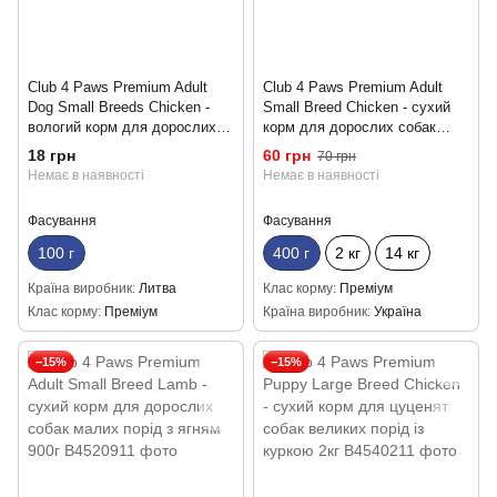
Club 4 Paws Premium Adult
Club 4 Paws Premium Adult
Dog Small Breeds Chicken -
Small Breed Chicken - сухий
вологий корм для дорослих
корм для дорослих собак
собак малих порід з куркою
дрібних порід із куркою 400г
18 грн
60 грн
70 грн
(шматочки в желе) 100г
Немає в наявності
Немає в наявності
Фасування
Фасування
100 г
400 г
2 кг
14 кг
Країна виробник
Литва
Клас корму
Преміум
Клас корму
Преміум
Країна виробник
Україна
−15%
−15%