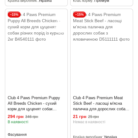
Країна виробник
Україна
Клас корму
Преміум
−15%
−15%
Club 4 Paws Premium Puppy
Club 4 Paws Premium Meat
All Breeds Chicken - сухий
Stick Beef - ласощі м'ясна
корм для цуценят собак
паличка для дорослих собак з
різних порід із куркою 2кг
яловичиною
294 грн
21 грн
346 грн
25 грн
В наявності
Немає в наявності
Фасування
Країна виробник
Україна